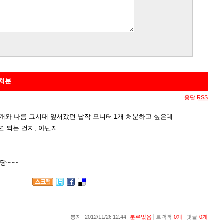
 처분
응답
RSS
개와 나름 그시대 앞서갔던 납작 모니터 1개 처분하고 싶은데
 되는 건지, 아닌지
당~~~
붕자
2012/11/26 12:44
분류없음
트랙백
0
개
댓글
0
개