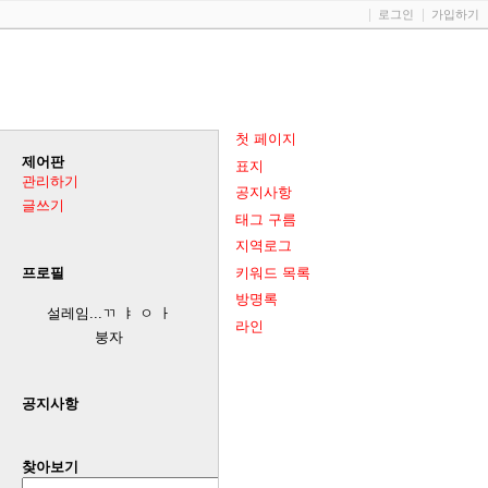
로그인
가입하기
첫 페이지
제어판
표지
관리하기
공지사항
글쓰기
태그 구름
지역로그
키워드 목록
프로필
방명록
설레임...ㄲ ㅑ ㅇ ㅏ
라인
붕자
공지사항
찾아보기