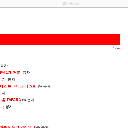
Atom
붕자
니터 1개 처분
붕자
담기
붕자
크 테스트 마이크 테스트.
붕자
(5)
붕자
을 TAFARA
붕자
(9)
붕자
(2)
를 만들고 있어요!!!
붕자
(8)