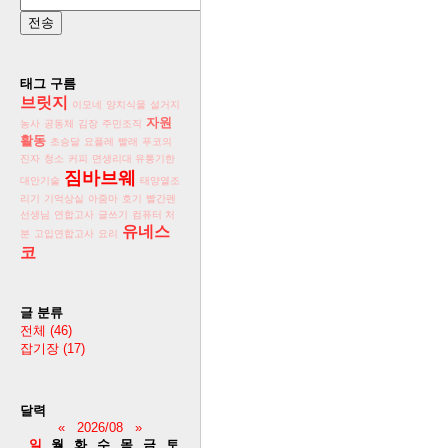
태그 구름
브릿지
이모네
양치식물
설거지
자원
농사
공동체
김장
주민조직
활동
초승달
요플레
빨래
푸코의
진자
청소
커피
면생리대
유통기한
짐바브웨
대안기술
태양열조
리기
기억상실
아줌마
호기
빨간펜
선생님
연합고사
글쓰기
컴퓨터 처
유네스
분
고입연합고사
요리
코
글 분류
전체
(46)
잡기장
(17)
달력
«
2026/08
»
일
월
화
수
목
금
토