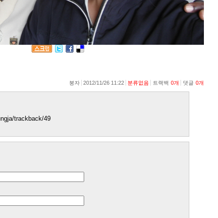
붕자
2012/11/26 11:22
분류없음
트랙백
0
개
댓글
0
개
bungja/trackback/49