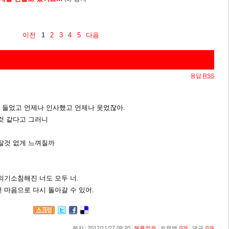
이전
1
2
3
4
5
다음
응답
RSS
 들었고 언제나 인사했고 언제나 웃었잖아.
것 같다고 그러니
보잘것 없게 느껴질까
의기소침해진 너도 모두 너.
 마음으로 다시 돌아갈 수 있어.
붕자
2012/11/27 09:20
분류없음
트랙백
0
개
댓글
0
개