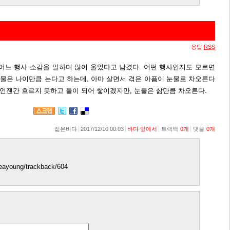
응답
RSS
 어느 행사 소감을 말하며 많이 울었다고 남겼다. 어떤 행사인지도 모르면
눈물은 나이만큼 는다고 하는데, 아마 살면서 겪은 아픔이 눈물로 차오른다
 언젠간 흐르지 못하고 돌이 되어 쌓이겠지만, 눈물은 삶만큼 차오른다.
젊은바다
2017/12/10 00:03
바다 앞에서
트랙백
0
개
댓글
0
개
jseayoung/trackback/604