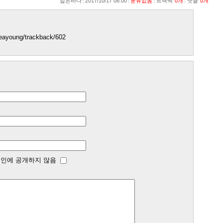
젊은바다
2017/10/17 08:00
분류없음
트랙백
0
개
댓글
0
개
jseayoung/trackback/602
인에 공개하지 않음