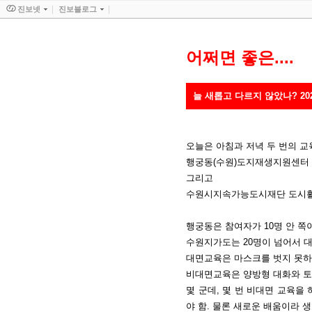
진보넷
진보블로그
어쩌면 좋은....
늘 새롭고 다르지 않았나? 2020
오늘은 아침과 저녁 두 번의 교
행궁동(수원)도지재생지원센터 
그리고
수원시지속가능도시재단 도시활
행궁동은 참여자가 10명 안 쪽
수원지가도는 20명이 넘어서 
대면교육은 마스크를 벗지 못하고
비대면교육은 양방형 대화와 토론
몇 군데, 몇 번 비대면 교육을
야 함. 물론 새로운 배움이라 생