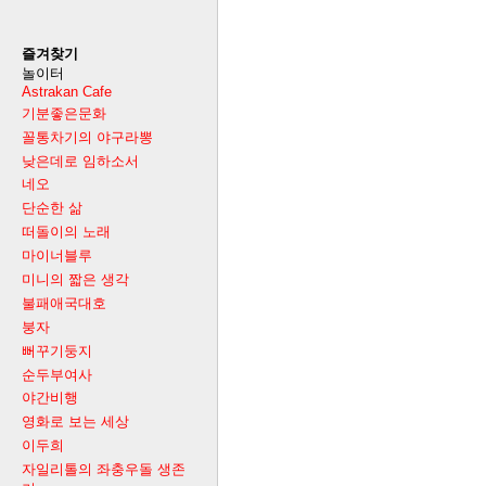
즐겨찾기
놀이터
Astrakan Cafe
기분좋은문화
꼴통차기의 야구라뽕
낮은데로 임하소서
네오
단순한 삶
떠돌이의 노래
마이너블루
미니의 짧은 생각
불패애국대호
붕자
뻐꾸기둥지
순두부여사
야간비행
영화로 보는 세상
이두희
자일리톨의 좌충우돌 생존