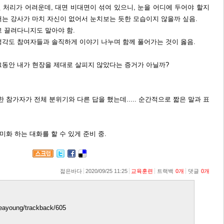
 처리가 어려운데, 대면 비대면이 섞여 있으니, 눈을 어디에 두어야 할지
서는 강사가 마치 자신이 없어서 눈치보는 듯한 모습이지 않을까 싶음.
고 끌려다니지도 말아야 함.
생각도 참여자들과 솔직하게 이야기 나누며 함께 풀어가는 것이 옳음.
.
그동안 내가 현장을 제대로 살피지 않았다는 증거가 아닐까?
 참가자가 전체 분위기와 다른 답을 했는데..... 순간적으로 짧은 말과 표
미화 하는 대화를 할 수 있게 준비 중.
젊은바다
2020/09/25 11:25
교육훈련
트랙백
0
개
댓글
0
개
jseayoung/trackback/605