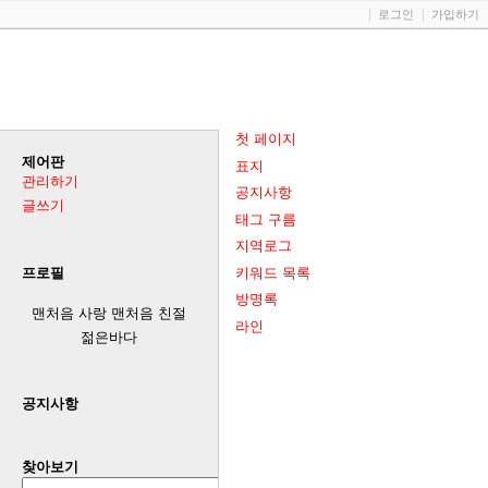
로그인
가입하기
첫 페이지
제어판
표지
관리하기
공지사항
글쓰기
태그 구름
지역로그
키워드 목록
프로필
방명록
맨처음 사랑 맨처음 친절
라인
젊은바다
공지사항
찾아보기