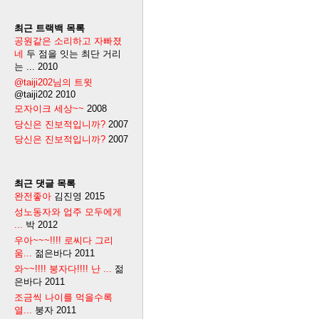
최근 트랙백 목록
공원같은 소리하고 자빠졌
네
두 점을 잇는 최단 거리
는 ...
2010
@taiji202님의 트윗
@taiji202
2010
모자이크 세상~~
2008
당신은 진보적입니까?
2007
당신은 진보적입니까?
2007
최근 댓글 목록
완전좋아
김진영
2015
성노동자와 업주 모두에게
...
박
2012
우아~~~!!!! 로씨다 그리
움...
젊은바다
2011
와~~!!!! 붕자다!!!! 난 ...
젊
은바다
2011
조금씩 나이를 먹을수록
열...
붕자
2011