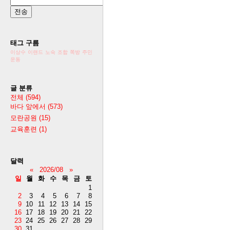
태그 구름
이상수
이랜드
노숙
조합
쪽방
주민
운동
글 분류
전체
(594)
바다 앞에서
(573)
모란공원
(15)
교육훈련
(1)
달력
«
2026/08
»
일
월
화
수
목
금
토
1
2
3
4
5
6
7
8
9
10
11
12
13
14
15
16
17
18
19
20
21
22
23
24
25
26
27
28
29
30
31