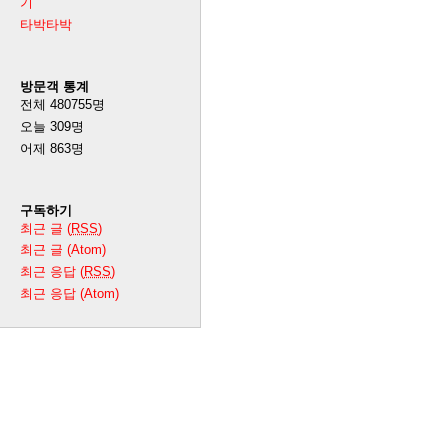
기
타박타박
방문객 통계
전체
480755
명
오늘
309
명
어제
863
명
구독하기
최근 글 (
RSS
)
최근 글 (Atom)
최근 응답 (
RSS
)
최근 응답 (Atom)