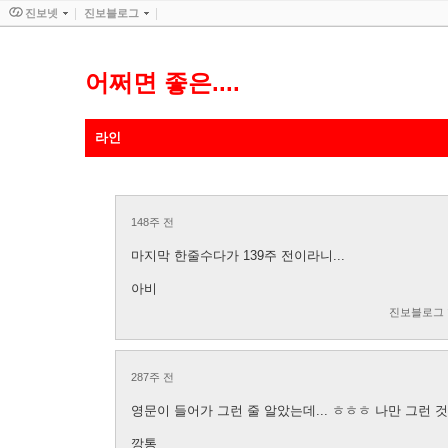
진보넷
진보블로그
어쩌면 좋은....
라인
148주 전
마지막 한줄수다가 139주 전이라니...
아비
진보블로그
287주 전
영문이 들어가 그런 줄 알았는데... ㅎㅎㅎ 나만 그런 
깡통