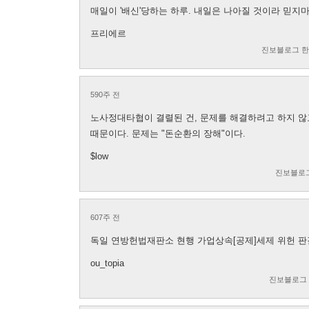
매일이 '배신'당하는 하루. 내일은 나아질 것이라 믿지
프리에르
진보블로그 
590주 전
노사정대타협이 결렬된 건, 문제를 해결하려고 하지 않
때문이다. 문제는 "돈순환의 장해"이다.
$low
진보블로
607주 전
독일 연방헌법재판소 현행 가업상속[공제]세제 위헌 판
ou_topia
진보블로그