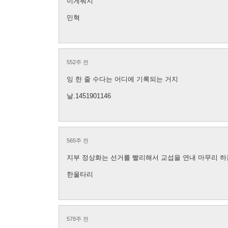
이게뭐지
민혁
552주 전
잉 한 줄 수다는 어디에 기록되는 거지
날.1451901146
565주 전
지부 정상화는 선거를 빨리해서 교섭을 연내 마무리 하는
한울타리
578주 전