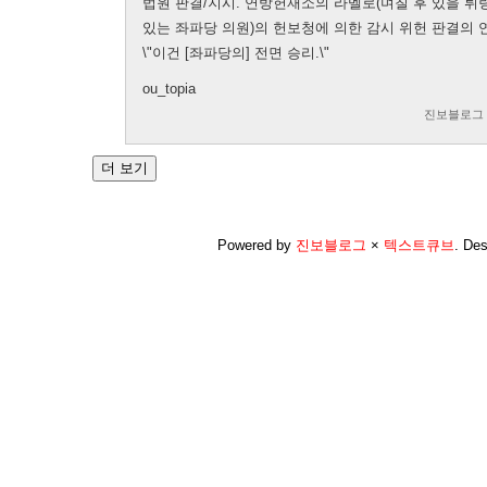
법원 판결/지시. 연방헌재소의 라멜로(며칠 후 있을 튀
있는 좌파당 의원)의 헌보청에 의한 감시 위헌 판결의 
\"이건 [좌파당의] 전면 승리.\"
ou_topia
진보블로그
Powered by
진보블로그
×
텍스트큐브
.
Des