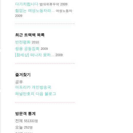
다가치합시다
범대위류우석
2009
힘없는 여성노동자라...
여성노동자
2009
최근 트랙백 목록
반전평화
2010
쌍용 공동집회
2009
[참세상] 떠나지 못하...
2009
즐겨찾기
공유
아프리카 개인방송국
채널만호의 다음 블로그
방문객 통계
전체
551331
명
오늘
252
명