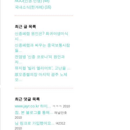
NGO(인권.민생)
(48)
국내소식(한겨레)
(16)
최근 글 목록
신종폐렴 원인은? 희귀야생미식
시...
신종폐렴과 싸우는 중국보통사람
들...
전염병 '신종 코로나'의 원인과
자...
뮤지컬 '빌리 엘리어트', 고난을 ...
故오종렬의장 마지막 광주 노제
모...
최근 댓글 목록
www.jayr.co.kr 하이...
ㅋㅋㅋ
2010
참, 본 블로그를 통해...
채널만호
2010
님 링크로 가입했어요...
!42312
2010