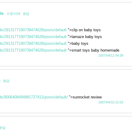
de
수정/삭제
응답
eds/2913177190739474628/posts/default
">clip on baby toys
eds/2913177190739474628/posts/default
">lamaze baby toys
eds/2913177190739474628/posts/default
">baby toys
eds/2913177190739474628/posts/default
">smart toys baby homemade
2007/04/12 04:38
제
응답
eds/9006408494881727412/posts/default/
">sunrocket review
2007/04/10 21:03
응답