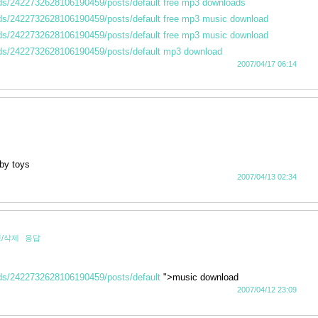
eds/2422732628106190459/posts/default
free mp3 downloads
eds/2422732628106190459/posts/default
free mp3 music download
eds/2422732628106190459/posts/default
free mp3 music download
eds/2422732628106190459/posts/default
mp3 download
2007/04/17 06:14
by toys
2007/04/13 02:34
/삭제
응답
eds/2422732628106190459/posts/default
">music download
2007/04/12 23:09