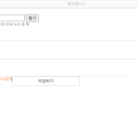
와 인권 뉴스 등 有
이디란?
]