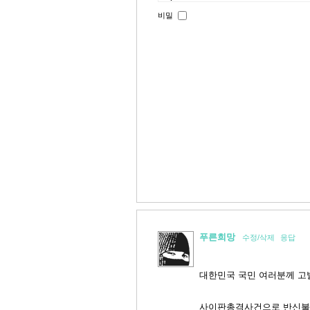
비밀
푸른희망
수정/삭제
응답
대한민국 국민 여러분께 고
사이판총격사건으로 반신불