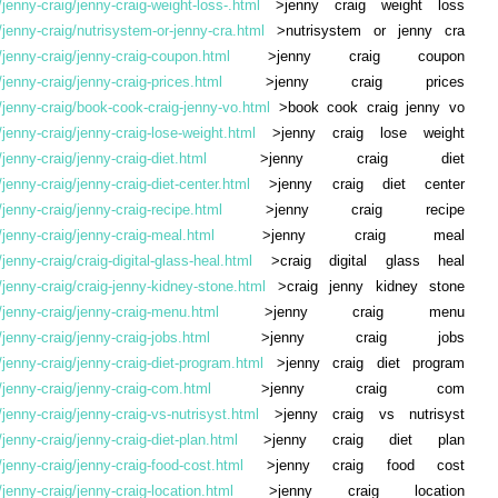
jenny-craig/jenny-craig-weight-loss-.html
>jenny craig weight loss
jenny-craig/nutrisystem-or-jenny-cra.html
>nutrisystem or jenny cra
jenny-craig/jenny-craig-coupon.html
>jenny craig coupon
jenny-craig/jenny-craig-prices.html
>jenny craig prices
/jenny-craig/book-cook-craig-jenny-vo.html
>book cook craig jenny vo
jenny-craig/jenny-craig-lose-weight.html
>jenny craig lose weight
jenny-craig/jenny-craig-diet.html
>jenny craig diet
jenny-craig/jenny-craig-diet-center.html
>jenny craig diet center
jenny-craig/jenny-craig-recipe.html
>jenny craig recipe
jenny-craig/jenny-craig-meal.html
>jenny craig meal
enny-craig/craig-digital-glass-heal.html
>craig digital glass heal
jenny-craig/craig-jenny-kidney-stone.html
>craig jenny kidney stone
/jenny-craig/jenny-craig-menu.html
>jenny craig menu
jenny-craig/jenny-craig-jobs.html
>jenny craig jobs
jenny-craig/jenny-craig-diet-program.html
>jenny craig diet program
/jenny-craig/jenny-craig-com.html
>jenny craig com
jenny-craig/jenny-craig-vs-nutrisyst.html
>jenny craig vs nutrisyst
jenny-craig/jenny-craig-diet-plan.html
>jenny craig diet plan
jenny-craig/jenny-craig-food-cost.html
>jenny craig food cost
jenny-craig/jenny-craig-location.html
>jenny craig location