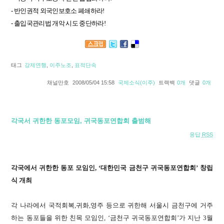
-
반인권적
외국인보호소
폐쇄하라
!
-
출입국관리법
개악
시도
중단하라
!
태그
강제연행
,
이주노조
,
표적단속
채널만호
2008/05/04 15:58
국제소식(이주)
트랙백
0
개
댓글
0
개
각국서 귀한한 동포모임, 귀국동포연합회 출범해
응답
RSS
각국에서 귀한한 동포 모임인, ‘대한민국 금천구 귀국동포연합회’ 창립
식 개최
각 나라에서 국적회복,귀화,영주 등으로 귀한해 서울시 금천구에 거주
하는 동포들을 위한 친목 모임인, ‘금천구 귀국동포연합회’가 지난 3월