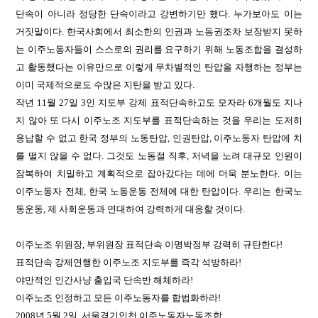
단속이 아니라 정당한 단속이라고 강변하기만 했다. 누가보아도 이는
거짓말이다. 한국사회에서 최소한의 인권과 노동권조차 보장받지 못하
는 이주노동자들이 스스로의 권리를 요구하기 위해 노동조합을 결성하
고 활동했다는 이유만으로 이렇게 무차별적인 탄압을 자행하는 정부는
이미 국제적으로도 수많은 지탄을 받고 있다.
작년
11월 27일 3인 지도부 강제 표적단속하고도 모자라 6개월도 지나
지 않아 또 다시 이주노조 지도부를 표적단속하는 것을 우리는 도저히
용납할 수 없고 한국 정부의 노동탄압, 인권탄압, 이주노동자 탄압에 치
를 떨지 않을 수 없다. 그것도 노동절 직후, 저녁을 노려 대규모 인원이
잠복하여 치밀하고 계획적으로 잡아갔다는 데에 더욱 분노한다. 이는
이주노동자 전체, 한국 노동운동 전체에 대한 탄압이다. 우리는 한국노
동운동, 제 사회운동과 연대하여 강력하게 대응할 것이다.
이주노조 위원장
, 부위원장 표적단속 이명박정부 강력히 규탄한다!
표적단속 강제연행한 이주노조 지도부를 즉각 석방하라
!
야만적인 인간사냥 출입국 단속반 해체하라
!
이주노조 인정하고 모든 이주노동자를 합법화하라
!
2008년 5월 2일
서울경기인천 이주노동자노동조합