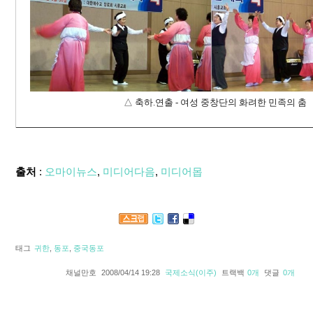
△ 축하.연출 - 여성 중창단의 화려한 민족의 춤
출처
:
오마이뉴스
,
미디어다음
,
미디어몹
태그
귀한
,
동포
,
중국동포
채널만호
2008/04/14 19:28
국제소식(이주)
트랙백
0
개
댓글
0
개