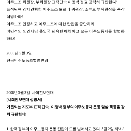
이주노조 위원장, 부위원장 표적단속 이명박 정권 강력히 규탄한다!
표적단속 강제연행한 이주노조 토르너 위원장, 소부르 부위원장을 즉각
석방하라!
이주노조 인정하고 이주노조에 대한 탄압을 중단하라!
야만적인 인간사냥 출입국 단속반 해체하고 모든 이주노동자를 합법화
하라!
2008년 5월 3일
전국민주노동조합총연맹
2008
년
5
월
2
일
사회진보연대
[사회진보연대
성명서
]
거듭되는
지도부
표적
단속
,
이명박
정부의
이주노동자
운동
말살
책동을
강
력
규탄한다
!
1.
한국
정부의
이주노동자
운동
탄압이
도를
넘어서고
있다
. 5
월
2
일
저녁
8