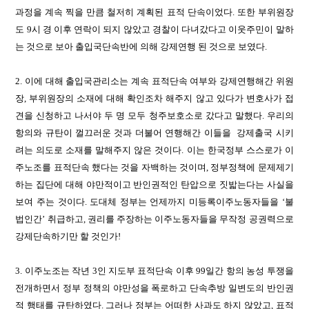
과정을 계속 찍을 만큼 철저히 계획된 표적 단속이었다. 또한 부위원장
도 9시 경 이후 연락이 되지 않았고 경찰이 다녀갔다고 이웃주민이 말하
는 것으로 보아 출입국단속반에 의해 강제연행 된 것으로 보였다.
2. 이에 대해 출입국관리소는 계속 표적단속 여부와 강제연행해간 위원
장, 부위원장의 소재에 대해 확인조차 해주지 않고 있다가 변호사가 접
견을 신청하고 나서야 두 명 모두 청주보호소로 갔다고 말했다. 우리의
항의와 규탄이 껄끄러운 것과 더불어 연행해간 이들을
강제출국 시키
려는 의도로 소재를 말해주지 않은 것이다. 이는 한국정부 스스로가 이
주노조를 표적단속 했다는 것을 자백하는 것이며, 정부정책에 문제제기
하는 집단에 대해 야만적이고 반인권적인 탄압으로 짓밟는다는 사실을
보여 주는 것이다. 도대체 정부는 언제까지 미등록이주노동자들을
‘
불
법인간
’
취급하고, 권리를 주장하는 이주노동자들을 무작정 공권력으로
강제단속하기만 할 것인가!
3. 이주노조는 작년 3인 지도부 표적단속 이후 99일간 항의 농성 투쟁을
전개하면서 정부 정책의 야만성을 폭로하고 단속추방 일변도의 반인권
적 행태를 규탄하였다. 그러나 정부는 어떠한 사과도 하지 않았고, 표적