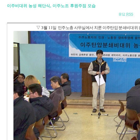
이주비대위 농성 해단식, 이주노조 후원주점 모습
응답
RSS
▽ 3월
11
일
민주노총 사무실에서 치룬
이주탄압
분쇄비대위 