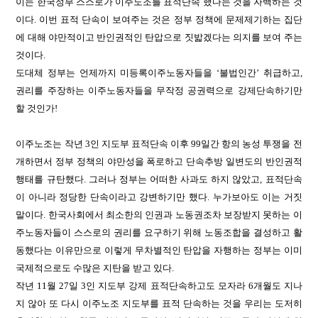
이는 한국정부 스스로가 이주노조를 표적단속 했다는 것을 자백하는 것
이다. 이번 표적 단속이 보여주는 것은 정부 정책에 문제제기하는 집단
에 대해 야만적이고 반인권적인 탄압으로 짓밟겠다는 의지를 보여 주는
것이다.
도대체 정부는 언제까지 미등록이주노동자들을 ‘불법인간’ 취급하고,
권리를 주장하는 이주노동자들을 무작정 공권력으로 강제단속하기만
할 것인가!
이주노조는 작년 3인 지도부 표적단속 이후 99일간 항의 농성 투쟁을 전
개하면서 정부 정책의 야만성을 폭로하고 단속추방 일변도의 반인권적
행태를 규탄했다. 그러나 정부는 어떠한 사과도 하지 않았고, 표적단속
이 아니라 정당한 단속이라고 강변하기만 했다. 누가보아도 이는 거짓
말이다. 한국사회에서 최소한의 인권과 노동권조차 보장받지 못하는 이
주노동자들이 스스로의 권리를 요구하기 위해 노동조합을 결성하고 활
동했다는 이유만으로 이렇게 무차별적인 탄압을 자행하는 정부는 이미
국제적으로도 수많은 지탄을 받고 있다.
작년 11월 27일 3인 지도부 강제 표적단속하고도 모자라 6개월도 지나
지 않아 또 다시 이주노조 지도부를 표적 단속하는 것을 우리는 도저히