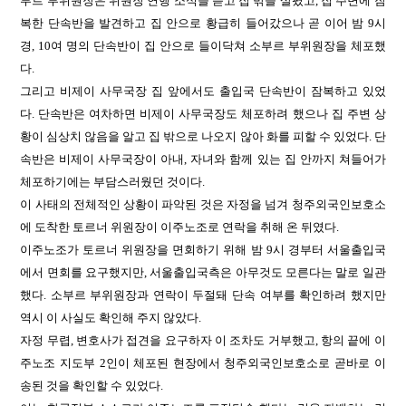
부르 부위원장은 위원장 연행 소식을 듣고 집 밖을 살폈고, 집 주변에 잠
복한 단속반을 발견하고 집 안으로 황급히 들어갔으나 곧 이어 밤 9시
경, 10여 명의 단속반이 집 안으로 들이닥쳐 소부르 부위원장을 체포했
다.
그리고 비제이 사무국장 집 앞에서도 출입국 단속반이 잠복하고 있었
다. 단속반은 여차하면 비제이 사무국장도 체포하려 했으나 집 주변 상
황이 심상치 않음을 알고 집 밖으로 나오지 않아 화를 피할 수 있었다. 단
속반은 비제이 사무국장이 아내, 자녀와 함께 있는 집 안까지 쳐들어가
체포하기에는 부담스러웠던 것이다.
이 사태의 전체적인 상황이 파악된 것은 자정을 넘겨 청주외국인보호소
에 도착한 토르너 위원장이 이주노조로 연락을 취해 온 뒤였다.
이주노조가 토르너 위원장을 면회하기 위해 밤 9시 경부터 서울출입국
에서 면회를 요구했지만, 서울출입국측은 아무것도 모른다는 말로 일관
했다. 소부르 부위원장과 연락이 두절돼 단속 여부를 확인하려 했지만
역시 이 사실도 확인해 주지 않았다.
자정 무렵, 변호사가 접견을 요구하자 이 조차도 거부했고, 항의 끝에 이
주노조 지도부 2인이 체포된 현장에서 청주외국인보호소로 곧바로 이
송된 것을 확인할 수 있었다.