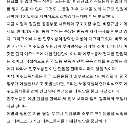
용납할 수 없고 한국 정부의 노동탄압, 인권탄압, 이주노동자 탄압에 치
를 떨지 않을 수 없다. 그것도 노동절 직후, 저녁을 노려 대규모 인원이
잠복하여 치밀하고 계획적으로 잡아갔다는 데에 더욱 분노한다.
지금 이명박 정권은 공공부문 사유화와 구조조정 추진, 비정규법 개악
시도, 한미FTA 국회 통과 추진 등 수많은 반동과 개악 공세를 퍼붓고 있
다. 그리고 이에 대한 민주노총의 강력한 저항이 예고되고 있다. 바로 이
런 시점에서 이주노조 위원장과 부위원장을 공격한 것이다. 따라서 이
것은 단지 이주노조에 대한 탄압만이 아니라 이주노동자 전체를 탄압하
는 것이고, 직접적으로 한국 노동 운동과 민중 운동 전체를 탄압하는 것
이다. 따라서 민주노총은 이번 탄압을 절대 좌시하지 않을 것이다.
이제 이주노동자들은 한국 노동운동의 일부분으로 자리매김했다. 한국
정부가 이들을 내치고 짓밟는다면, 우리는 노동자들의 연대의식으로 이
주노동자들을 감싸 안고 연대 투쟁으로 이 탄압을 뚫고 나갈 것이다.
민주노총은 이번 탄압을 한국의 제 진보 세력과 함께 강력하게 투쟁해
나갈 것이다.
이명박 정권은 지금 당장 토르너 위원장과 소부르 부위원장을 석방하
고, 이주노조 그리고 이주노동자들에 대한 탄압을 중단하라!