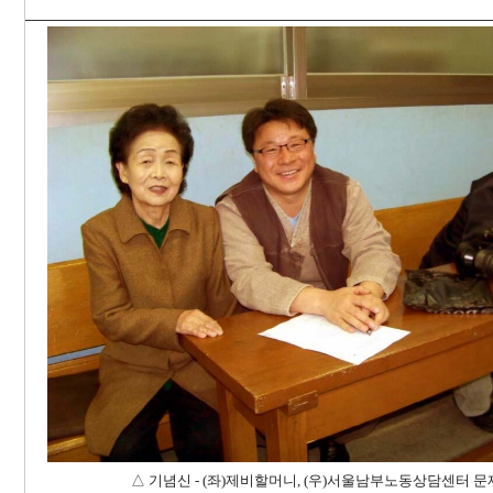
△ 기념신 - (좌)제비할머니, (우)서울남부노동상담센터 