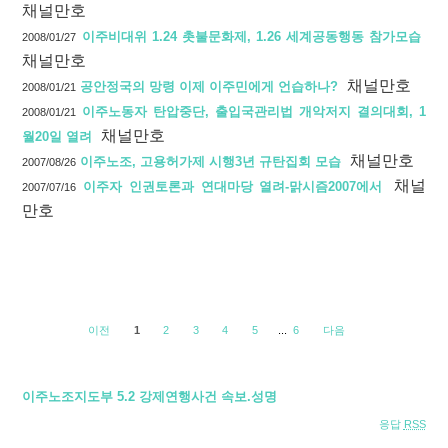
채널만호
이주비대위 1.24 촛불문화제, 1.26 세계공동행동 참가모습
2008/01/27
채널만호
채널만호
공안정국의 망령 이제 이주민에게 언습하나?
2008/01/21
이주노동자 탄압중단, 출입국관리법 개악저지 결의대회, 1
2008/01/21
채널만호
월20일 열려
채널만호
이주노조, 고용허가제 시행3년 규탄집회 모습
2007/08/26
채널
이주자 인권토론과 연대마당 열려-맑시즘2007에서
2007/07/16
만호
이전
1
2
3
4
5
...
6
다음
이주노조지도부 5.2 강제연행사건 속보.성명
응답
RSS