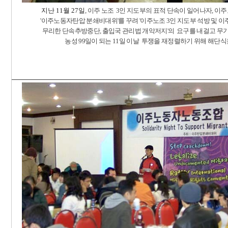
지난 11월 27일
,
이주
노조
3
인
지도부의
표적
단속이 일어나자, 이
'이주노동자탄압
분쇄비대위'를 꾸려 '이주노조
3
인
지도부
석방 및 
무리한 단속추방중단,
출입국
관리법
개악저지'
의 요구를 내걸고
무기
농성 99일이 되는
11
일
이날 투쟁을 재정렬하기 위해
해단식