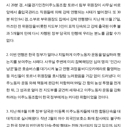
시
20
분
경
,
서울경기인천이주노동조합
토르너
림부
위원장이
사무실
바로
앞에서
출입국관리소
직원들에
의해
강제
연행되는
사태가
벌어졌다
.
또
30
분
뒤인
9
시
경
,
소부르
부위원장도
집에서
강제
연행됐다
.
지난
해
11
월
27
일
,
까즈만
전
위원장을
비롯한
지도부
3
인이
표적
단속되고
강제
출국된
이후
불
과
5
개월여
만에
다시
자행된
정부
당국의
만행에
우리는
분노를
금할
수가
없다
.
2.
이번
연행은
한국
정부가
얼마나
치밀하게
이주노동자
운동을
말살하려
했
는지를
보여주는
사례다
.
사무실
주변에
미리
잠복해있던
십여
명의
‘
인간사
냥꾼
’
들은
호송버스를
대기시켜
놓고
연행
과정을
비디오카메라로
촬영하는
등
자신들이
토르너
위원장을
호시탐탐
노려왔음을
가감
없이
드러냈다
.
이
주노동자
운동
와해
책동에
완강히
저항하며
99
일
간
항의
농성
투쟁을
전개
한
뒤
,
그
성과로
얼마
전
지도부를
굳건히
세워내고
이주노동자
운동을
강화
하려는
이주노동조합이
한국
정부에게는
커다란
위협이었을
것이다
.
3.
지난
해
8
월
이후
정부
당국은
미등록
이주노동자들에
대한
합동단속을
대
대적으로
실시해왔다
.
작년
2
월의
여수
외국인보호소
화재
참사에도
불구하
고
한국
정부의
반인권적
단속
-
추방
행태는
전혀
개선되지
않고
있으며
,
심지