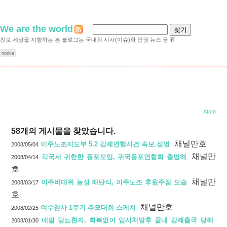
We are the world
진보 세상을 지향하는 본 블로그는 국내외 시사(이슈)와 인권 뉴스 등 有
notice
동포 및 이주노동자, 이주민을 위한 인권 뉴스와 정보 게시판
Atom
58
개의 게시물을 찾았습니다.
채널만호
이주노조지도부 5.2 강제연행사건 속보.성명
2008/05/04
채널만
각국서 귀한한 동포모임, 귀국동포연합회 출범해
2008/04/14
호
채널만
이주비대위 농성 해단식, 이주노조 후원주점 모습
2008/03/17
호
채널만호
여수참사 1주기 추모대회 스케치
2008/02/25
네팔 당뇨환자, 회복없이 임시처방후 끝내 강제출국 당해
2008/01/30