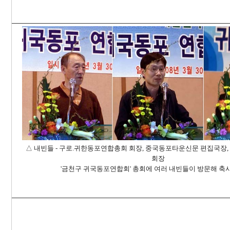
△ 내빈들 - 구로.
귀한동포연합총회 회장, 중국동포타운신문 편집국장
회장
'
금천구 귀국동포연합회' 총회에 여러
내빈들이
방문해
축사