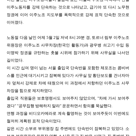
이주노동자를 강제 단속하는 것으로 나타났고, 급기야 또 다시 노무현
정권에 이어 이주노조 지도부를 폭력적으로 강제 표적 단속한 것으로
이어졌다.
노동절 다음 날인 어제 5월 2일 저녁 8시 20분 경, 토르너 림부 이주노조
위원장은 이주노조 사무차장(한국인 활동가)과 광우병 쇠고기 수입 등
이명박 정권을 규탄하는 촛불 시위에 참가하기 위해 사무실을 나서던
길이었다.
이 시간 십여 명이 넘는 서울 출입국 단속반을 포함한 체포조는 콤비버
스를 인근에 대기시키고 잠복해 있다가 사무실 앞 횡단보도를 건너자마
자 덮쳐서 강제로 차에 태웠으며 이 과정에서 저항하던 이주노조 사무
차장을 힘으로 제지하였다.
출입국 직원들은 보호명령서도 보여주지 않았으며, "차에 가서 보여주
겠다" "공무집행 방해하지 말라" 운운하면서 항의를 묵살했다.
연행 과정을 비디오카메라로 계속 촬영하는 것이 보여주듯이 이번에도
철저히 계획된 표적 단속이었다.
같은 시간 소부르 부위원장 집 주변에도 단속반이 잠복하고 있었다. 소