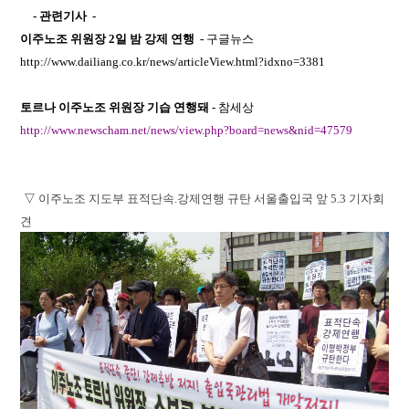
- 관련기사 -
이주노조 위원장
2일 밤 강제 연행
-
구글뉴스
http://www.dailiang.co.kr/news/articleView.html?idxno=3381
토르나 이주노조 위원장 기습 연행돼
- 참세상
http://www.newscham.net/news/view.php?board=news&nid=47579
▽
이주노조 지도부 표적단속.강제연행 규탄 서울출입국 앞 5.3 기자회
견