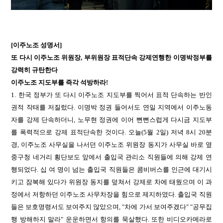
[이주노조 성명서]
또 다시 이주노조 위원장, 부위원장 표적단속 강제연행한 이명박정부를
강력히 규탄한다
이주노조 지도부를 즉각 석방하라
!
1. 한국 정부가 또 다시 이주노조 지도부를 찍어서 표적 단속하는 반인
권적 작태를 저질렀다. 이명박 정권 들어서도 연일 지역에서 이주노동
자를 강제 단속하더니, 노무현 정권에 이어 뻔뻔스럽게 다시금 지도부
를 폭력적으로 강제 표적단속한 것이다. 오늘(5월 2일) 저녁 8시 20분
경, 이주노조 사무실을 나서던 이주노조 위원장 동지가 사무실 바로 옆
중구청 네거리 횡단보도 앞에서 출입국 관리소 직원들에 의해 강제 연
행되었다. 십 여 명이 넘는 출입국 직원들은 콤비버스를 인근에 대기시
키고 잠복해 있다가 위원장 동지를 덮쳐서 강제로 차에 태웠으며 이 과
정에서 저항하던 이주노조 사무차장을 힘으로 제지하였다. 출입국 직원
들은 보호명령서도 보여주지 않았으며, "차에 가서 보여주겠다" "공무집
행 방해하지 말라" 운운하면서 항의를 묵살했다. 또한 비디오카메라로