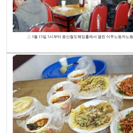
△
3
월
15
일
5
시부터
용산철도웨딩홀에서
열린
이주노동자노