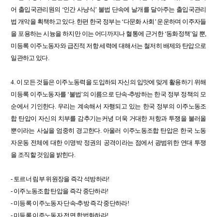
어
출입국관리원의
‘
인간
사냥식
’
불법
단속에
날개를
달아주는
출입국관리
법
개악을
획책하고
있다
.
한편
한국
정부는
‘
다문화
사회
’
운운하며
이주자들
을
포용하는
시늉을
하지만
이는
어디까지나
혈통에
근거한
‘
동화정책
’
일
뿐
,
미등록
이주노동자와
급진적
저항
세력에
대해서는
철저히
배제와
탄압으로
일관하고
있다
.
4.
이
모든
것들은
이주노동력을
도입하되
자신의
입맛에
맞게
활용하기
위해
미등록
이주노동자를
‘
불법
’
의
이름으로
단속
-
추방하는
한국
정부
정책의
모
순에서
기인한다
.
우리는
계속해서
자행되고
있는
한국
정부의
이주노동조
합
탄압이
자신의
치부를
감추기는커녕
더욱
거대한
저항과
투쟁을
불러올
뿐이라는
사실을
엄중히
경고한다
.
아울러
이주노동조합
탄압은
한국
노동
자운동
전체에
대한
이명박
정권의
공격이라는
점에서
광범위한
연대
투쟁
을
조직할
것임을
밝힌다
.
-
토르너
림부
위원장을
즉각
석방하라
!
-
이주노동조합
탄압을
즉각
중단하라
!
-
미등록
이주노동자
단속
-
추방
즉각
중단하라
!
-
미등록
이주노동자
전면
합법화하라
!