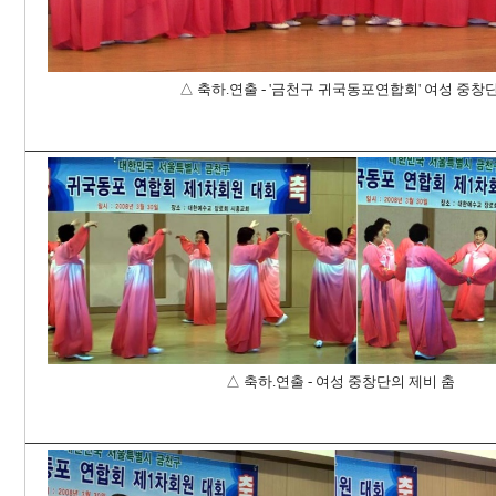
△ 축하.연출 - '
금천구 귀국동포연합회' 여성 중창단
△ 축하.연출 - 여성 중창단의 제비 춤