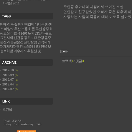
사막은
2011
주인공 후아나의 시점에서 쓰여진 소설.
연인같고 친구같았던 오빠가 죽은 직후에 이
사랑하는 사람의 죽음에 대해 이토록 살아있는
담배
야구
끝
담양떡갈비
대나무
카렌
스
바람
노추산
조용호
돈
루쉰
충주호
광교산
이효석
용평
늦지 않았다
블로
그전시회
신천옹
왕초보
대관령
음주
운전과 눈길운전
살랑살랑
영덕대게
재재재재재역전
소쇄원
해태 안녕
보
성녹차밭
아우라지
추월산
빛
트랙백
:
댓글
0
0
2012/10
(1)
2012/09
(1)
2012/07
(1)
2012/04
(1)
2012/02
(2)
흐린날
Total : 334881
Today : 120 Yesterday : 145