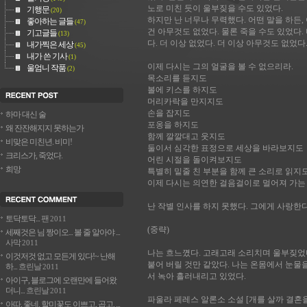
노로 미친 듯이 울부짖을 수도 있었다.
기행문
(20)
하지만 난 너무나 무력했다. 어떤 말을 하든,
좋아하는 글들
(47)
건 아무것도 없었다. 물론 죽을 수도 있었다.
기고글들
(13)
다. 더 이상 없었다. 더 이상 아무것도 없었다
내가찍은 세상
(45)
내가 쓴 기사
(1)
이제 다시는 그의 얼굴을 볼 수 없으리라.
울엄니 작품
(2)
목소리를 듣지도
볼에 키스를 하지도
머리카락을 만지지도
손을 잡지도
하마 대신 술
포옹을 하지도
왜 잔잔해지지 못하는가
함께 깔깔대고 웃지도
비맞은 미친년. 비미!
둘이서 심각한 표정으로 세상을 바라보지도
크리스가, 죽었다.
어린 시절을 돌이켜보지도
희망
특별히 밑줄 친 부분을 함께 큰 소리로 읽지
이제 다시는 의연한 걸음걸이로 멀어져 가는
난 작별 인사를 하지 못했다. 그에게 사랑한
토닥토닥...
팬
2011
(중략)
세째것은 님 짱이오... 볼 줄 알아야 ...
사막
2011
나는 흐느꼈다. 고래고래 소리치며 울부짖었다
이것저것 없고 모든게 있다!~ 난해
붙어 버릴 것만 같았다. 나는 온몸에서 눈물
하...
흐린날
2011
서 녹아 흘러내리고 있었다.
아이구, 블로그에 오랜만에 들어왔
더니...
흐린날
2011
파울라 페레스 알론소 소설 [개를 살까 결혼을
아따, 좋네. 할미꽃도 이쁘고, 곱고, ...