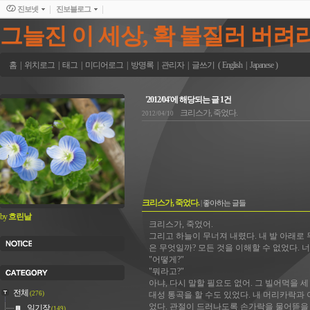
진보넷
진보블로그
그늘진 이 세상, 확 불질러 버려
홈
|
위치로그
|
태그
|
미디어로그
|
방명록
|
관리자
|
글쓰기
(
English
|
Japanese
)
'2012/04'에 해당되는 글 1건
크리스가, 죽었다.
2012/04/10
크리스가, 죽었다.
|
좋아하는 글들
by
흐린날
크리스가, 죽었어.
그리고 하늘이 무너져 내렸다. 내 발 아래로 
은 무엇일까? 모든 것을 이해할 수 없었다. 
"어떻게?"
"뭐라고?"
아냐, 다시 말할 필요도 없어. 그 빌어먹을 세
전체
(276)
대성 통곡을 할 수도 있었다. 내 머리카락과 
었다. 관절이 드러나도록 손가락을 물어뜯을 
일기장
(149)