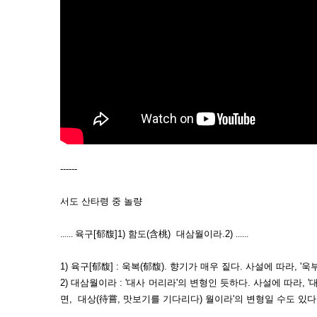
------
서도 산타령 중 놀량
......
육구[郁馥]1) 함도(含桃) 대삼월이라.2)
......
1) 육구[郁馥] : 욱복(郁馥). 향기가 매우 짙다. 사설에 따라, '욱
2) 대삼월이라 : '대사 머리라'의 변형인 듯하다. 사설에 따라, 
면, 대상(待嘗, 맛보기를 기다리다) 월이라'의 변형일 수도 있다