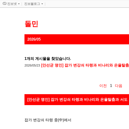
진보넷
진보블로그
돌민
2026/05
1
개의 게시물을 찾았습니다.
[안선균 명인] 잡가 변강쇠 타령과 비나리와 은율탈춤
2026/05/23
이전
1
다음
[안선균 명인] 잡가 변강쇠 타령과 비나리와 은율탈춤과 서도
잡가 변강쇠 타령 중(中)에서