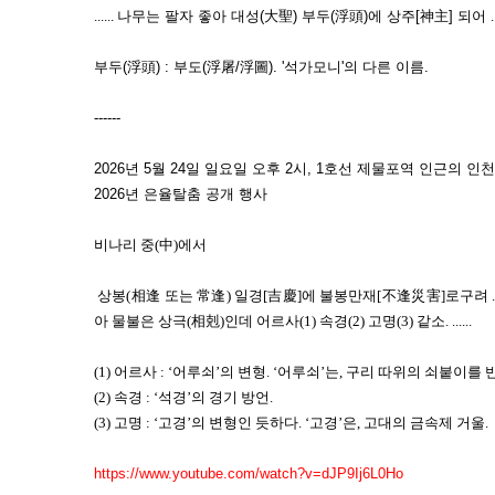
......
나무는 팔자 좋아 대성(大聖) 부두(浮頭)에 상주[神主] 되어
.
부두(浮頭) : 부도(浮屠/浮圖). '석가모니'의 다른 이름.
------
2026년 5월 24일 일요일 오후 2시, 1호선 제물포역 인근의 
2026년 은율탈춤 공개 행사
비나리 중(中)에서
상봉(相逢 또는 常逢) 일경[吉慶]에 불봉만재[不逢災害]로구려 ...
아 물불은 상극(相剋)인데 어르사(1) 속경(2) 고명(3) 같소.
......
(1) 어르사 : ‘어루쇠’의 변형. ‘어루쇠’는, 구리 따위의 쇠붙이
(2) 속경 : ‘석경’의 경기 방언.
(3) 고명 : ‘고경’의 변형인 듯하다. ‘고경’은, 고대의 금속제 거울.
https://www.youtube.com/watch?v=dJP9Ij6L0Ho