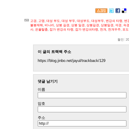
고경
,
고명
,
대성 부도
,
대성 부두
,
대성부도
,
대성부두
,
변강쇠 타령
,
변
불봉재해
,
비나리
,
상봉 길경
,
상봉 일경
,
상봉길경
,
상봉일경
,
석경
,
속
사
,
은율탈춤
,
잡가 변강쇠 타령
,
잡가 변강쇠타령
,
천개
,
천개우주
,
포도
돌민
20
이 글의 트랙백 주소
https://blog.jinbo.net/jayul/trackback/129
댓글 남기기
이름
암호
주소