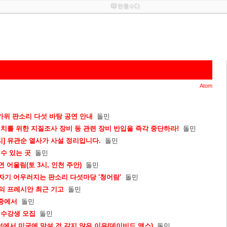
Atom
 한가위 판소리 다섯 바탕 공연 안내
돌민
배치를 위한 지질조사 장비 등 관련 장비 반입을 즉각 중단하라!
돌민
리] 유관순 열사가 사설 정리입니다.
돌민
 수 있는 곳
돌민
공연 어울림(토 3시, 인천 주안)
돌민
이수자기 어우러지는 판소리 다섯마당 '청어람'
돌민
현의 프레시안 최근 기고
돌민
 중에서
돌민
 수강생 모집
돌민
선에서 미국에 맞설 것 같지 않은 이유(데이비드 액스)
돌민