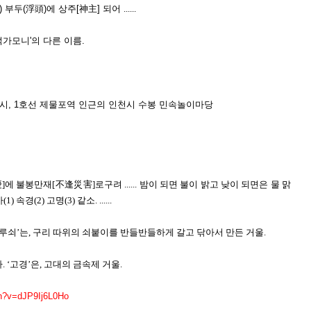
 부두(浮頭)에 상주[神主] 되어
......
 '석가모니'의 다른 이름.
후 2시, 1호선 제물포역 인근의 인천시 수봉 민속놀이마당
에 불봉만재[不逢災害]로구려 ...... 밤이 되면 불이 밝고 낮이 되면은 물 맑
) 속경(2) 고명(3) 같소.
......
. ‘어루쇠’는, 구리 따위의 쇠붙이를 반들반들하게 갈고 닦아서 만든 거울.
다. ‘고경’은, 고대의 금속제 거울.
ch?v=dJP9Ij6L0Ho