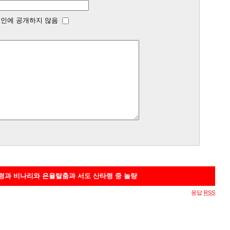
인에 공개하지 않음
타령과 비나리와 은율탈춤과 서도 산타령 중 놀량
응답
RSS