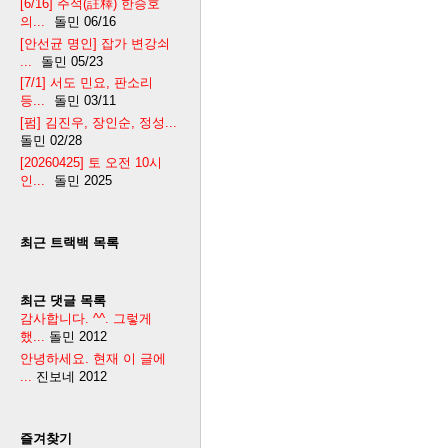
[6/16] 주석(註釋) 한승호
의...
돌민
06/16
[안선균 명인] 잡가 변강쇠
...
돌민
05/23
[7/1] 서도 민요, 판소리
등...
돌민
03/11
[펌] 김진우, 장인순, 정성...
돌민
02/28
[20260425] 토 오전 10시
인...
돌민
2025
최근 트랙백 목록
최근 댓글 목록
감사합니다. ^^. 그렇게
했...
돌민
2012
안녕하세요. 현재 이 글에
...
진보네
2012
즐겨찾기