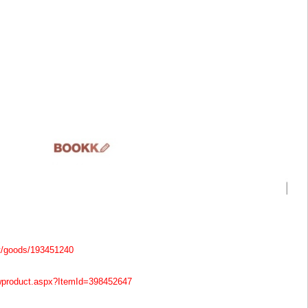
t/goods/193451240
/wproduct.aspx?ItemId=398452647