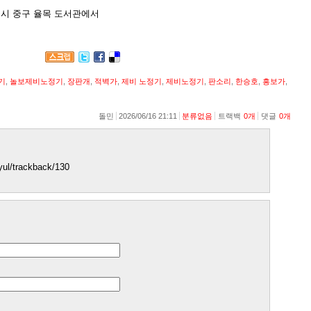
인천시 중구 율목 도서관에서
기
,
놀보제비노정기
,
장판개
,
적벽가
,
제비 노정기
,
제비노정기
,
판소리
,
한승호
,
흥보가
,
돌민
2026/06/16 21:11
분류없음
트랙백
0
개
댓글
0
개
ayul/trackback/130