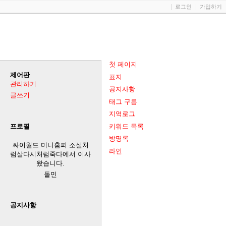
로그인
가입하기
첫 페이지
제어판
표지
관리하기
공지사항
글쓰기
태그 구름
지역로그
키워드 목록
프로필
방명록
싸이월드 미니홈피 소설처
라인
럼살다시처럼죽다에서 이사
왔습니다.
돌민
공지사항