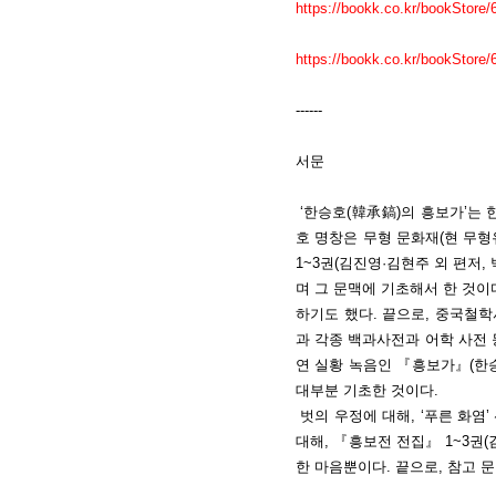
https://bookk.co.kr/bookStor
https://bookk.co.kr/bookStor
------
서문
‘한승호(韓承鎬)의 흥보가’는 한
호 명창은 무형 문화재(현 무형
1~3권(김진영·김현주 외 편저, 
며 그 문맥에 기초해서 한 것이다
하기도 했다. 끝으로, 중국철학서전자
과 각종 백과사전과 어학 사전 
연 실황 녹음인 『흥보가』(한승호
대부분 기초한 것이다.
벗의 우정에 대해, ‘푸른 화염
대해, 『흥보전 전집』 1~3권(김
한 마음뿐이다. 끝으로, 참고 