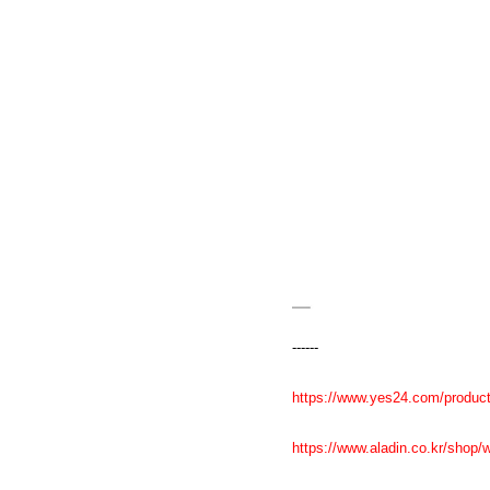
------
https://www.yes24.com/produc
https://www.aladin.co.kr/shop