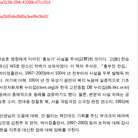
e/6a3139c284c43399cd7cc01d
e/6a2b95ded9d0a3ee9fe36d1f
승호 명창에게 이어진 ‘흥보가’ 사설을 주석(註釋)한 것이다. 고(故) 한승
유산) 제5호 판소리 적벽가 보유자였다. 이 책의 주석은, 『흥부전 전집』
박이정출판사, 1997~2003)에서 150여 년 전부터의 사설을 두루 발췌독 하
. 여기에 더해, 100여 년 전 유성기 음반의 복각 녹음에 실증적으로 기초
화계획 누리집(ctext.org)과 한국 고전종합 DB 누리집(db.itkc.or.kr)
등에서 총체적으로 용례를 검증하기도 했다. 물론, 본문의 사설 자체는 공
 소리, 천대용·정철호 북, 서울 국립극장 소극장 완창 판소리, 1991)에
’ 선생님의 도움에 대해, 안 팔리는 책인데도 기회를 주신 부크크의 배려에
진영·김현주 외 편저, 박이정출판사, 1997~2003) 등의 논저에 대해 감사
문헌을 각주로 대신한 점에 대해 양해를 구한다.