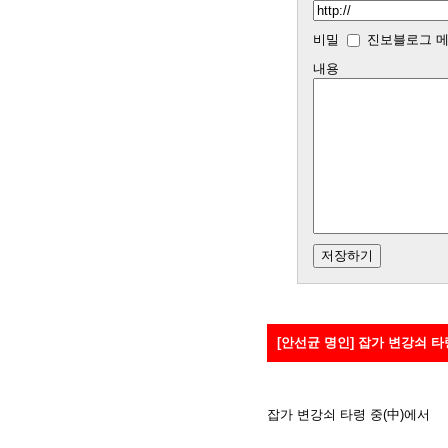
비밀
진보블로그 메
내용
[안선균 명인] 잡가 변강쇠 
잡가 변강쇠 타령 중(中)에서