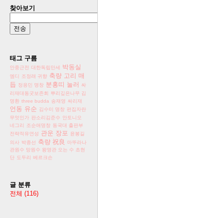
찾아보기
태그 구름
박동실
안중근전
대한독립만세
축량
고리 매
엠디
조정래 귀향
듭
분홍띠 눌러
정응민 명창
싸
리재대동굿보존회
뿌리깊은나무 김
명환
three budda
송재영
싸리재
언동 유순
김수미 명창
편집자란
무엇인가
판소리김준수
안토니오
네그리
조순애명창
동국대 출판부
관운 장포
전략적유연성
윤봉길
축량 祝良
의사
박종선
마뚜라나
관원수 망원수 왕영관 오는 수 초현
단
도두리
베르크손
글 분류
전체
(116)