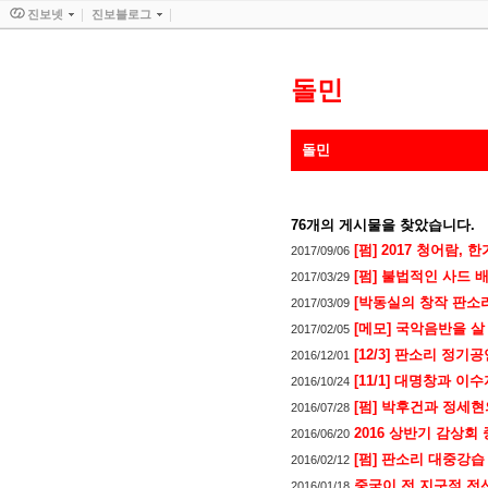
진보넷
진보블로그
돌민
돌민
76
개의 게시물을 찾았습니다.
[펌] 2017 청어람,
2017/09/06
[펌] 불법적인 사드 
2017/03/29
[박동실의 창작 판소
2017/03/09
[메모] 국악음반을 살
2017/02/05
[12/3] 판소리 정기
2016/12/01
[11/1] 대명창과 
2016/10/24
[펌] 박후건과 정세
2016/07/28
2016 상반기 감상회
2016/06/20
[펌] 판소리 대중강습
2016/02/12
중국이 전 지구적 전
2016/01/18