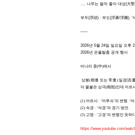
......
나무는 팔자 좋아 대성(大聖)
부두(浮頭) : 부도(浮屠/浮圖).
------
2026년 5월 24일 일요일 오
2026년 은율탈춤 공개 행사
비나리 중(中)에서
상봉(相逢 또는 常逢) 일경[吉慶]
아 물불은 상극(相剋)인데 어르사(1
(1) 어르사 : ‘어루쇠’의 변형
(2) 속경 : ‘석경’의 경기 방언.
(3) 고명 : ‘고경’의 변형인 듯하
https://www.youtube.com/wat