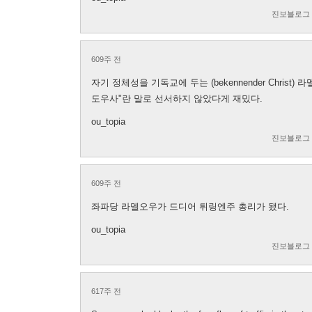
진보블로그
609주 전
자기 정체성을 기독교에 두는 (bekennender Chris
도우사"란 말로 선서하지 않았다게 재밌다.
ou_topia
진보블로그
609주 전
좌파당 라멜오우가 드디어 튀링엔주 총리가 됐다.
ou_topia
진보블로그
617주 전