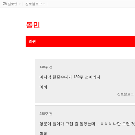
진보넷
진보블로그
돌민
라인
148주 전
마지막 한줄수다가 139주 전이라니...
아비
진보블로그
288주 전
영문이 들어가 그런 줄 알았는데... ㅎㅎㅎ 나만 그런 
깡통