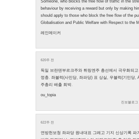
Someone, who blocks the free flow of traffic in the str
behaviour by receiving a reward but only by making hi
should apply to those who block the free flow of the pu
Globalisation and Public Welfare with Respect to the
레인메이커
620주 전
독일 브란덴부르크주와 튀링엔주 총선에서 극우화되고 있
껑충. 좌블럭(사민당, 좌파당) 표 상실, 우블럭(기민당, 
주총리 배출 희박.
ou_topia
진보블로그
622주 전
연방헌보청 좌파당 원내대표 그레고 기지 신상기록 파기해야