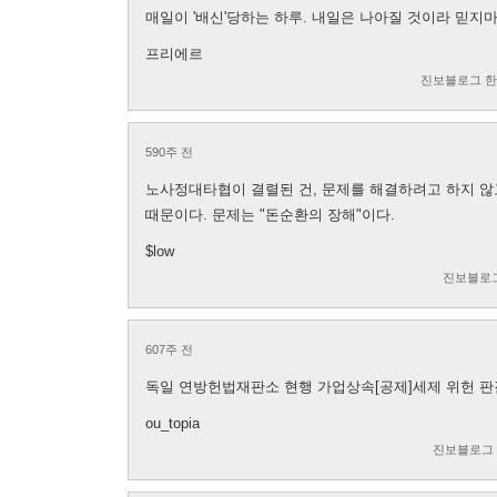
매일이 '배신'당하는 하루. 내일은 나아질 것이라 믿지
프리에르
진보블로그 
590주 전
노사정대타협이 결렬된 건, 문제를 해결하려고 하지 않
때문이다. 문제는 "돈순환의 장해"이다.
$low
진보블로
607주 전
독일 연방헌법재판소 현행 가업상속[공제]세제 위헌 판
ou_topia
진보블로그