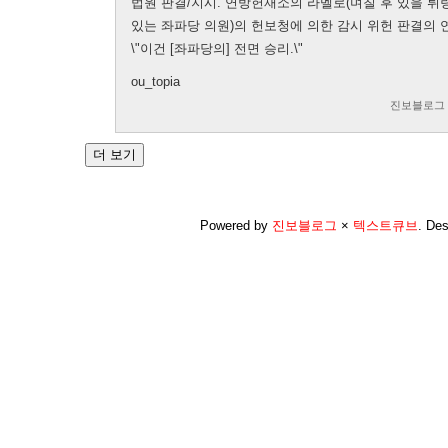
법원 판결/지시. 연방헌재소의 라멜로(며칠 후 있을 튀
있는 좌파당 의원)의 헌보청에 의한 감시 위헌 판결의 
\"이건 [좌파당의] 전면 승리.\"
ou_topia
진보블로그
Powered by
진보블로그
×
텍스트큐브
.
Des