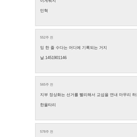
이게뭐지
민혁
552주 전
잉 한 줄 수다는 어디에 기록되는 거지
날.1451901146
565주 전
지부 정상화는 선거를 빨리해서 교섭을 연내 마무리 하는
한울타리
578주 전