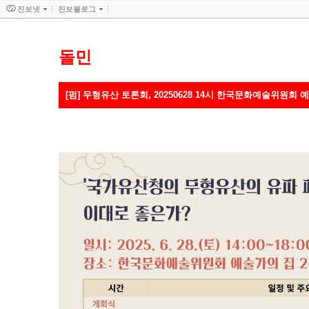
진보넷
진보블로그
돌민
[펌] 무형유산 토론회, 20250628 14시 한국문화예술위원회 