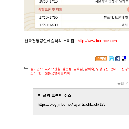
한국전통공연예술학회 누리집 :
http://www.kortrper.com
경기민요
,
국가유산청
,
김문성
,
김옥심
,
남혜숙
,
무형유산
,
손태도
,
신영
소리
,
한국전통공연예술학회
돌민
20
이 글의 트랙백 주소
https://blog.jinbo.net/jayul/trackback/123