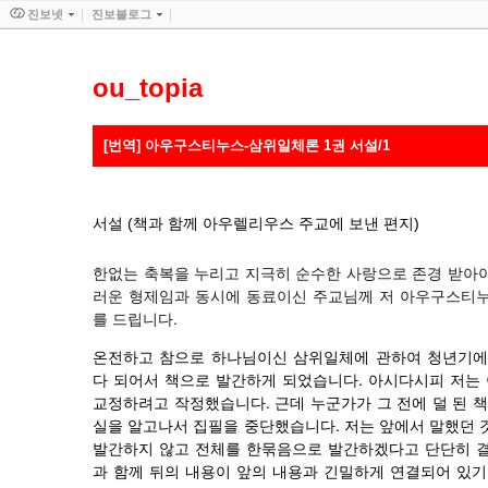
진보넷
진보블로그
ou_topia
[번역] 아우구스티누스-삼위일체론 1권 서설/1
서설 (책과 함께 아우렐리우스 주교에 보낸 편지)
한없는
축복을
누리고
지극히
순수한
사랑으로
존경
받아
러운
형제임과
동시에
동료이신
주교님께
저
아우구스티
.
를
드립니다
온전하고
참으로
하나님이신
삼위일체에
관하여
청년기
.
다
되어서
책으로
발간하게
되었습니다
아시다시피
저는
.
교정하려고
작정했습니다
근데
누군가가
그
전에
덜
된
책
.
실을
알고나서
집필을
중단했습니다
저는
앞에서
말했던
발간하지
않고
전체를
한묶음으로
발간하겠다고
단단히
과
함께
뒤의
내용이
앞의
내용과
긴밀하게
연결되어
있기