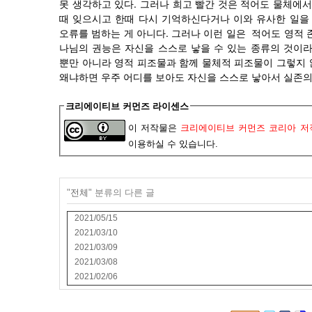
.
못
생각하고
있다
그러나
희고
빨간
것은
적어도
물체에서
때
잊으시고
한때
다시
기억하신다거나
이와
유사한
일을
.
오류를
범하는
게
아니다
그러나
이런
일은
적어도
영적
나님의
권능은
자신을
스스로
낳을
수
있는
종류의
것이
뿐만
아니라
영적
피조물과
함께
물체적
피조물이
그렇지
왜냐하면
우주
어디를
보아도
자신을
스스로
낳아서
실존
크리에이티브 커먼즈 라이센스
이 저작물은
크리에이티브 커먼즈 코리아 저작
이용하실 수 있습니다.
"
전체
" 분류의 다른 글
2021/05/15
2021/03/10
2021/03/09
2021/03/08
2021/02/06