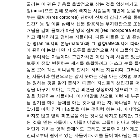
굴리는
이
펜은
믿음을
출발점으로
삼는
것을
업신여기고
(amor)
망
으로
인해
오류에
빠지는
사람들의
궤변에
눈을
(res corporea)
부는
물체에
관하여
신체적
감각기관을
통
인간재능
및
이를
삶에서
십분
활용하는
부지런함으로
또
(res incorporea et sp
개념을
감히
물체가
아닌
영적
실체에
.
리고
해석하려고
덤비는
자들이다
다른
이들은
또
별
관
(animus)
(natura)
(affectus)
간
영
의
본능
과
그
경향
에
따라
에
관하여
논할
때면
저
오류를
출발점으로
삼아
그들의
말
.
을
부여하는
자들이다
그런가하면
이런
유의
사람도
있는
보듯이
정말
변천하는
세계를
초월하려고
애쓰고
눈을
들
.
높은
곳에
계신
하나님께
향하게
하려는
자들이다
그러나
인
자들이라
한편으로는
알지
못하는
것을
아는
것처럼
보
는
원하는
것을
알지
못하기
때문에
자신들의
선입견을
더
장을
바꾸기
보다는
그릇된
의견을
정정하지
않으려고
더
.
길을
차단하는
자들이다
이거야말로
참으로
이런
세
부류
,
님
알기를
마치
물체를
아는
것처럼
하는
자
하나님이
무
,
알기를
마치
영적
피조물을
아는
것처럼
하는
자
마지막
,
하지도
않고
영적
피조물을
아는
것처럼
하지도
않지만
그
.
된
것을
믿는
자들이다
이들이야말로
그들이
안다고
하
,
어딘가
거하는
영적
존재에도
그리고
조물주
자신에게도
.
진리로부터
떨어져
있는
자들이다
예를
들어
하나님은
희