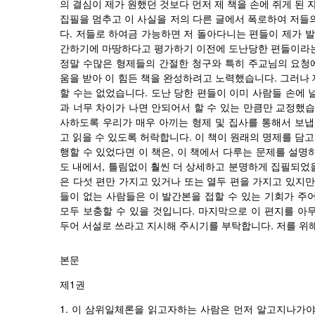
의
결심이
제가
원했던
것보다
먼저
제
책을
손에
쥐게
된
글
집필을
멈추고
이
사실을
저의
다른
에서
폭로하여
저들
.
다
저들로
하여금
가능하면
저
돌아다니는
편들이
제가
발
간하기에
마땅하다고
평가하기
이전에
도난당한
편들이라
정말
수많은
형제들의
간절한
청구와
특히
주교님의
요청
.
움을
받아
이
힘든
책을
완성하려고
노력했습니다
그러나
.
할
수는
없었습니다
도난
당한
편들이
이미
사람들
손에
과
너무
차이가
나면
안되어서
할
수
있는
만큼만
교정했
사하도록
우리가
매우
아끼는
형제
및
집사를
통해서
보냅
.
고
읽을
수
있도록
허락합니다
이
책이
원래의
명제를
담고
,
행할
수
있었다면
이
책은
이
책에서
다루는
문제를
설명
,
도
내에서
틀림없이
훨씬
더
상세하고
분명하게
집필되었
은
다섯
편만
가지고
있거나
또는
열두
편을
가지고
있지만
들이
없는
사람들은
이
발간본을
접할
수
있는
기회가
주
.
모두
보충할
수
있을
것입니다
마지막으로
이
편지를
아
.
두어
서설로
쓰라고
지시해
주시기를
부탁합니다
저를
위
본문
제1권
1.
이
삼위일체론을
읽고자하는
사람은
먼저
알고지나가