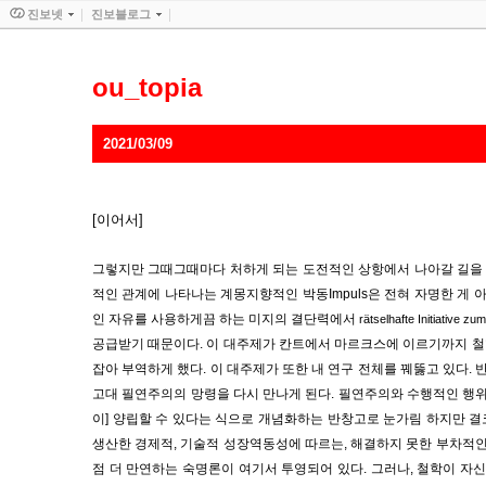
진보넷
진보블로그
ou_topia
2021/03/09
[이어서]
그렇지만 그때그때마다 처하게 되는 도전적인 상항에서 나아갈 길을 
적인 관계에 나타나는 계몽지향적인 박동
Impuls
은 전혀 자명한 게 
인 자유를 사용하게끔 하는 미지의 결단력에서
rätselhafte
Initiative z
공급받기 때문이다
.
이 대주제가 칸트에서 마르크스에 이르기까지 철
잡아 부역하게 했다
.
이 대주제가 또한 내 연구 전체를 꿰뚫고 있다
.
고대 필연주의의 망령을 다시 만나게 된다
.
필연주의와 수행적인 행
이
]
양립할 수 있다는 식으로 개념화하는 반창고로 눈가림 하지만 결
생산한 경제적
,
기술적 성장역동성에 따르는
,
해결하지 못한 부차적인
점 더 만연하는 숙명론이 여기서 투영되어 있다
.
그러나
,
철학이 자신