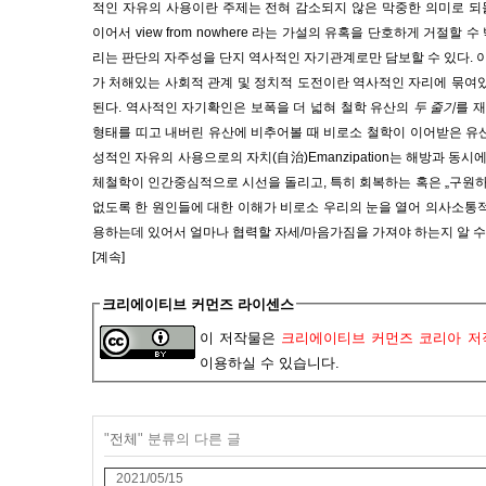
적인 자유의 사용이란 주제는 전혀 감소되지 않은 막중한 의미로 
이어서
view from nowhere
라는 가설의 유혹을 단호하게 거절할 수
리는 판단의 자주성을 단지 역사적인 자기관계로만 담보할 수 있다
.
가 처해있는 사회적 관계 및 정치적 도전이란 역사적인 자리에 묶여
된다
.
역사적인 자기확인은 보폭을 더 넓혀 철학 유산의
두 줄기
를 
형태를 띠고 내버린 유산에 비추어볼 때 비로소 철학이 이어받은 유
성적인 자유의 사용으로의 자치
(
自治
)Emanzipation
는 해방과 동시
체철학이 인간중심적으로 시선을 돌리고
,
특히 회복하는 혹은
„
구원
없도록 한 원인들에 대한 이해가 비로소 우리의 눈을 열어 의사소통
용하는데 있어서 얼마나 협력할 자세
/
마음가짐을 가져야 하는지 알 수
[계속]
크리에이티브 커먼즈 라이센스
이 저작물은
크리에이티브 커먼즈 코리아 저작
이용하실 수 있습니다.
"
전체
" 분류의 다른 글
2021/05/15