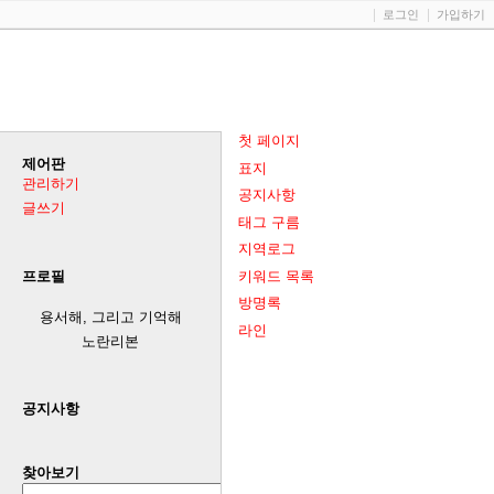
로그인
가입하기
첫 페이지
제어판
표지
관리하기
공지사항
글쓰기
태그 구름
지역로그
키워드 목록
프로필
방명록
용서해, 그리고 기억해
라인
노란리본
공지사항
찾아보기