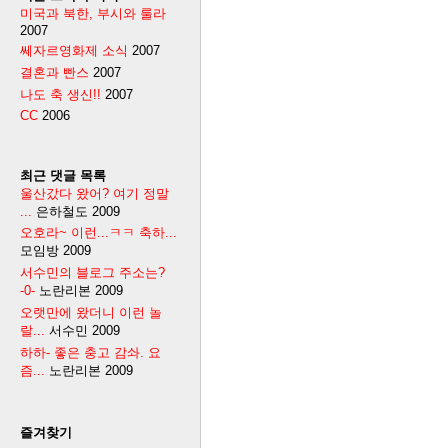
미국과 북한, 부시와 룰라
2007
쎄자르영화제 소식
2007
결혼과 빤스
2007
나도 축 생신!!
2007
CC
2006
최근 댓글 목록
울산갔다 왔어? 여기 정말
...
은하철도
2009
오호라~ 이런...ㅋㅋ 축하...
모임방
2009
서수민의 블로그 주소는?
-0-
노란리본
2009
오랫만에 왔더니 이런 놀
랄...
서수민
2009
하하- 좋은 충고 감솨. 요
즘...
노란리본
2009
즐겨찾기