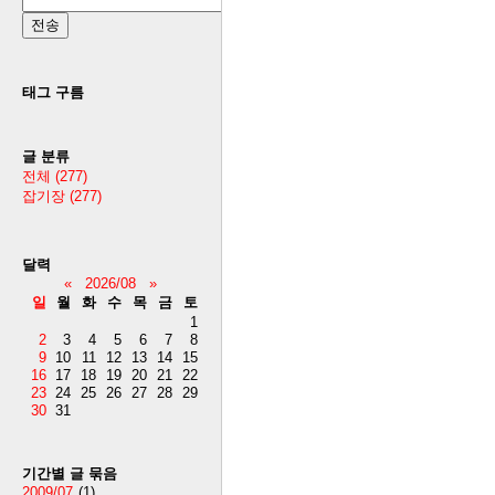
태그 구름
글 분류
전체
(277)
잡기장
(277)
달력
«
2026/08
»
일
월
화
수
목
금
토
1
2
3
4
5
6
7
8
9
10
11
12
13
14
15
16
17
18
19
20
21
22
23
24
25
26
27
28
29
30
31
기간별 글 묶음
2009/07
(1)