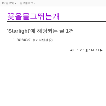
진보넷
진보블로그
꽃을물고뛰는개
'Starlight'에 해당되는 글 1건
2016/09/01
늙어서팬질
(2)
◀ PREV
:
[
1
]
:
NEXT ▶