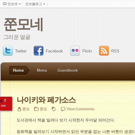
진보넷
진보블로그
쭌모네
그리운 얼굴
Twitter
Facebook
Flickr
RSS
Home
Menu
Guestbook
나이키와 페가소스
ul
7
2006
쭌모
쭌모
View Comments
도서관에서 책을 빌려다 보기 시작한지 두어달 되어간다.
동화책을 빌려보기 시작하면서 읽던 부분을 접는 나쁜 버릇이 생겼다