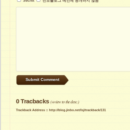
Secret
진보블로그 메인에 공개하지 않음
0
Tracbacks
(+view to the desc.)
Trackback Address ::
http://blog.jinbo.net/lsj/trackback/131