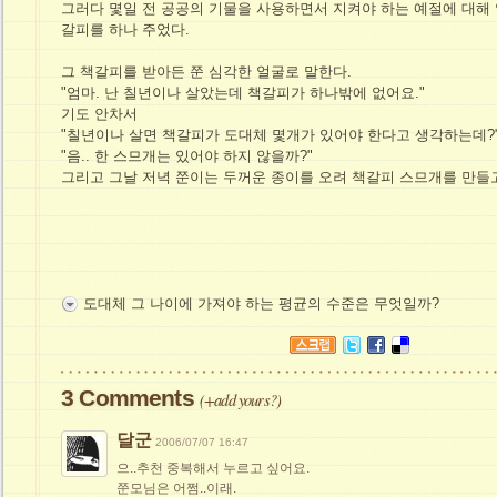
그러다 몇일 전 공공의 기물을 사용하면서 지켜야 하는 예절에 대해
갈피를 하나 주었다.
그 책갈피를 받아든 쭌 심각한 얼굴로 말한다.
"엄마. 난 칠년이나 살았는데 책갈피가 하나밖에 없어요."
기도 안차서
"칠년이나 살면 책갈피가 도대체 몇개가 있어야 한다고 생각하는데?
"음.. 한 스므개는 있어야 하지 않을까?"
그리고 그날 저녁 쭌이는 두꺼운 종이를 오려 책갈피 스므개를 만들고
도대체 그 나이에 가져야 하는 평균의 수준은 무엇일까?
3 Comments
(
+add yours?
)
달군
2006/07/07 16:47
으..추천 중복해서 누르고 싶어요.
쭌모님은 어쩜..이래.