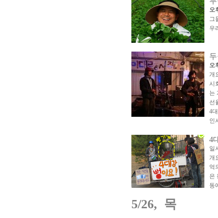
두
오후
그
우
두
오후
개
시
는
선
4
대
인
4
일
개
억
은
동
5/26,
목