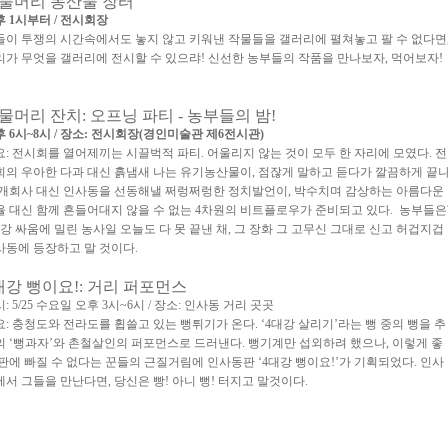
물머리 농산물 장터
 1시부터 / 전시회장
들이 투쟁의 시간속에서도 놓지 않고 키워낸 작물들을 갤러리에 펼쳐놓고 팔 수 없다면
리가 무엇을 갤러리에 전시할 수 있으랴! 신선한 농부들의 작품을 만나보자, 먹어보자!
물머리 잔치
:
오프닝 파티
-
농부들의 밤
!
 6시
~8
시 / 장소
:
전시회장
(
경인미술관 제6전시관
)
요
:
전시회를 열어제끼는 시끌벅적 파티
.
어울리지 않는 것이 모두 한 자리에 모였다
.
전
회의 우아한 다과 대신 흙냄새 나는 유기농산물이
,
점잖게 말하고 듣다가 깔끔하게 끝
 개회사 대신 인사동을 선동해낼 쩌렁쩌렁한 정치발언이
,
박수치며 감상하는 아름다운
율 대신 함께 흔들어대지 않을 수 없는
4
차원의 비트플로우가 준비되고 있다
.
농부들은
강 싸움에 밀린 농사일 오늘도 다 못 끝낸 채
,
그 장화 그 고무신 그대로 신고 허겁지겁
사동에 등장하고 말 것이다.
대강 뻥이요
!:
거리 퍼포먼스
시
: 5/25 수요일
오후
3
시
~6
시 / 장소
:
인사동 거리 곳곳
요
:
충청도와 전라도를 휩쓸고 있는 뻥튀기가 온다
. ‘4
대강 살리기’라는 뻥 중의 뻥을 추
의 ‘뻥과자’와 촌철살인의 퍼포먼스로 드러낸다
.
뻥기계만 섭외하려 했으나
,
이렇게 좋
 판에 빠질 수 없다는 꾼들의 근질거림에 인사동판 ‘
4
대강 뻥이요
!’
가 기획되었다. 인사
에서 그들을 만난다면, 당신은 빵! 아니 뻥! 터지고 말것이다.