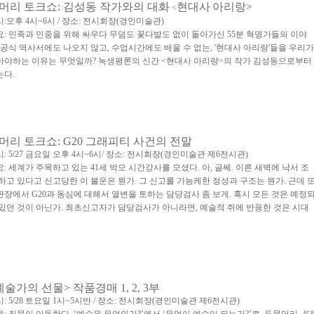
머리 토크쇼: 김성동 작가와의 대화
현대사
아리랑>
<
시
:
오후 4시~6시 / 장소
:
전시회장
(
경인미술관
)
요: 민족과 민중을 위해 싸우다 무덤도 꽃다발도 없이 돌아가신 55분 혁명가들의 이야
. 공식 역사서에도 나오지 않고, 수업시간에도 배울 수 없는, '현대사 아리랑'들을 우리가
아야하는 이유는 무엇일까? 녹생평론의 신간 <현대사 아리랑>의 작가 김성동으로부터
는다.
머리 토크쇼
: G20
그래피티 사건의 전말
시
: 5/27 금요일 오후 4
시
~6
시/ 장소
:
전시회장
(
경인미술관 제6전시관
)
요
:
세계가 주목하고 있는
41
세 박모 시간강사를 모셨다
.
아
,
글쎄
.
이른 새벽에 낙서 조
 하고 있다고 신고당한 이 불운은 뭔가
.
그 신고를 가능케한 정성과 구조는 뭔가
.
근데 
판장에서
G20
과 동심에 대해서 열변을 토하는 담당검사 좀 보게
.
혹시 모든 것은 예정
 있던 것이 아닌가
.
최초신고자가 담당검사가 아니라면
,
예술적 쥐에 반응한 것은 시대
예술가의 선물> 작품경매 1, 2,
3
부
시
: 5/28 토요일 1
시
~5
시반
/ 장소
:
전시회장
(
경인미술관 제6전시관
)