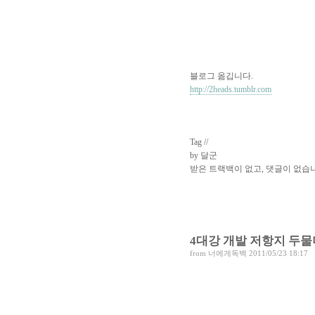
블로그 옮깁니다.
http://2heads.tumblr.com
Tag //
by 달군
받은 트랙백이 없고
,
댓글이 없습니
4대강 개발 저항지 두물머
from
너에게독백
2011/05/23 18:17