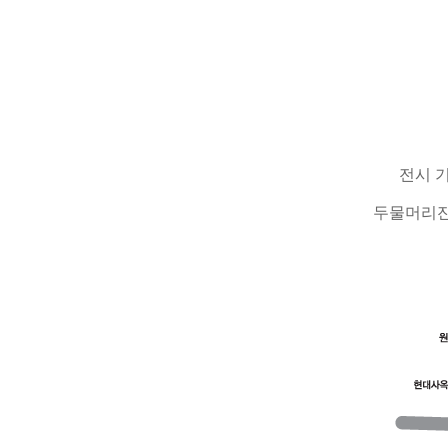
전시 기
두물머리잔치