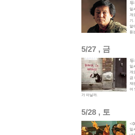
두
일
개
기
알
듣
5/27 , 금
두
일
개
금
재
어
가 아닐까
.
5/28 , 토
<
일