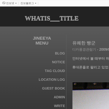
진보넷
진보블로그
WHATIS___TITLE
JINEEYA
MENU
유쾌한 빵군
디카풍경관람기
- 2009/
BLOG
인터넷에서 볼 때부터 하
NOTICE
휴대폰줄로 팔리고 있었지
TAG CLOUD
LOCATION LOG
GUEST BOOK
ADMIN
WRITE