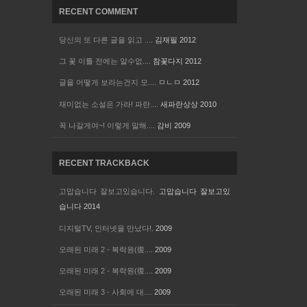
RECENT COMMENT
당신의 또 다른 글을 읽고 ....
김재필
2012
그 꽃 이틀 전에는 알수없....
참꽃다지
2012
글을 어떻게 보라는건지 모....
ㅁㄴㅁ
2012
재미없는 소설은 가라! 파란....
새파란상상
2010
꼭 나갈게여~! 이렇게 말해....
감비
2009
RECENT TRACKBACK
고맙습니다 잘보고있습니다.
고맙습니다 잘보고있
습니다
2014
디지털TV, 인터넷을 만났다!.
2009
오래된 미래 2 - 복락원(復....
2009
오래된 미래 2 - 복락원(復....
2009
오래된 미래 3 - 사회에 대....
2009