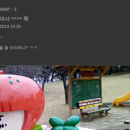
MENT :
2
사 *^^* 쪽
03/19 22:20
~
들 좀 모이려나? ㅋㅋ