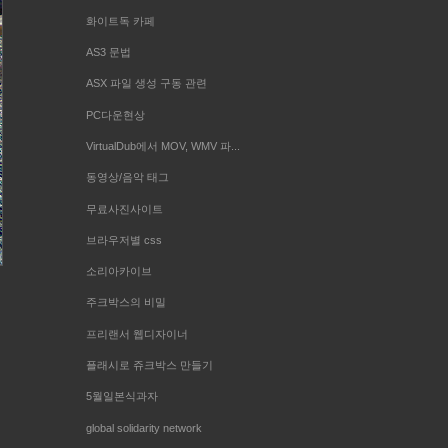
화이트독 카페
AS3 문법
ASX 파일 생성 구동 관련
PC다운현상
VirtualDub에서 MOV, WMV 파...
동영상/음악 태그
무료사진사이트
브라우저별 css
소리아카이브
주크박스의 비밀
프리랜서 웹디자이너
플래시로 쥬크박스 만들기
5월일본식과자
global solidarity network