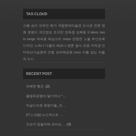
TAG CLOUD
스팸
승리
도메인
화가
국립현대미술관
도서관 전쟁
영
화
호랑이
개인정보
조각전
반독점
성북동
It takes two
to tango
파피용
워낭소리
stops
전영찬
노을
부산보육
디자인
스캐너 다클리
베르너 팬톤
음식
조명
저작권
인
터넷선거실명제
인형
보라매공원
ones
이름 없는 자들
의 도시
RECENT POST
유쾌한 빵군.
(2)
올림픽공원의 딸기여사 *....
익살스러운 호랑이들_인....
[IT스크랩] 뉴스캐스트 ....
모순이 없을까봐 조바심 ....
(3)