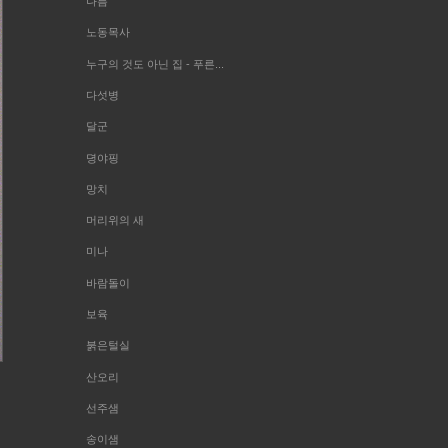
나름
노동목사
누구의 것도 아닌 집 - 푸른...
다섯병
달군
뎡야핑
망치
머리위의 새
미나
바람돌이
보육
붉은털실
산오리
선주샘
송이샘