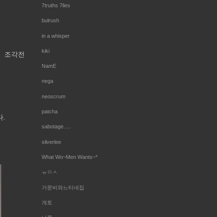
7truths 7lies
bulrush
in a whisper
kiki
조각전
NamE
nega
neoscrum
patcha
.
sabotage.....
silverlee
What Wo~Men Wants~*
ㅠㅁㅅ
가문비와느티네집
개토