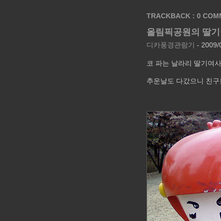
TRACKBACK : 0
COM
올림픽공원의 딸기여
디카풍경관람기
- 2009/
코 파는 날라리 딸기여사
추운날도 다갔으니 친구