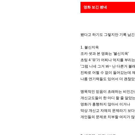
영화 보긴 봤네
봤다고 하기도 그렇지만 기록 남긴
1. 불신지옥
조카 셋과 본 영화는 '불신지옥'
초팅 4 '유'가 어찌나 억지를 부리
'그럼 니네 그거 봐~ 난 다른거 
진짜로 어쩔 수 없이 들어갔는데 
나름 연기력들도 있어서 더 괜찮았던
맹목적인 믿음이 초래하는 비인
개신교도들이 한 마디 할 줄 알았는
영화가 흥행하지 않아서 이거나
막상 개신교 자체의 문제라기 보
개인들의 문제로 치부할 여지가 많아