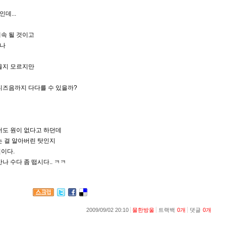
데...
계속 될 것이고
거나
 올지 모르지만
어디즈음까지 다다를 수 있을까?
죽어도 원이 없다고 하던데
는 걸 알아버린 탓인지
편이다.
나 수다 좀 떱시다.. ㅋㅋ
2009/09/02 20:10
물한방울
트랙백
0
개
댓글
0
개