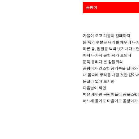
곰팡이
가을이 오고 겨울이 갈때까지
몸 속의 수분은 대기를 채우러 나
마른 몸, 껍질을 벅벅 벗겨내다보
빠져 나가지 못한 피가 보인다
문득 올려다 본 창틀위의
곰팡이가 건조한 공기속을 날아와
내 몸속에 뿌리를 내릴 것만 같아
문질러 없애 보지만
다음날이 되면
벽은 새까만 곰팡이들이 공포스럽
어느새 몸에도 마음에도 곰팡이가