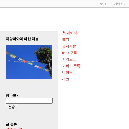
로그인
가입하기
첫 페이지
히말라야의 파란 하늘
표지
공지사항
태그 구름
지역로그
키워드 목록
방명록
라인
찾아보기
글 분류
전체
(179)