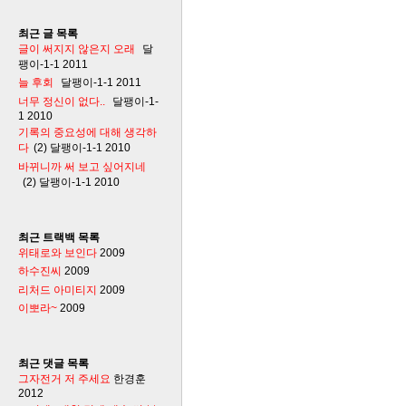
최근 글 목록
글이 써지지 않은지 오래
달
팽이-1-1
2011
늘 후회
달팽이-1-1
2011
너무 정신이 없다..
달팽이-1-
1
2010
기록의 중요성에 대해 생각하
다
(2)
달팽이-1-1
2010
바뀌니까 써 보고 싶어지네
(2)
달팽이-1-1
2010
최근 트랙백 목록
위태로와 보인다
2009
하수진씨
2009
리처드 아미티지
2009
이뽀라~
2009
최근 댓글 목록
그자전거 저 주세요
한경훈
2012