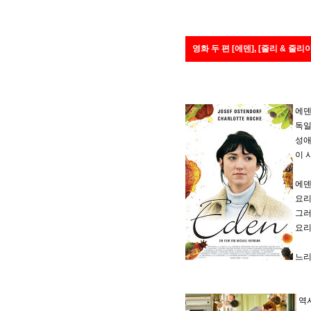
영화 두 편 [에덴], [줄리 & 줄리
에
독일
성애의
이 
에덴
요리
그러
요리
느리
역시