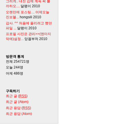
그러게.. 내친 김에 계속 써 볼
까하오....
달팽이
2010
오랜만에 포스팅.... 어제오늘
진보블...
hongsili
2010
감사. ^^ 처음에 올리려고 했던
파일 ...
달팽이
2010
프로필 사진은 관리>>(맨마지
막에)설정...
앙겔부처
2010
방문객 통계
전체
254721
명
오늘
244
명
어제
486
명
구독하기
최근 글 (
RSS
)
최근 글 (Atom)
최근 응답 (
RSS
)
최근 응답 (Atom)