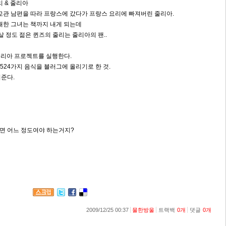
 & 줄리아
관 남편을 따라 프랑스에 갔다가 프랑스 요리에 빠져버린 줄리아.
한 그녀는 책까지 내게 되는데
살 정도 젊은 퀸즈의 줄리는 줄리아의 팬..
줄리아 프로젝트를 실행한다.
524가지 음식을 블러그에 올리기로 한 것.
준다.
면 어느 정도여야 하는거지?
2009/12/25 00:37
물한방울
트랙백
0
개
댓글
0
개