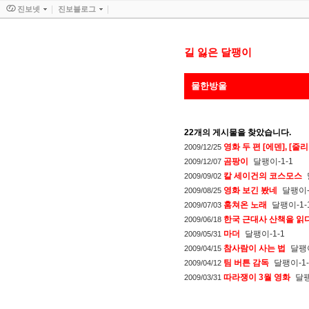
진보넷
진보블로그
길 잃은 달팽이
물한방울
22
개의 게시물을 찾았습니다.
영화 두 편 [에덴], [줄
2009/12/25
곰팡이
달팽이-1-1
2009/12/07
칼 세이건의 코스모스
2009/09/02
영화 보긴 봤네
달팽이-
2009/08/25
훔쳐온 노래
달팽이-1-
2009/07/03
한국 근대사 산책을 읽
2009/06/18
마더
달팽이-1-1
2009/05/31
참사람이 사는 법
달팽이
2009/04/15
팀 버튼 감독
달팽이-1-
2009/04/12
따라쟁이 3월 영화
달팽
2009/03/31