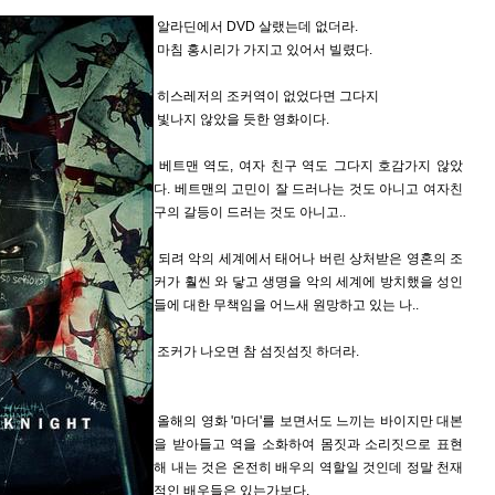
알라딘에서 DVD 살랬는데 없더라.
마침 홍시리가 가지고 있어서 빌렸다.
히스레저의 조커역이 없었다면 그다지
빛나지 않았을 듯한 영화이다.
베트맨 역도, 여자 친구 역도 그다지 호감가지 않았
다. 베트맨의 고민이 잘 드러나는 것도 아니고 여자친
구의 갈등이 드러는 것도 아니고..
되려 악의 세계에서 태어나 버린 상처받은 영혼의 조
커가 훨씬 와 닿고 생명을 악의 세계에 방치했을 성인
들에 대한 무책임을 어느새 원망하고 있는 나..
조커가 나오면 참 섬짓섬짓 하더라.
올해의 영화 '마더'를 보면서도 느끼는 바이지만 대본
을 받아들고 역을 소화하여 몸짓과 소리짓으로 표현
해 내는 것은 온전히 배우의 역할일 것인데 정말 천재
적인 배우들은 있는가보다.