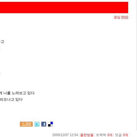
응답
RSS
가고
면
서
게 나를 노려보고 있다
 피오나고 있다
2009/12/07 12:54
물한방울
트랙백
0
개
댓글
0
개