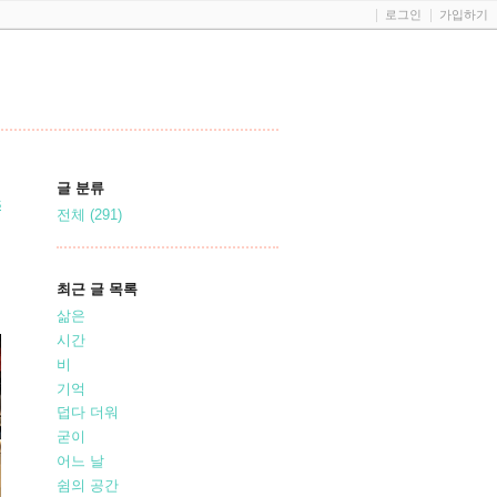
로그인
가입하기
글 분류
S
전체
(291)
최근 글 목록
삶은
시간
비
기억
덥다 더워
굳이
어느 날
쉼의 공간