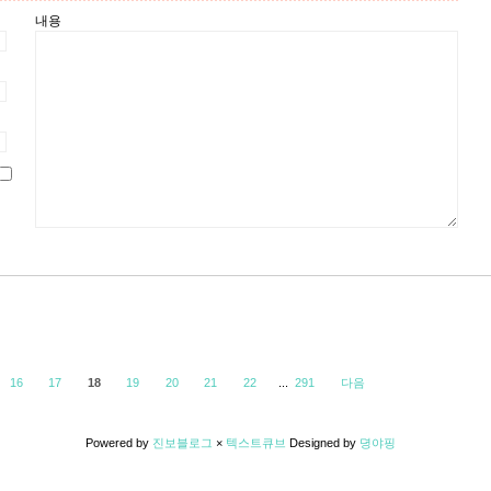
내용
16
17
18
19
20
21
22
...
291
다음
Powered by
진보블로그
×
텍스트큐브
Designed by
뎡야핑