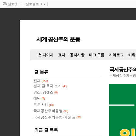
진보넷
진보블로그
세계 공산주의 운동
첫 페이지
표지
공지사항
태그 구름
지역로그
키워
국제공산주의
글 분류
국제공산주의동맹
전체
(153)
전체 글 목차 보기
(43)
맑스, 엥겔스
(0)
레닌
(7)
트로츠키
(18)
국제공산주의동맹
(99)
국제공산주의동맹-예전 글
(26)
최근 글 목록