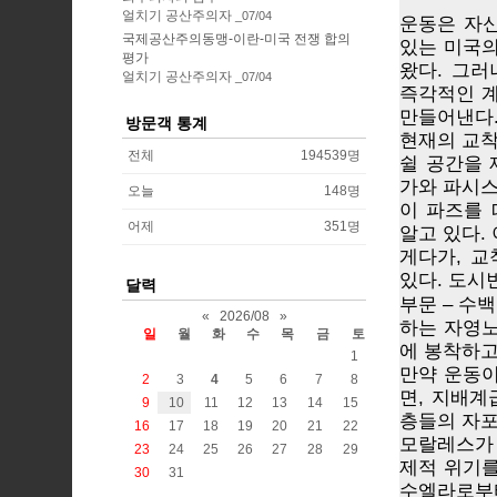
얼치기 공산주의자
07/04
운동은 자신
국제공산주의동맹-이란-미국 전쟁 합의
있는 미국
평가
왔다. 그
얼치기 공산주의자
07/04
즉각적인 
만들어낸다
방문객 통계
현재의 교착
전체
194539
명
쉴 공간을 
가와 파시스
오늘
148
명
이 파즈를
어제
351
명
알고 있다.
게다가, 
있다. 도시
달력
부문 – 수
«
2026/08
»
하는 자영노
일
월
화
수
목
금
토
에 봉착하고
1
만약 운동
2
3
4
5
6
7
8
면, 지배계
9
10
11
12
13
14
15
층들의 자포
16
17
18
19
20
21
22
모랄레스가
23
24
25
26
27
28
29
제적 위기를
30
31
수엘라로부