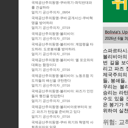
국제공산주의동맹-쿠바위기-좌익반대파
를 건설하라
얼치기 공산주의자
08/04
국제공산주의동맹-쿠바:공개서신-쿠바혁
명을 방어하라
얼치기 공산주의자
07/19
Bolivia’s U
국제공산주의동맹-볼리비아:
2026년 6월 
얼치기 공산주의자
07/16
국제공산주의동맹-볼리비아: 계엄령을 타
도하라. 도로봉쇄를 방어하라.
스파르타시
얼치기 공산주의자
07/16
볼리비아의 
국제공산주의동맹-볼리비아: 엘 포요와의
번 길을 보
대화는 함정이다
리고 파즈 
얼치기 공산주의자
07/16
제국주의의
국제공산주의동맹-볼리비아: 노동조합 지
들, 봉쇄들
도자들의 배신을 규탄한다
얼치기 공산주의자
07/16
우리는 볼
국제공산주의동맹-볼리비아: 파즈가 인민
승리는 라틴
들의 행진을 탄압한다
수도 있을 
얼치기 공산주의자
07/16
은 봉기가 
국제공산주의동맹-볼리비아로부터의 보
위하여 실천
고: 파즈가 탄압을 준비하고 있다
얼치기 공산주의자
07/16
위험: 교
국제공산주의동맹-쿠바 위기와 혁명적 사
회주의자의 임무