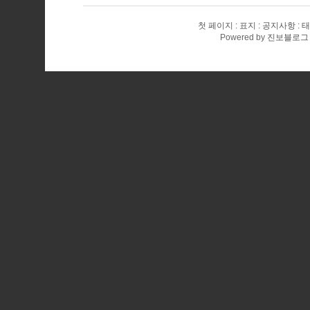
첫 페이지
표지
공지사항
태
Powered by
진보블로그