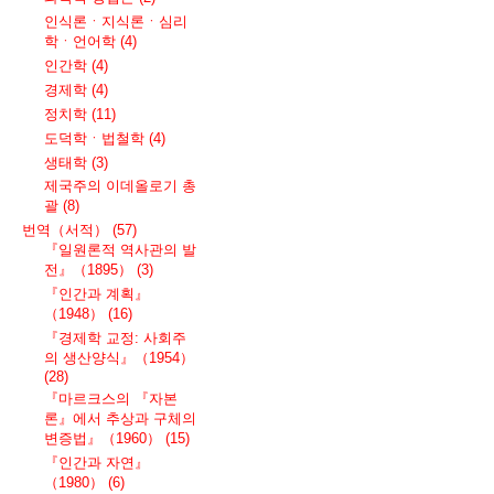
인식론ㆍ지식론ㆍ심리
학ㆍ언어학
(4)
인간학
(4)
경제학
(4)
정치학
(11)
도덕학ㆍ법철학
(4)
생태학
(3)
제국주의 이데올로기 총
괄
(8)
번역（서적）
(57)
『일원론적 역사관의 발
전』（1895）
(3)
『인간과 계획』
（1948）
(16)
『경제학 교정: 사회주
의 생산양식』（1954）
(28)
『마르크스의 『자본
론』에서 추상과 구체의
변증법』（1960）
(15)
『인간과 자연』
（1980）
(6)