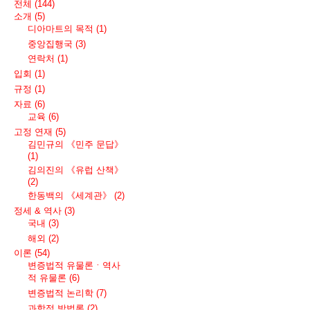
전체
(144)
소개
(5)
디아마트의 목적
(1)
중앙집행국
(3)
연락처
(1)
입회
(1)
규정
(1)
자료
(6)
교육
(6)
고정 연재
(5)
김민규의 《민주 문답》
(1)
김의진의 《유럽 산책》
(2)
한동백의 《세계관》
(2)
정세 & 역사
(3)
국내
(3)
해외
(2)
이론
(54)
변증법적 유물론ㆍ역사
적 유물론
(6)
변증법적 논리학
(7)
과학적 방법론
(2)