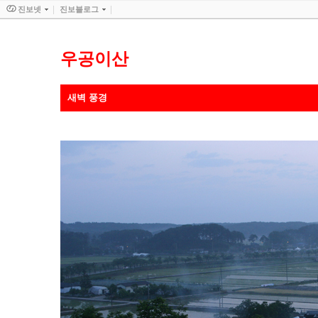
진보넷
진보블로그
우공이산
새벽 풍경