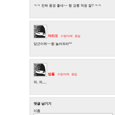
ㅋㅋ 진짜 풍경 좋네~~ 형 강릉 적응 잘? ㅋㅋ
마리오
수정/삭제
응답
당근이쥐~~함 놀러와라^^
밥풀
수정/삭제
응답
와, 와,,,,
댓글 남기기
이름