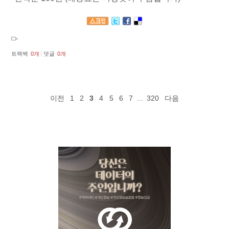
트랙백
0
개
댓글
0
개
이전
1
2
3
4
5
6
7
...
320
다음