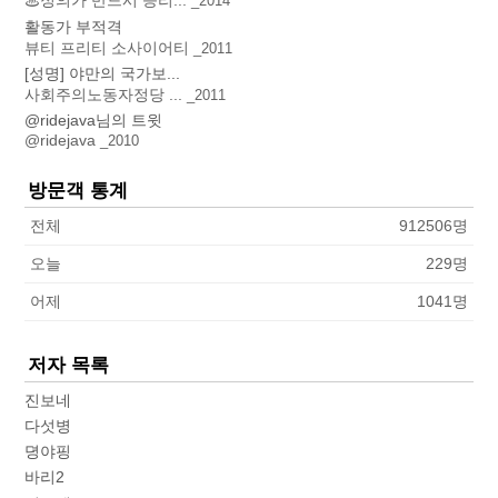
♨정의가 반드시 승리...
2014
활동가 부적격
뷰티 프리티 소사이어티
2011
[성명] 야만의 국가보...
사회주의노동자정당 ...
2011
@ridejava님의 트윗
@ridejava
2010
방문객 통계
전체
912506
명
오늘
229
명
어제
1041
명
저자 목록
진보네
다섯병
뎡야핑
바리2