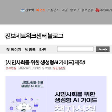
진보넷
따오기
소셜펀치
메일
블로그
정보운동
후원하기
진보네트워크센터 블로그
첫 페이지
방명록
라인
[시민사회를 위한 생성형AI 가이드] 제작!
분류없음
2025/12/19 11:12
진보넷!
응답
RSS