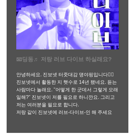
📧딩동♬ 저랑 러브 다이브 하실래요?
안녕하세요. 진보넷 터줏대감 뎡야핑입니다🧞‍♀️
진보넷에서 활동한 지 햇수로 14년 됐네요. 듣는
사람마다 놀래요. "어떻게 한 군데서 그렇게 오래
일해?" 진보넷이 저를 필요로 하니깐요. 그리고
저는 여러분을 필요로 합니다.
저랑 같이 진보넷에 러브-다이브-인 해 주세요