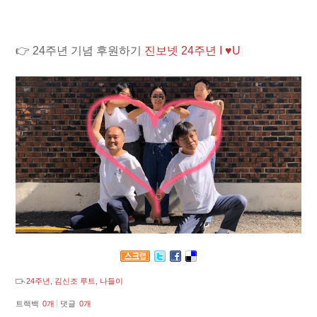
👉 24주년 기념 후원하기
진보넷 24주년 I ♥U
24주년
,
김신조 루트
,
나들이
트랙백
0
개
댓글
0
개