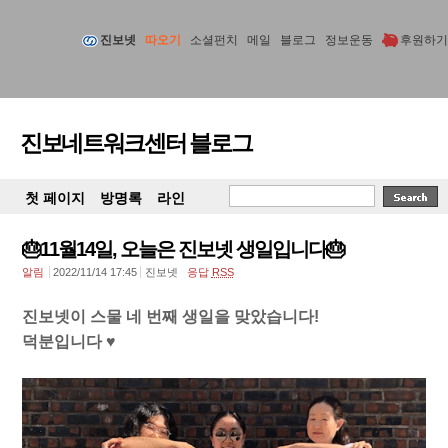
진보넷
따오기
소셜펀치
메일
블로그
정보운동
후원하기
진보네트워크센터 블로그
첫 페이지
방명록
라인
🎂11월14일, 오늘은 진보넷 생일입니다🎂
알림
2022/11/14 17:45
진보넷
응답
RSS
진보넷이 스물 네 번째 생일을 맞았습니다!
덕분입니다 ♥