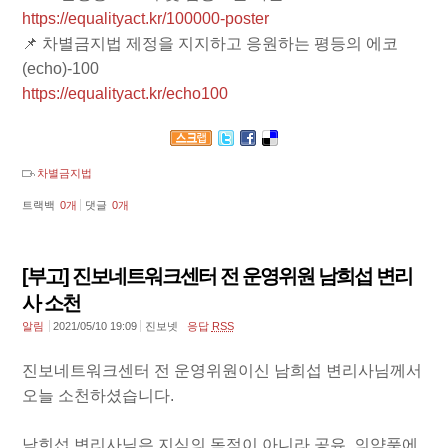
https://equalityact.kr/100000-poster
📌 차별금지법 제정을 지지하고 응원하는 평등의 에코
(echo)-100
https://equalityact.kr/echo100
차별금지법
트랙백
0
개
댓글
0
개
[부고] 진보네트워크센터 전 운영위원 남희섭 변리
사 소천
알림
2021/05/10 19:09
진보넷
응답
RSS
진보네트워크센터 전 운영위원이신 남희섭 변리사님께서
오늘 소천하셨습니다.
남희섭 변리사님은 지식의 독점이 아니라 공유, 의약품에