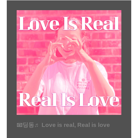
📧딩동♬ Love is real, Real is love