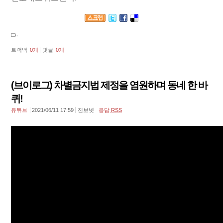
트랙백
0
개
댓글
0
개
(브이로그) 차별금지법 제정을 염원하며 동네 한 바
퀴!
유튜브
2021/06/11 17:59
진보넷
응답
RSS