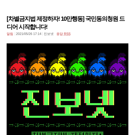
[차별금지법 제정하자! 10만행동] 국민동의청원 드
디어 시작합니다!
알림
2021/05/26 17:14
진보넷
응답
RSS