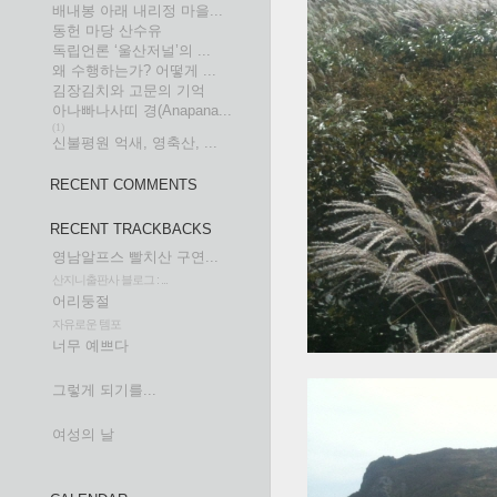
배내봉 아래 내리정 마을...
동헌 마당 산수유
독립언론 ‘울산저널’의 ...
왜 수행하는가? 어떻게 ...
김장김치와 고문의 기억
아나빠나사띠 경(Anapana...
(1)
신불평원 억새, 영축산, ...
RECENT COMMENTS
RECENT TRACKBACKS
영남알프스 빨치산 구연...
산지니출판사 블로그 : ...
어리둥절
자유로운 템포
너무 예쁘다
그렇게 되기를...
여성의 날