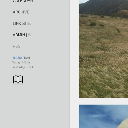
CALENDAR
ARCHIVE
LINK SITE
ADMIN
|
W
RSS
462581
Total
Today
341
hit
Yesterday
334
hit