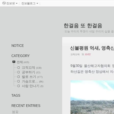
진보넷
진보블로그
한걸음 또 한걸음
오늘 우리의 투쟁이 내일 우리의 삶을 
NOTICE
신불평원 억새, 영축산
11.
10/02
끄적끄적
CATEGORY
전체
(419)
9월30일 울산해고자협의회 
끄적끄적
(138)
하산길은 영축산 정상에서 지
공부하기
(12)
발로 쓰기
(177)
가슴으로...
(86)
사람 만나기
(9)
TAGS
RECENT ENTRIES
봄꽃