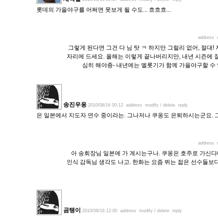
롯데의 가을야구를 어쩌면 못보게 될 수도... 흐흐흐...
address
그렇게 된다면 그건 다 님 탓 ㅋ 하지만 그럴리 없어, 절대!
자리에 드세요. 올해는 이렇게 끝나버리지만, 내년 시즌에 
심히 해야죵- 내년에는 엘롯기가 함께 가을야구할 수
송진우옹
2010/08/16 00:12
address
modify / delete
reply
은 일본에서 지도자 연수 중이라는. 그나저나 쿠옹도 은퇴하시는군요. 
address
아 송회장님 일본에 가 계시는구나. 쿠옹은 호주로 가신
인식 감독님 생각도 나고. 한화는 요즘 뛰는 젊은 선수들보
곰탱이
2010/08/16 12:00
address
modify / delete
reply