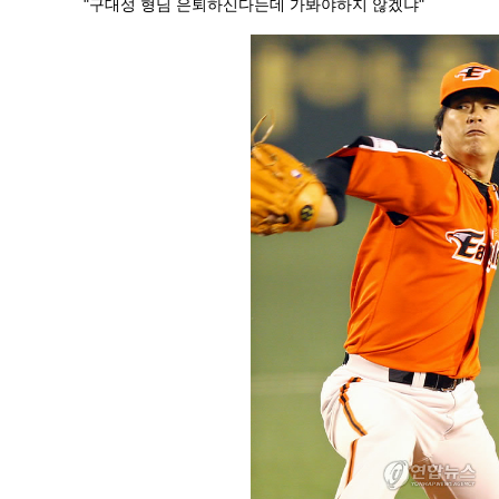
"구대성 형님 은퇴하신다는데 가봐야하지 않겠냐"