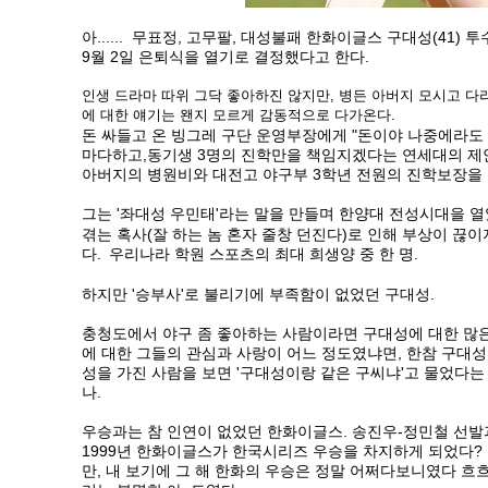
아...... 무표정, 고무팔, 대성불패 한화이글스 구대성(41)
9월 2일 은퇴식을 열기로 결정했다고 한다.
인생 드라마 따위 그닥 좋아하진 않지만, 병든 아버지 모시고 다
에 대한 얘기는 왠지 모르게 감동적으로 다가온다.
돈 싸들고 온 빙그레 구단 운영부장에게 "돈이야 나중에라도 
마다하고,
동기생 3명의 진학만을 책임지겠다는 연세대의 제안
아버지의 병원비와 대전고 야구부 3학년 전원의 진학보장을
그는 '좌대성 우민태'라는 말을 만들며 한양대 전성시대을 열
겪는 혹사(잘 하는 놈 혼자 줄창 던진다)로 인해 부상이 끊이
다.
우리나라 학원 스포츠의 최대 희생양 중 한 명.
하지만 '승부사'로 불리기에 부족함이 없었던 구대성.
충청도에서 야구 좀 좋아하는 사람이라면 구대성에 대한 많은
에 대한 그들의 관심과 사랑이 어느 정도였냐면, 한참 구대성
성을 가진 사람을 보면 '구대성이랑 같은 구씨냐'고 물었다는
나.
우승과는 참 인연이 없었던 한화이글스.
송진우-정민철 선발
1999년 한화이글스가 한국시리즈 우승을 차지하게 되었다?
만, 내 보기에 그 해 한화의 우승은 정말 어쩌다보니였다 