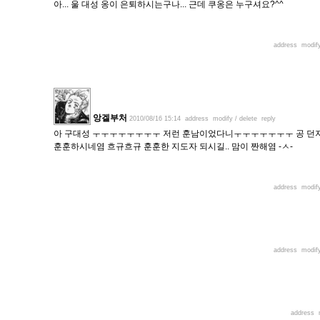
아... 울 대성 옹이 은퇴하시는구나... 근데 쿠옹은 누구셔요?^^
address
modify
앙겔부처
2010/08/16 15:14
address
modify / delete
reply
아 구대성 ㅜㅜㅜㅜㅜㅜㅜㅜ 저런 훈남이었다니ㅜㅜㅜㅜㅜㅜㅜ 공 던지는 
훈훈하시네염 흐규흐규 훈훈한 지도자 되시길.. 맘이 짠해염 -ㅅ-
address
modify
address
modify
address