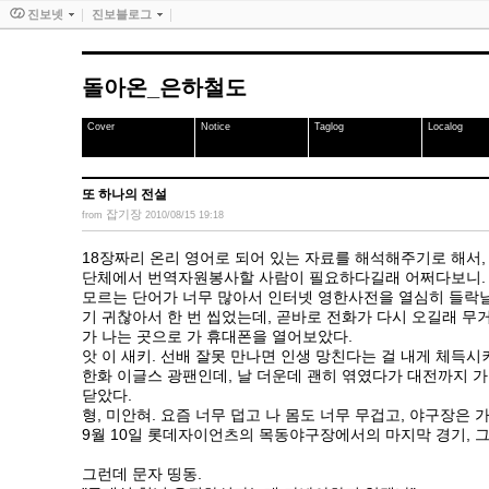
진보넷
진보블로그
돌아온_은하철도
Cover
Notice
Taglog
Localog
또 하나의 전설
잡기장
from
2010/08/15 19:18
18장짜리 온리 영어로 되어 있는 자료를 해석해주기로 해서,
단체에서 번역자원봉사할 사람이 필요하다길래 어쩌다보니.
모르는 단어가 너무 많아서 인터넷 영한사전을 열심히 들락날
기 귀찮아서 한 번 씹었는데, 곧바로 전화가 다시 오길래 무
가 나는 곳으로 가 휴대폰을 열어보았다.
앗 이 새키. 선배 잘못 만나면 인생 망친다는 걸 내게 체득시
한화 이글스 광팬인데,
날 더운데 괜히 엮였다가 대전까지 
닫았다.
형, 미안혀. 요즘 너무 덥고 나 몸도 너무 무겁고, 야구장은 
9월 10일 롯데자이언츠의 목동야구장에서의 마지막 경기, 그
그런데 문자 띵동.