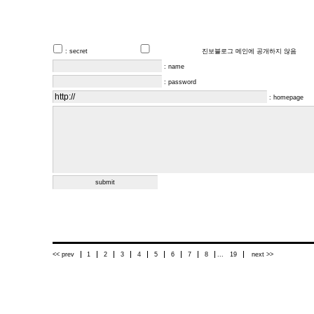
: secret
진보블로그 메인에 공개하지 않음
: name
: password
: homepage
<< prev
1
2
3
4
5
6
7
8
...
19
next >>