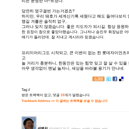
리는 분명한 아~트였다.
당연히 영구결번 가는거겠죠?
하지만, 우리 돼호가 세계신기록 세웠다고 해도 들여다보지 
챙길 겨를은 솔직히 없구,
그러나 잊지 않겠습니다. 좋은 지도자가 되시길. 항상 응원
한 표정이 참으로 좋았더랬습니다.
그나저나 송진우 회장님은 어
얘기가 들리던데. 잘 지내고 계시리라 믿겠습니다.
프리미어리그도 시작되고, 큰 이변이 없는 한 롯데자이언츠의
고
놀 거리가 충분하니, 한동안은 있는 힘껏 잊고 잘 살 수 있을 
아무 생각없이 맨날 놀자니,
세상을 바라볼 용기가 안나네.
Tag //
받은 트랙백이 없고
,
댓글
10
개가 달렸습니다.
Trackback Address >> 이 글에는 트랙백을 보낼 수 없습니다
새벽길
2010/08/15 20:27
address
modify / delete
reply