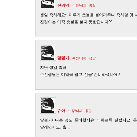
진경맘
수정/삭제
응답
생일 축하해요~ 미루가 촛불을 불어꺼주니 축하할 맛 
진경이는 아직 촛불을 불지 못한답니다^^
말걸기
수정/삭제
응답
지난 생일 축하.
주선생님은 미역국 말고 '선물' 준비하셨나요?
슈아
수정/삭제
응답
말걸기/ 다른 것도 준비했시유~~ 화르륵 질렀지요. 
달래면서요. 흨...