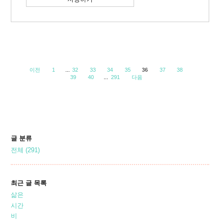
이전
1
...
32
33
34
35
36
37
38
39
40
...
291
다음
글 분류
전체
(291)
최근 글 목록
삶은
시간
비