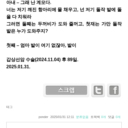
아내 – 그래 난 계모다.
너는 저기 깨진 항아리에 물 채우고, 넌 저기 돌작 밭에 돌
을 다 치워라
그러면 둘째는 두꺼비가 도와 줄꺼고, 첫재는 가만 돌작
밭은 누가 도와주지?
첫째 – 엄마 밭이 여기 없잖아, 밭이
갑상선암 수술(2024.11.04) 후 89일.
2025.01.31.
태그
ponder
2025/01/31 12:11
분류없음
트랙백
0
개
댓글
0
개