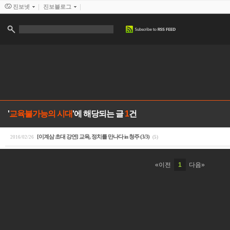
진보넷
진보블로그
'
교육불가능의 시대
'에 해당되는 글
1
건
[이계삼 초대 강연] 교육, 정치를 만나다 in 청주 (3/3)
2016/02/26
(5)
«이전
1
다음»