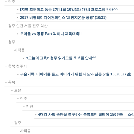
청주
[지역 꼬뮌학교 동동 2기] 1월 10일(토) 개강! 프로그램 안내^^
2017 비영리미디어컨퍼런스 '체인지온@ 공룡' (10/31)
청주 인천 서울 전주 익산
오마을 vs 공룡 Part 3. 미니 체육대회!!
청주
사직동
<오늘의 교육> 청주 읽기모임, 5~6월 안내^^
충북 청주시
구술기록, 이야기를 듣고 이어가기 위한 태도와 질문 (7월 13, 20, 27일)
충북
보은
청주
진천
4대강 사업 중단을 촉구하는 충북도민 릴레이 150만배 _ 소식지
청주
사직동