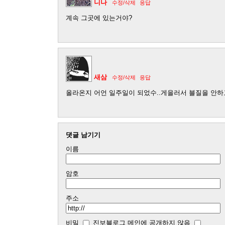
니나
수정/삭제
응답
계속 그곳에 있는거야?
새삼
수정/삭제
응답
올라온지 어언 일주일이 되었수..게을러서 블질을 안하고
댓글 남기기
이름
암호
주소
비밀
진보블로그 메인에 공개하지 않음