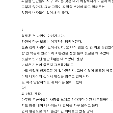
찌질한 인간들이 자꾸 꼬이는 것은 내가 찌질해서가 아닐까 하
그렇지 않단다, 그냥 그들이 찌질할 뿐이야 라고 말해주는
멋쟁이 녀자들이 있어서 참 좋다.
#
외로운 건 나만이 아닌가보다.
간만에 만난 또또는 어지간히 앙앙거린다.
요즘 집에 사람이 없어서인지, 요 녀석 밥도 잘 안 먹고 끊임없
밥 안 먹는게 안쓰러워 30분간을 정성 들여 빗질을 해 주었다.
빗질로 빗어낸 털만 1kg는 돼 보였다. 젠장.
녀석은 기분이 좋은지 그르릉거리고
나도 이렇게 한가로운 게 얼마만인지, 그냥 이렇게 또또랑 여유
이제 나가야지 싶어서 빗질을 멈추고 일어서자
요 녀석 앙칼지게도 내 다리는 물어버렸다.
악!
피 난다. 젠장.
아무리 곤냥이들이 사람을 노예로 안다지만 이건 너무해하며 나
지도 화를 내며 나가려는 내 발목을 자꾸 물려고 든다.
먼저 현관으로 가서 손잡이만 쳐다보고 있질 않나...