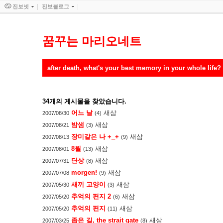
진보넷
진보블로그
꿈꾸는 마리오네트
after death, what's your best memory in your whole life?
34
개의 게시물을 찾았습니다.
어느 날
새삼
2007/08/30
(4)
밤샘
새삼
2007/08/21
(3)
장미같은 나 +_+
새삼
2007/08/13
(9)
8월
새삼
2007/08/01
(13)
단상
새삼
2007/07/31
(8)
morgen!
새삼
2007/07/08
(9)
새끼 고양이
새삼
2007/05/30
(3)
추억의 편지 2
새삼
2007/05/20
(6)
추억의 편지
새삼
2007/05/20
(11)
좁은 길, the strait gate
새삼
2007/03/25
(8)