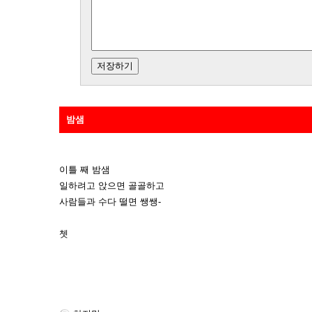
밤샘
이틀 째 밤샘
일하려고 앉으면 골골하고
사람들과 수다 떨면 쌩쌩-
쳇