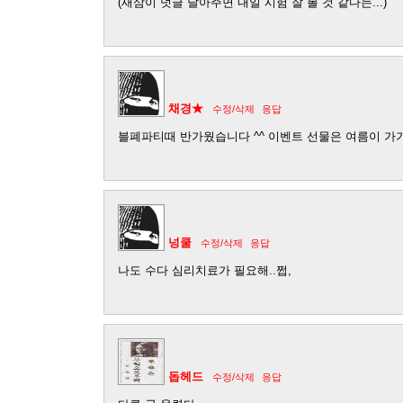
(새삼이 덧글 달아주면 내일 시험 잘 볼 것 같다는...)
채경★
수정/삭제
응답
블폐파티때 반가웠습니다 ^^ 이벤트 선물은 여름이 가
넝쿨
수정/삭제
응답
나도 수다 심리치료가 필요해..쩝,
돕헤드
수정/삭제
응답