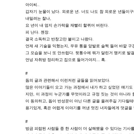
아이씨..
갑자기 눈물이 났다. 외로운 년. 너도 나도 참 외로운 년들이구
내밀려는 찰나,
요 년이 내 엄지 손가락을 재빨리 할퀴어 버린다.
피 난다. 젠장.
결국 소독하고 반창고만 붙이고 나왔다.
언제 새 기술을 익혔는지, 우유 통을 앞발로 슬쩍 들어 바깥 구
그 모습을 보니 또 안쓰럽다. 뒷통수에 뭐가 달린거 맹키로 발
언넝 자취방 정리하고 집으로 들어가야지... 흑.
#
돕의 글과 관련해서 이런저런 글들을 읽어보았다.
많은 이야기들이 오고 가는 과정에서 내가 하고 싶었던 얘기도 
지만, 이 과정이 누군가를 무엇이라고 규정 짓는 것이 아니라
이 동의하고, 돕이 반성문이 아닌 다른 글을 올려주길 기다릴테
용기있게, 혹은 어렵게 이야기를 꺼낸 멋진 녀자들에게 덧글을 달
#
방금 피랍된 사람들 중 한 사람이 더 살해됐을 수 있다는 기사를