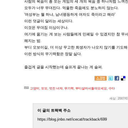
사람의 목숨이 총 쏘는 게임의 세 개의 목숨 중 하나처럼 느껴진
모두가 너무 무뎌진다. 억울한 죽음에도 분노하지 않는다.
'여성부는 뭘 하냐, 남녀평등하게 여자도 죽이라고 해라'
이런 덧글이 달리는 세상이다.
이것은 무뎌짐 이상이구나.
여기에 옮기는 게 보는 사람들에게 민폐일 수 있겠지만 참 무
해지는 밤.
부디 오보이길, 더 이상 무고한 희생자가 나오지 않기를 기도해
이런 방식의 무기력함은 정말 싫다.
즐겁게 글을 시작했는데 슬프게 끝나는 게 슬퍼.
고양이
,
또또
,
멋진 녀자
,
무기력
,
부디살아서돌아오세요
,
수다
새삼
2007/0
이 글의 트랙백 주소
https://blog.jinbo.net/icecat/trackback/699