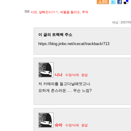
사진
,
살빠진시기ㅋ
,
세월을 돌리도
,
추억
새삼
2007/0
이 글의 트랙백 주소
https://blog.jinbo.net/icecat/trackback/713
니나
수정/삭제
응답
저 카메라를 들고다닐때엿고나.
묘하게 촌스러운..... 무슨 느낌?
슈아
수정/삭제
응답