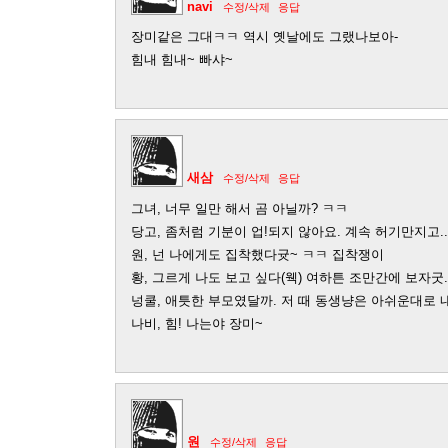
navi
수정/삭제
응답
장미같은 그대ㅋㅋ 역시 옛날에도 그랬나보아-
힘내 힘내~ 빠샤~
새삼
수정/삭제
응답
그녀, 너무 일만 해서 곰 아닐까? ㅋㅋ
당고, 좀처럼 기분이 업!되지 않아요. 계속 허기만지고.
원, 넌 나에게도 집착했다귯~ ㅋㅋ 집착쟁이
황, 그르게 나도 보고 싶다(웩) 여하튼 조만간에 보자굿
넝쿨, 애틋한 부모였달까. 저 때 동생냥은 아쉬운대로 
나비, 힘! 나는야 장미~
원
수정/삭제
응답