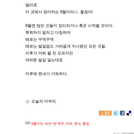
멀리로.
이 곳에서 맞이하는 8월이라니. 좋잖아!
8월엔 많은 것들이 정리되거나 혹은 시작될 것이다.
후회하지 말자고 다짐하며
때로는 꾸역꾸역
때로는 발걸음도 가벼웁게 지나왔던 모든 것들.
이후가 어찌 될 진 모르지만
여하튼 발길 닿는대로.
마루에 짠내가 가득하다.
오늘의 마무리
8월이닷
,
씨언~한 맥주
,
여유
,
짠내
,
통영
새삼
2007/08