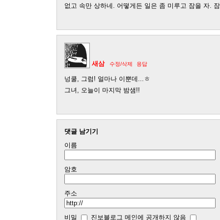
없고 속만 상하네. 어떻게든 일은 좀 미루고 잠을 자. 잠
새삼
수정/삭제
응답
넝쿨, 그럼! 얼마나 이뿐데...ㅎ
그녀, 오늘이 마지막 밤샘!!
댓글 남기기
이름
암호
주소
비밀
진보블로그 메인에 공개하지 않음