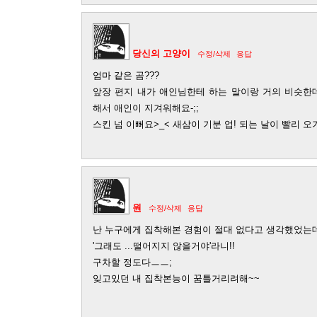
당신의 고양이
수정/삭제
응답
엄마 같은 곰???
앞장 편지 내가 애인님한테 하는 말이랑 거의 비슷한데;;
해서 애인이 지겨워해요-;;
스킨 넘 이뻐요>_< 새삼이 기분 업! 되는 날이 빨리 오
원
수정/삭제
응답
난 누구에게 집착해본 경험이 절대 없다고 생각했었는
'그래도 ...떨어지지 않을거야'라니!!
구차할 정도다ㅡㅡ;
잊고있던 내 집착본능이 꿈틀거리려해~~