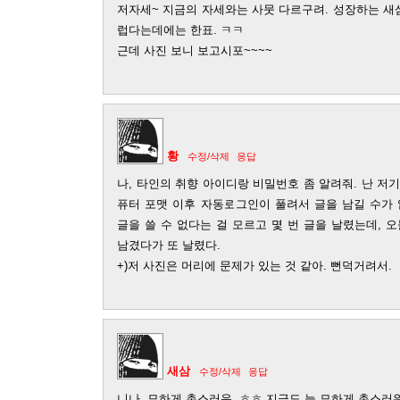
저자세~ 지금의 자세와는 사뭇 다르구려. 성장하는 새삼
럽다는데에는 한표. ㅋㅋ
근데 사진 보니 보고시포~~~~
황
수정/삭제
응답
나, 타인의 취향 아이디랑 비밀번호 좀 알려줘. 난 저
퓨터 포맷 이후 자동로그인이 풀려서 글을 남길 수가 
글을 쓸 수 없다는 걸 모르고 몇 번 글을 날렸는데, 
남겼다가 또 날렸다.
+)저 사진은 머리에 문제가 있는 것 같아. 뻔덕거려서.
새삼
수정/삭제
응답
니나, 묘하게 촌스러운..ㅎㅎ 지금도 늘 묘하게 촌스러워