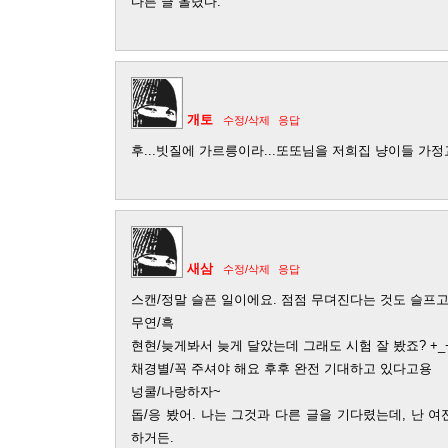
다른 글 올렸다.
개토
수정/삭제
응답
후...빗질에 가르릉이라...또또님을 저희집 냥이들 가
새삼
수정/삭제
응답
스캔/정말 슬픈 일이에요. 점점 무뎌진다는 것도 슬프고.
무연/흑
현현/늦게봐서 늦게 달았는데 그래도 시험 잘 봤죠? +_
채경별/꼭 주셔야 해요 후후 완전 기대하고 있다고용
넝쿨/나랑하자~
돕/응 봤어. 나는 그것과 다른 글을 기다렸는데, 난 여
하거든.