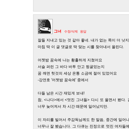
그녀
수정/삭제
응답
잘들 지내고 있는 것 같아 좋네. 내가 없는 쪽이 더 낫지
마침 딱 이 글 댓글로 딱 맞는 시를 찾아내서 올린다.
어젯밤 꿈속에 나는 황홀하게 지쳤어요
서슬 퍼런 그 바다 바투 안고 뒹굴었는지
꿈 깨면 헛것의 세상 온통 소금에 절어 있었어요
-강연호 '어젯밤 꿈속에' 중에서
다들 남은 시간 재밌게 보내!
참, <나다>에서 <멋진 그녀들> 다시 또 울면서 봤다
너무 늦어져서 차 시간 때문에 일어났지만.
이 자리를 빌어서 주감독님께도 한 말씀, 중간에 일어
너무나 잘 봤습니다. 그 다큐는 진정으로 멋진 여자들