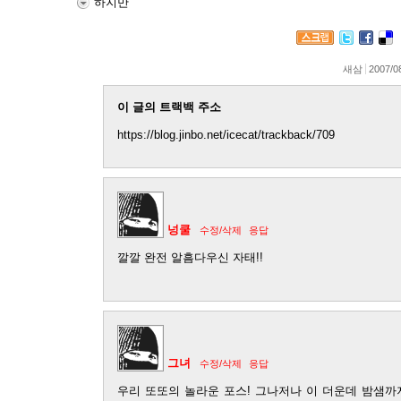
하지만
새삼
2007/0
이 글의 트랙백 주소
https://blog.jinbo.net/icecat/trackback/709
넝쿨
수정/삭제
응답
깔깔 완전 알흠다우신 자태!!
그녀
수정/삭제
응답
우리 또또의 놀라운 포스! 그나저나 이 더운데 밤샘까