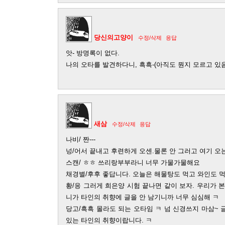
당신의고양이
수정/삭제
응답
앗- 방명록이 없다.
나의 오타를 발견하다니, 흑흑-(아직도 뭔지 모르고 있
새삼
수정/삭제
응답
나비/ 짠---
넝/어서 끝내고 후련하게 오센.물론 안 그러고 여기 오
스캔/ ㅎㅎ 쓰리랑부부라니 너무 가물가물해요
채경별/후후 좋답니다. 오늘은 해물탕도 먹고 와인도 먹고
황/응 그러게 희은양 시험 끝나면 같이 보자. 우리가 
니가 타인의 취향에 글을 안 남기니까 너무 심심해 ㅋ
당고/흑흑 몰라도 되는 오타임 ㅋ 넘 신경쓰지 마삼~
있는 타인의 취향이랍니다. ㅋ