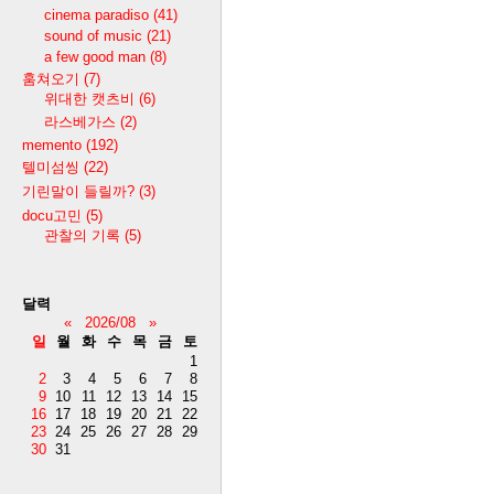
cinema paradiso
(41)
sound of music
(21)
a few good man
(8)
훔쳐오기
(7)
위대한 캣츠비
(6)
라스베가스
(2)
memento
(192)
텔미섬씽
(22)
기린말이 들릴까?
(3)
docu고민
(5)
관찰의 기록
(5)
달력
«
2026/08
»
일
월
화
수
목
금
토
1
2
3
4
5
6
7
8
9
10
11
12
13
14
15
16
17
18
19
20
21
22
23
24
25
26
27
28
29
30
31