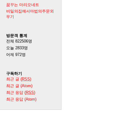
꿈꾸는 마리오네트
비밀의집에서마법의주문외
우기
방문객 통계
전체
822506
명
오늘
2833
명
어제
972
명
구독하기
최근 글 (
RSS
)
최근 글 (Atom)
최근 응답 (
RSS
)
최근 응답 (Atom)