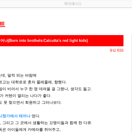
트
 into brothels:Calcutta's red light kids)
응답
RSS
데, 덜컥 되는 바람에
르고는 대학로로 혼자 쭐레쭐레, 향했다.
많이 비어서 누구 한 명 데려올 걸 그랬나, 생각도 들고.
창가 커텐이 열리는 나다가 좋다.
도 못 찾으면서 회원하고 그러나보다.
:사창가에서 태어나
였다.
 그리고 그 곳에서 생활하는 꼬맹이들과 함께 한 다큐.
감독은 아이들에게 카메라를 쥐어주고,