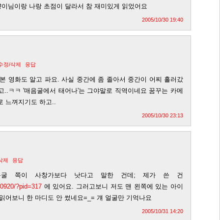
이님이랑 나랑 초점이 달라서 참 재미있게 읽었어요
2005/10/30 19:40
수정/삭제
응답
본 영화도 알고 파요. 사실 중간에 좀 졸아서 중간이 어찌 흘러갔
고..ㅋㅋ '매음굴에서 태어나'는 그야말로 직역이네요 꿈꾸는 카메
 느껴지기도 하고..
2005/10/30 23:13
삭제
응답
음굴 쪽이 사창가보다 낫다고 말한 건데; 제가 쓴 건
iji0920/?pid=317
에 있어요. 그러고보니 저도 맨 왼쪽에 있는 아이
읽어보니 한 마디도 안 썼네요=_= 걔 얼굴만 기억나요
2005/10/31 14:20