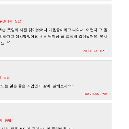
수정/삭제
응답
ls가 무슨 뜻일까 사전 찾아봤더니 매음굴이라고 나와서, 어쩐지 그 말
리하다고 생각했었어요 ㅎㅎ 덩야님 글 트랙백 걸어놨어요. 역시
. ^^
2005/10/31 15:13
제
응답
드는 일은 좋은 직업인거 같아. 잘해보자~~~
2005/11/05 22:04
제
응답
 대해 평을 쓰다가 찾아보느라 들렸네용ㅋㅋ