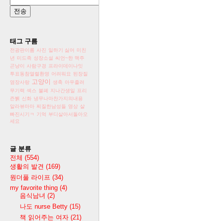
태그 구름
전광판이름
사진
일하기 싫어
미친
년
미드족
성장소설
씨언~한 맥주
곤냥이
사람구경
프라이데이나잇
투표동참열렬환영
어려워요
된장질
고양이
염장사랑
생축
아우졸려
무기력
섹스
불폐
지나간생일
프리
즌뷁
신화
냉무나마찬가지의내용
알라뷰마마
찌질한남성들
영상
살
빠진시기ㅋ
기억
부디살아서돌아오
세요
글 분류
전체
(554)
생활의 발견
(169)
원더풀 라이프
(34)
my favorite thing
(4)
음식남녀
(2)
나도 nurse Betty
(15)
책 읽어주는 여자
(21)