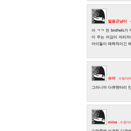
얼음곤냥이
아 ㅋㅋ 전 brothe
이 주는 어감이 아리까
아이들이 매력적이긴 해요
슈아
수정/삭
그러니까 다큐멘터리 만
mina
수정/삭
수업중에 보게된 다큐에