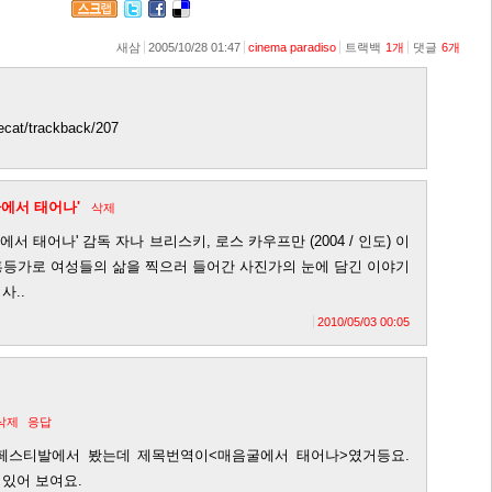
새삼
2005/10/28 01:47
cinema paradiso
트랙백
1
개
댓글
6
개
icecat/trackback/207
가에서 태어나'
삭제
에서 태어나' 감독 자나 브리스키, 로스 카우프만 (2004 / 인도) 이
등가로 여성들의 삶을 찍으러 들어간 사진가의 눈에 담긴 이야기
사..
2010/05/03 00:05
삭제
응답
페스티발에서 봤는데 제목번역이<매음굴에서 태어나>였거등요.
 있어 보여요.