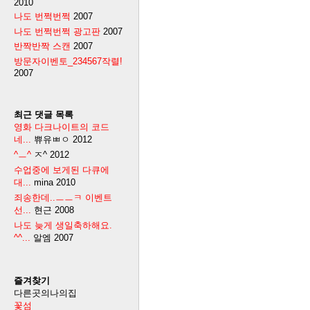
2010
나도 번쩍번쩍
2007
나도 번쩍번쩍 광고판
2007
반짝반짝 스캔
2007
방문자이벤토_234567작렬!
2007
최근 댓글 목록
영화 다크나이트의 코드
네...
쀼유ㅃㅇ
2012
^ㅡ^
ㅈ^
2012
수업중에 보게된 다큐에
대...
mina
2010
죄송한데..ㅡㅡㅋ 이벤트
선...
현근
2008
나도 늦게 생일축하해요.
^^...
알엠
2007
즐겨찾기
다른곳의나의집
꽃섬