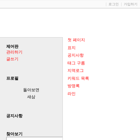
로그인
가입하기
첫 페이지
제어판
표지
관리하기
공지사항
글쓰기
태그 구름
지역로그
키워드 목록
프로필
방명록
돌아보면
라인
새삼
공지사항
찾아보기