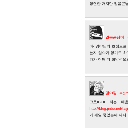
당연한 거지만 얼음곤냥
얼음곤냥이
아- 덩야님의 초점으로 
는지 알수가 없기도 하
라가 어째 더 희망적으로
뎡야핑
수정/
크읏=ㅅ= 저는 매
http://blog.jinbo.net/ta
가 제일 좋았는데 다시 