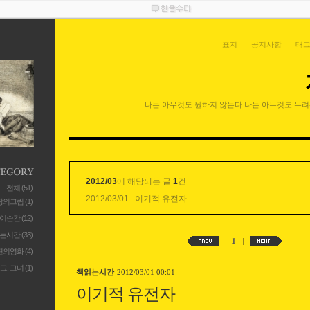
표지
공지사항
태그
나는 아무것도 원하지 않는다 나는 아무것도 두려
2012/03
에 해당되는 글
1
건
전체
(51)
2012/03/01
이기적 유전자
장의그림
(1)
이순간
(12)
는시간
(33)
1
편의영화
(4)
그, 그녀
(1)
책읽는시간
2012/03/01 00:01
이기적 유전자