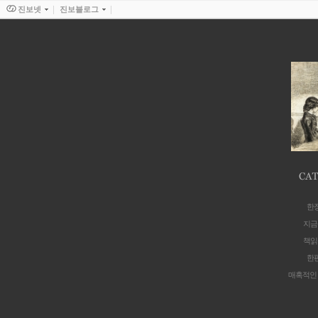
진보넷
진보블로그
한
지금
책읽
한
매혹적인 