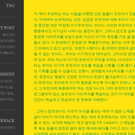
'이 책이 주장하는 바는 사람을 비롯한 모든 동물이 유전자가 만
다. 이제부터 논의하려는 것은, 성공한 유전자에 대해 우리가 기대
장 중요한 것은 '비정한 이기주의'라는 것이다. 이러한 유전자의
행동에서도 이기성이 나타나는 원인이 된다. 그러나 앞으로 살
빵과 장미
한정된 이타주의를 보임으로써 자신의 이기적 목표를 가장 잘 
량차오웨이
들도 있다. 이 문장에서 '한정된'과 '특별한'이라는 용어는 아주 
제국 쇠망사
그 반대라고 믿고 싶어도, 보편적 사랑이나 종 전체의 번영과 같
itter Ch...
을 수 없는 것이다... 우리는 이기적으로 태어났다. 그러므로 
쳐 보자. 우리 자신의 이기적 유전자가 무엇을 하려는 녀석인지 
리는 적어도 이기적 유전자의 의도를 뒤집을 기회를, 다른 종이 
던 기회를 잡을 수 있을지도 모른다. 관대함과 이타주의를 가르
면, 유전되는 형질이 고정된 것이어서 변경이 불가능하다고 가정
 제안은 ...
의 유전자는 우리에게 이기적 행동을 하도록 지시할지 모르나, 우
제 자신을 ...
시 그 유전자에 복종해야만 하는 것은 아니다. 다만 유전적으로 
장이 절실...
로그램되어 있는 경우보다 이타주의를 학습하는 것이 더 어려울 
야 하겠...
간만이 학습되고 전승되어 온 문화에 지배된다.'
'..그러나 암컷보다도 수컷이 자식을 돌보는 데에 더 많은 노력을
같이 아비가 자식에 헌신하는 예는 새와 포유류에서는 극히 드
볼 수 있다. 도대체 왜일까? 최근 칼라일 T.R. Carlisle이 그 해답
'에 반대한다
후 육상 동물의 암컷은 얼마 동안 체내에 배아를 가지고 있다. 
수정란을 낳아 버린다고 해도, 수컷에게는 도망쳐서 암컷을 트리