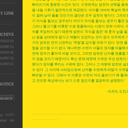
빠뜨리기에 충분한 시간이 있다. 수컷에게는 암컷의 선택을 봉쇄
을 내릴 기회가 필연적으로 제공된다. 아이를 내버려 확실히 죽게
이 곁에 남아 돌볼 것인가의 결단은 모두 암컷의 몫이다. 그러므
가 자식을 돌보는 경우보다 어미가 자식을 돌보는 경우가 훨씬 많
그러나 물고기를 비롯한 수생 동물에서는 사정이 전혀 다르다. 
자를 주입하지 않기 때문에 암컷이 '자식을 품은' 채 혼자 남을 필
난 알을 상대에게 맡기고 재빨리 도망치는 것이 암수 모두에게 가
013/12
(1)
기의 암컷은 먼저 산란하는 '위험'을 감수할 여유가 있다. 반면 
013/08
(1)
험을 감수할 수가 없다. 왜냐하면 수컷이 서둘러 정자를 바울해
013/03
(5)
전에 정자가 흩어져 버릴 것이고, 그러면 암컷은 난자를 방출할
012/07
(1)
지 않을 것이기 때문이다. 확산 문제 때문에 수컷은 우선 암컷이
012/03
(1)
렸다가 정자를 뿌리는 수밖에 없다. 그러나 그 덕분에 암컷은 실
수 있다. 그 사이에 사라짐으로써 난자를 수컷에게 떠맡겨 수컷
빠뜨릴 수 있다. 그래서 이 이론은 수컷의 자식 돌보기가 왜 물
고 건조한 육상에서는 보기 드문 일인지를 깔끔하게 설명한다.'
- 리처드 도킨
...............................................................................................................
: 115072
..............................
: 180