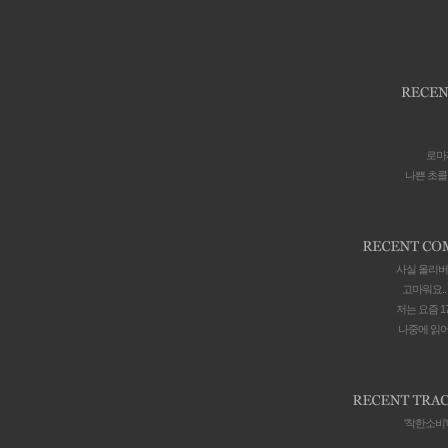
로마
나쁜 초콜릿 B
사실 올리버의
고마워요.. 
저는 요즘 17
나중에 읽어봐
'착한소비