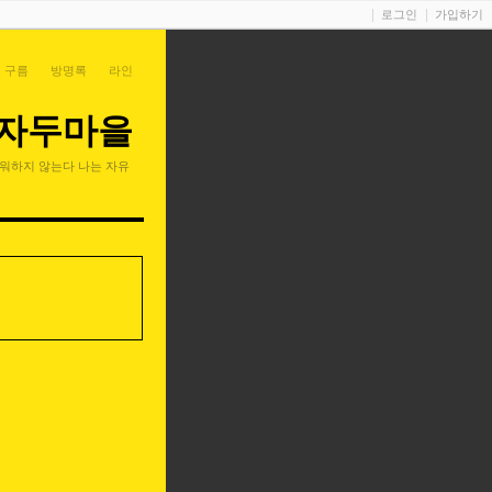
로그인
가입하기
 구름
방명록
라인
자두마을
워하지 않는다 나는 자유