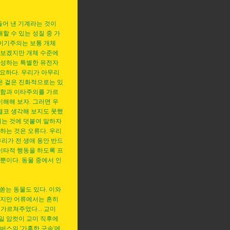
들어 낸 기계라는 것이
할 수 있는 성질 중 가
 이기주의는 보통 개체
펴보겠지만 개체 수준에
달성하는 특별한 유전자
중요하다. 우리가 아무리
은 겉은 진화적으로는 있
관대함과 이타주의를 가르
이해해 보자. 그러면 우
결코 생각해 보지도 못했
치는 것에 덧붙여 말하자
하는 것은 오류다. 우리
리가 전 생애 동안 반드
이타적 행동을 하도록 프
뿐이다. 동물 중에서 인
 쏟는 동물도 있다. 이와
물지만 어류에서는 흔히
을 가르쳐주었다... 교미
만일 암컷이 교미 직후에
버스의 '가혹한 구속'에