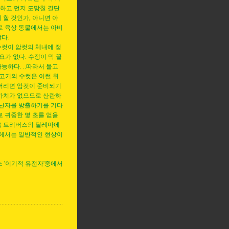
하고 먼저 도망칠 결단
 할 것인가, 아니면 아
로 육상 동물에서는 아비
다.
수컷이 암컷의 체내에 정
요가 없다. 수정이 막 끝
능하다. ..따라서 물고
물고기의 수컷은 이런 위
 버리면 암컷이 준비되기
 가치가 없으므로 산란하
 난자를 방출하기를 기다
로 귀중한 몇 초를 얻을
을 트리버스의 딜레마에
속에서는 일반적인 현상이
스 '이기적 유전자'중에서
..........................................