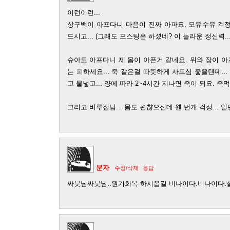
이런이런...
상구백이 아프다니 마음이 진짜 아파요. 모유수유 걱
드시고... (그래도 포스팅은 하셨네? 이 놀라운 정신력...
슈아도 아프다니 제 몸이 아픈거 같네요. 위와 장이 
는 피하세요... 죽 같은걸 따뜻하게 사드심 좋을텐데..
고 물넣고... 양에 따라 2~4시간 지나면 죽이 되요. 죽먹
그리고 벼루집님... 몸도 편챦으신데 웬 번개 걱정... 일
분자
수정/삭제
응답
싸븟님싸븟님..원기회복 하시옵길 비나이다.비나이다.철퍼