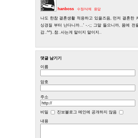
hanboss
수정/삭제
응답
나도 한참 결혼생활 적응하고 있을즈음, 먼저 결혼한 커
싱경질 부터 난다니까...' -.-;; 그말 들으니까, 몸에
감..^^)..참..사는게 말이지 말이지..
댓글 남기기
이름
암호
주소
비밀
진보블로그 메인에 공개하지 않음
내용