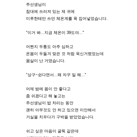
주선생님이
침대에 쓰러져 있는 제 귀에
미루한테만 쓰던 체온계를 푹 집어넣었습니다.
"이거 봐...지금 체온이 39도야..."
어쩐지 두통도 아주 심하고
온몸이 두들겨 맞은 것 처럼 욱신거렸었는데
몸살이 난 거였습니다.
"상구~쉰다면서...왜 자꾸 일 해..."
어제 밤에 몸이 안 좋다고
좀 쉬겠다고 해 놓고는
주선생님이 밥 차리는 동안
괜히 아무것도 안 하고 있으면 미안해서
거실을 치우다가 구박을 받았었습니다.
쉬고 싶은 마음이 굴뚝 같은데