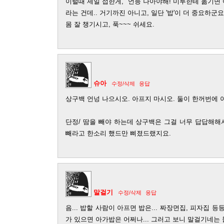
이럴때 제일 섭한게, "언능 나아야해! 미루한테 옮기면 
라는 건데.. 거기까진 아니고, 일단 '밥'이 더 중요하군요
몸 잘 챙기시고, 푹~~~ 쉬세요.
슈아
수정/삭제
응답
상구백 언넝 나으시오. 아프지 마시오. 둘이 한꺼번에 
단정/ 땀을 빼야 하는데 상구백은 그걸 너무 답답해해
빼라고 한소리 했드만 삐졌드랬지요.
말걸기
수정/삭제
응답
음... 밥할 사람이 아프면 밥은... 짜장면집, 피자집 등
가 있으면 아가밥은 어쩌나... 그러고 보니 말걸기네는 