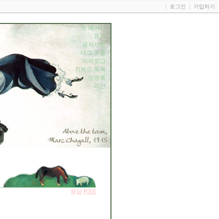
로그인
가입하기
첫 페이지
표지
공지사항
태그 구름
지역로그
키워드 목록
방명록
라인
응답
RSS