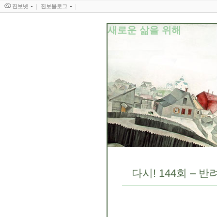
진보넷
진보블로그
새로운 삶을 위해
다시! 144회 –