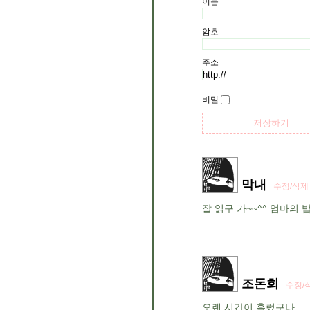
이름
암호
주소
비밀
막내
수정/삭제
잘 읽구 가~~^^ 엄마의
조돈희
수정/
오랜 시간이 흘렀구나