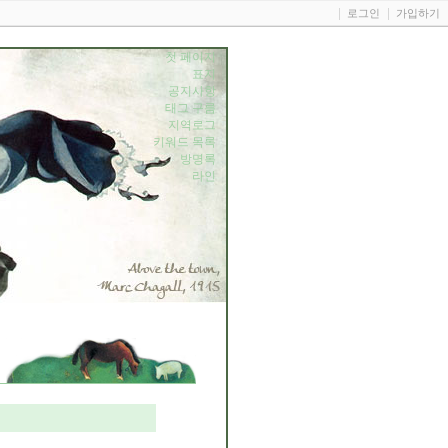
로그인
가입하기
첫 페이지
표지
공지사항
태그 구름
지역로그
키워드 목록
방명록
라인