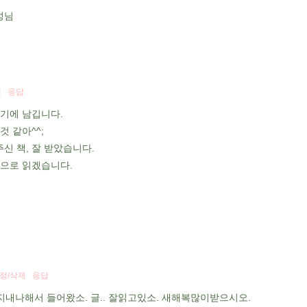
 성님
제
응답
여기에 남깁니다.
것 같아^^;
신 책, 잘 받았습니다.
흡으로 읽겠습니다.
정/삭제
응답
지내나해서 들어왔소. 글.. 잘읽고있소. 새해복많이받으시오.