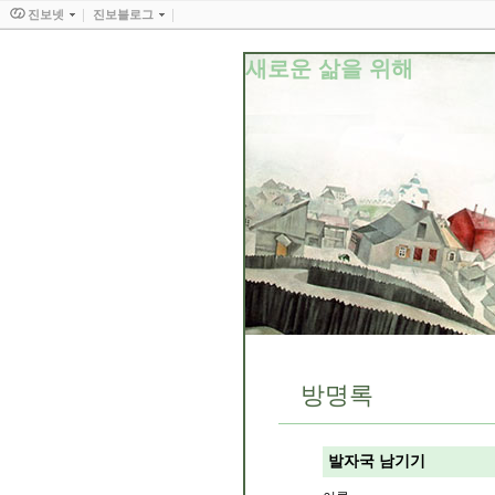
진보넷
진보블로그
새로운 삶을 위해
방명록
발자국 남기기