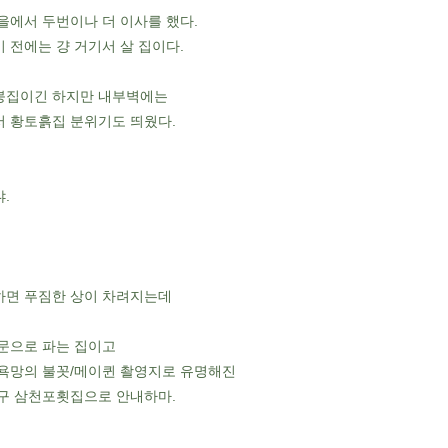
을에서 두번이나 더 이사를 했다.
 전에는 걍 거기서 살 집이다.
붕집이긴 하지만 내부벽에는
 황토흙집 분위기도 띄웠다.
.
하면 푸짐한 상이 차려지는데
문으로 파는 집이고
욕망의 불꼿/메이퀸 촬영지로 유명해진
구 삼천포횟집으로 안내하마.