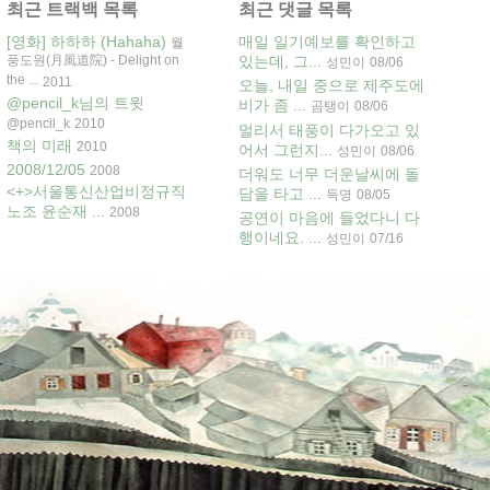
최근 트랙백 목록
최근 댓글 목록
[영화] 하하하 (Hahaha)
매일 일기예보를 확인하고
월
풍도원(月風道院) - Delight on
있는데, 그...
성민이
08/06
the ...
2011
오늘, 내일 중으로 제주도에
@pencil_k님의 트윗
비가 좀 ...
곰탱이
08/06
@pencil_k
2010
멀리서 태풍이 다가오고 있
책의 미래
2010
어서 그런지...
성민이
08/06
2008/12/05
2008
더워도 너무 더운날씨에 돌
<+>서울통신산업비정규직
담을 타고 ...
득명
08/05
노조 윤순재 ...
2008
공연이 마음에 들었다니 다
행이네요. ...
성민이
07/16