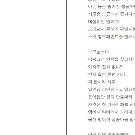
나는 울산 방어진 성끝마
지금은 그곳에서 쫏겨나기
내집이란 말이다.
그래봤자 무허가 판넬지
소위 황토페인트를 칠해서
보고싶구나.
어찌그리 연락을 끊고사냐
아직도 전화 없냐?
언제 울산 한번 와라.
회 한사라 사마.
일인당 삼만원내고 입장
돈아깝단 생각 안들더라.
자연산 참 가자미회를 전
엠비시 티비에서 드라마 
울산 방어진 성끝마을 입
이글 보면 연락좀해라.