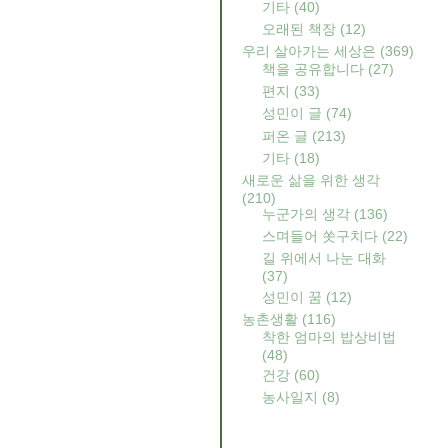
기타
(40)
오래된 책장
(12)
우리 살아가는 세상은
(369)
책을 공유합니다
(27)
편지
(33)
성민이 글
(74)
퍼온 글
(213)
기타
(18)
새로운 삶을 위한 생각
(210)
누군가의 생각
(136)
스며들어 쏫구치다
(22)
길 위에서 나눈 대화
(37)
성민이 꿈
(12)
농촌생활
(116)
착한 엄마의 밥상비법
(48)
건강
(60)
농사일지
(8)