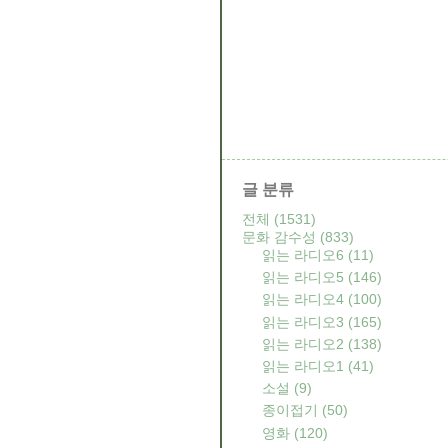
글 분류
전체
(1531)
문화 감수성
(833)
읽는 라디오6
(11)
읽는 라디오5
(146)
읽는 라디오4
(100)
읽는 라디오3
(165)
읽는 라디오2
(138)
읽는 라디오1
(41)
소설
(9)
종이접기
(50)
영화
(120)