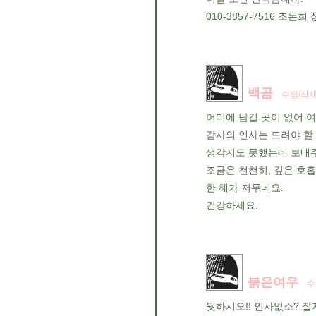
010-3857-7516 조돈희
백곰
수정/삭
어디에 남길 곳이 없어 
감사의 인사는 드려야 할 
생각지도 못했는데 보내주
조금은 천천히, 깊은 호
한 해가 저무네요.
건강하세요.
붉은여우
수
뭣하시오!! 인사없소? 잘