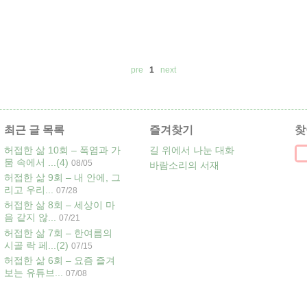
pre
1
next
최근 글 목록
즐겨찾기
찾
허접한 삶 10회 – 폭염과 가
길 위에서 나눈 대화
뭄 속에서 ...
(4)
08/05
바람소리의 서재
허접한 삶 9회 – 내 안에, 그
리고 우리...
07/28
허접한 삶 8회 – 세상이 마
음 같지 않...
07/21
허접한 삶 7회 – 한여름의
시골 락 페...
(2)
07/15
허접한 삶 6회 – 요즘 즐겨
보는 유튜브...
07/08