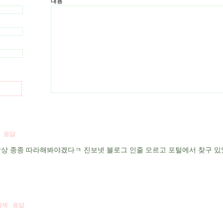
내용
응답
 밥상 종종 따라해봐야겠다ㅋ 진보넷 블로그 인줄 모르고 포털에서 찾구 있
삭제
응답