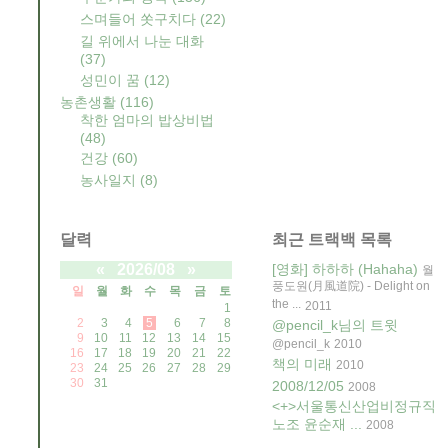
스며들어 쏫구치다
(22)
길 위에서 나눈 대화
(37)
성민이 꿈
(12)
농촌생활
(116)
착한 엄마의 밥상비법
(48)
건강
(60)
농사일지
(8)
달력
최근 트랙백 목록
«
2026/08
»
[영화] 하하하 (Hahaha)
월
풍도원(月風道院) - Delight on
일
월
화
수
목
금
토
the ...
2011
1
2
3
4
5
6
7
8
@pencil_k님의 트윗
9
10
11
12
13
14
15
@pencil_k
2010
16
17
18
19
20
21
22
책의 미래
2010
23
24
25
26
27
28
29
30
31
2008/12/05
2008
<+>서울통신산업비정규직
노조 윤순재 ...
2008