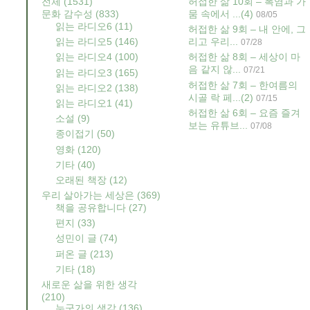
전체
(1531)
허접한 삶 10회 – 폭염과 가
문화 감수성
(833)
뭄 속에서 ...
(4)
08/05
읽는 라디오6
(11)
허접한 삶 9회 – 내 안에, 그
읽는 라디오5
(146)
리고 우리...
07/28
읽는 라디오4
(100)
허접한 삶 8회 – 세상이 마
음 같지 않...
07/21
읽는 라디오3
(165)
허접한 삶 7회 – 한여름의
읽는 라디오2
(138)
시골 락 페...
(2)
07/15
읽는 라디오1
(41)
허접한 삶 6회 – 요즘 즐겨
소설
(9)
보는 유튜브...
07/08
종이접기
(50)
영화
(120)
기타
(40)
오래된 책장
(12)
우리 살아가는 세상은
(369)
책을 공유합니다
(27)
편지
(33)
성민이 글
(74)
퍼온 글
(213)
기타
(18)
새로운 삶을 위한 생각
(210)
누군가의 생각
(136)