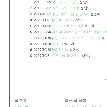
2018/02/09
파도타기 - 서상만
성민이
2018/02/07
고목 소리 - 조오현
성민이
2014/10/07
공연 티켓이 한 장 남아서
성민이
2012/11/01
[시] 풀 - 김수영
성민이
2010/11/09
강우근의 들꽃이야기
성민이
2010/08/09
사진의 창작은 참된 절망을 체험한 뒤
2010/01/25
[시] 사람이 시보다 크다 - 김수열
성
2009/11/19
책 소개
성민이
2007/10/28
[펌] 하늘색
성민이
2007/10/21
너를 기억해 아만다
성민이
pr
글 분류
최근 글 목록