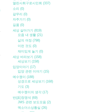
열린사회구로시민회
(337)
소리
(0)
S
갈무리
(0)
자주가기
(0)
길품
(0)
세상 살아가기
(819)
가
요즘 내 생활
(21)
를
삶의 여정
(798)
이런 것도
(0)
재미있게 놀기
(0)
하
세상 바라보기
(158)
을
세상보기
(158)
히
입양이야기
(17)
입양 관련 이야기
(15)
예수쟁이
(188)
성경으로 세상보기
(168)
이
기도
(3)
예수쟁이의 생각
(17)
반(反)정명석
(69)
JMS 관련 보도모음
(2)
엑소더스상황실
(26)