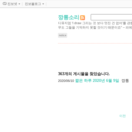
진보넷
진보블로그
깡통소리
디뮤지엄 ‘I draw 그리는 것 보다 멋진 건 없어
무도 그들을 기억하지 못할 것이기 때문이죠” – 피에르 르탕 
notice
세상 바라보기
363
개의 게시물을 찾았습니다.
짧은 하루 2020년 6월 9일
깡통
2020/06/10
이전