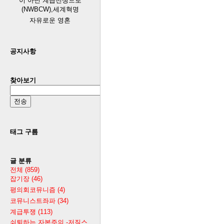
이 아닌 계급전쟁으로
(NWBCW),세계혁명
자유로운 영혼
공지사항
찾아보기
태그 구름
글 분류
전체
(859)
잡기장
(46)
평의회코뮤니즘
(4)
코뮤니스트좌파
(34)
계급투쟁
(113)
쇠퇴하는 자본주의 -저질스