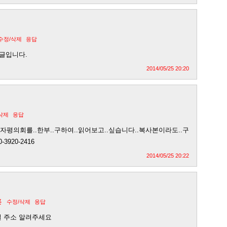
수정/삭제
응답
댓글입니다.
2014/05/25 20:20
삭제
응답
자평의회를..한부..구하여..읽어보고..싶습니다..복사본이라도..구
3920-2416
2014/05/25 20:22
혼
수정/삭제
응답
일 주소 알려주세요