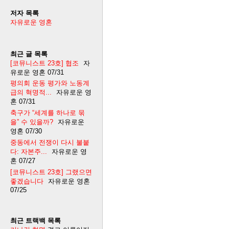
저자 목록
자유로운 영혼
최근 글 목록
[코뮤니스트 23호] 협조
자
유로운 영혼
07/31
평의회 운동 평가와 노동계
급의 혁명적...
자유로운 영
혼
07/31
축구가 “세계를 하나로 묶
을” 수 있을까?
자유로운
영혼
07/30
중동에서 전쟁이 다시 불붙
다: 자본주...
자유로운 영
혼
07/27
[코뮤니스트 23호] 그랬으면
좋겠습니다
자유로운 영혼
07/25
최근 트랙백 목록