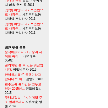
기나긴 혁명
결코 이루어지
지 않을 헛된 꿈
2011
[성명] 야만의 국가보안법으
로 사회주...
사회주의노동
자정당 건설하자
2011
[성명] 야만의 국가보안법으
로 사회주...
사회주의노동
자정당 건설하자
2011
최근 댓글 목록
분석해봤어요 야구 중계 사
이트 특히 ...
새벽해축
08/02
관리자만 볼 수 있는 댓글입
니다.
비밀방문자
2018
안녕하세요!^^ 곰탱이라고
합니다.^^ 이...
곰탱이
2015
민주노총 총파업을 앞두고
있는 2015년...
민들레홀씨
2015
구해보겠습니다. 이메일 주
소 알려주세요
자유로운 영
혼
2014