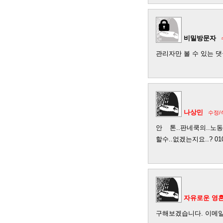
비밀방문자
관리자만 볼 수 있는 
나상민
수정/
안 톤..판네쿡의..노동
할수..없겠는지요..? 010-
자유로운 영
구해보겠습니다. 이메