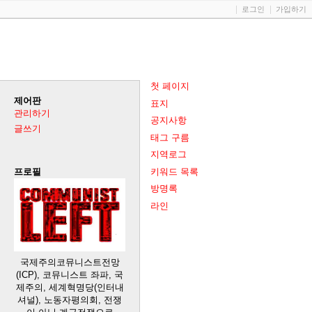
로그인
가입하기
첫 페이지
제어판
표지
관리하기
공지사항
글쓰기
태그 구름
지역로그
키워드 목록
프로필
방명록
라인
국제주의코뮤니스트전망
(ICP), 코뮤니스트 좌파, 국
제주의, 세계혁명당(인터내
셔널), 노동자평의회, 전쟁