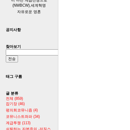
이 아닌 계급전쟁으로
(NWBCW),세계혁명
자유로운 영혼
공지사항
찾아보기
태그 구름
글 분류
전체
(859)
잡기장
(46)
평의회코뮤니즘
(4)
코뮤니스트좌파
(34)
계급투쟁
(113)
쇠퇴하는 자본주의 -저질스