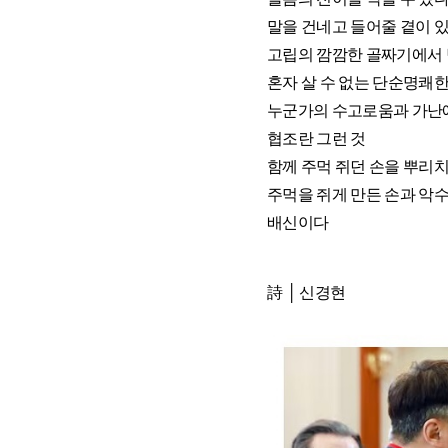
말을 건네고 들어줄 곁이 
고립의 깜깜한 골짜기에서
혼자 살 수 없는 단순명쾌한
누군가의 수고로움과 가난에
협조란 그런 것
함께 주먹 쥐던 손을 뿌리
주먹을 쥐게 만든 손과 악수
배신이다
詩
│
신경현