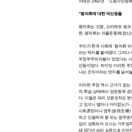
아래는
2002
년
「
노동자민중
“
평의회에 대한 악선동들
평의회는 꼬뮨
,
소비에트 등과
한
,
평의회는 자율운동체
(
정신
)
우리가 한국 사회에
‘
평의회
’
라
라는 딱지를 붙여댔다
.
그러나 
무정부주의자들이 있었다는 사
선동이었다
.
하지만 이러한 주
나는 조직이라는 딴지를 널어
이러한 주장 역시 근거가 없는
의 학습 상태에서 당운동에 경
다
.
이들은 파리 꼬뮨조차도 본
고 있으니 얼마나 어이없는가
.
사회혼란이나 영주권
(
領主權
)
하고 단결하여 왕 또는 영주로
섭이 강화되자 도시는 가두정
돼
1871
년 파리 꾜뮨으로 이어