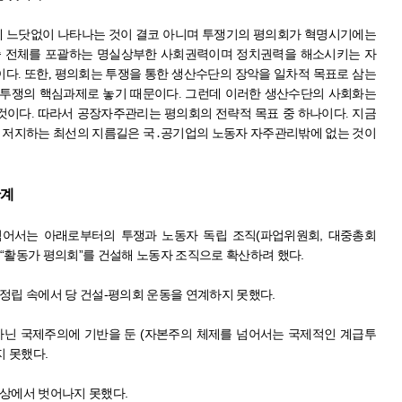
에 느닷없이 나타나는 것이 결코 아니며 투쟁기의 평의회가 혁명시기에는
 전체를 포괄하는 명실상부한 사회권력이며 정치권력을 해소시키는 자
이다
.
또한
,
평의회는 투쟁을 통한 생산수단의 장악을 일차적 목표로 삼는
 투쟁의 핵심과제로 놓기 때문이다
.
그런데 이러한 생산수단의 사회화는
 것이다
.
따라서 공장자주관리는 평의회의 전략적 목표 중 하나이다
.
지금
 저지하는 최선의 지름길은 국
․
공기업의 노동자 자주관리밖에 없는 것이
한계
넘어서는 아래로부터의 투쟁과 노동자 독립 조직
(
파업위원회
,
대중총회
닌
“
활동가 평의회
”
를 건설해 노동자 조직으로 확산하려 했다
.
정립 속에서 당 건설
-
평의회 운동을 연계하지 못했다
.
아닌 국제주의에 기반을 둔
(
자본주의 체제를 넘어서는 국제적인 계급투
지 못했다
.
환상에서 벗어나지 못했다
.