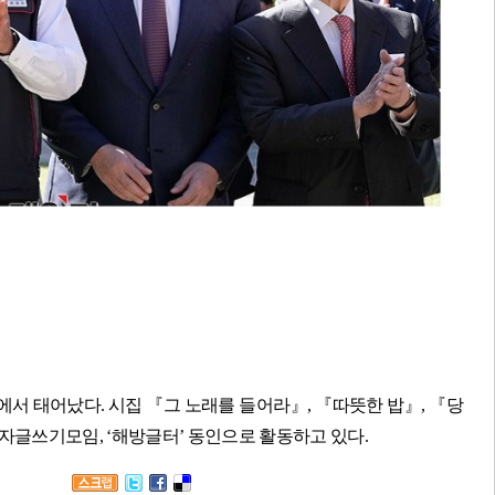
동에서 태어났다
.
시집
『
그 노래를 들어라
』
,
『
따뜻한 밥
』
,
『
당
자글쓰기모임
, ‘
해방글터
’
동인으로 활동하고 있다
.