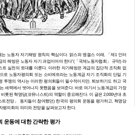
제는 노동자 자기해방 원칙의 핵심이다
.
맑스와 엥겔스 이래
,
「
제
1
인터
의 해방은 노동자 자기 과업이어야 한다
”(
「
국제노동자협회
」
규약
)
라
스트 실천의 토대를 이룬다
.
이러한 자기해방은 계급의 집단적 조직화 없
으로 노동자평의회 또는 소비에트라는 노동계급 자기 조직화의 단일 기
명 투쟁의 역사는 이러한 평의회들이 필수적이지만
,
퇴보하기도 하고 국
는 세력에서 벗어나지 못했음을 보여준다
.
바로 여기서 노동계급의 가장
 비롯된 혁명당
(
코뮤니스트
)
의 역할이 중요해진다
.
이 글은
2,000
년대 초
스트전망
」
동지들이 참여했던
)
한국의 평의회 운동을 평가하고
,
혁명당
자평의회의 의미와 전망을 살펴보고자 한다
.
회 운동에 대한 간략한 평가