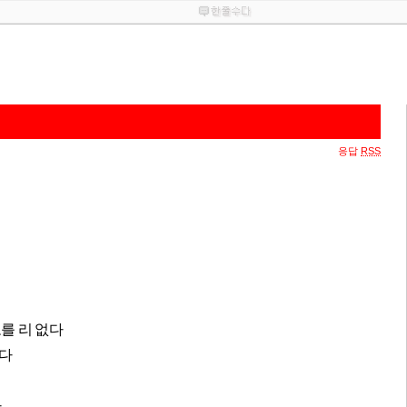
응답
RSS
를 리 없다
는다
다