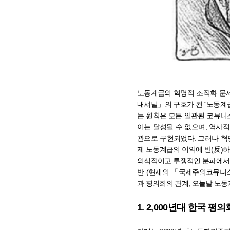
노동계급의 혁명적 조직화 문
내셔널
」
의 구호가 된
“
노동계급
는 원칙은 모든 일관된 코뮤니
이는 달성될 수 없으며
,
역사적
관으로 구현되었다
.
그러나 혁
제 노동계급의 이익에 반
(
反
)
하
의식적이고 투쟁적인 분파에서
반
(
현재의
「
국제주의코뮤니
과 평의회의 관계
,
오늘날 노동
1. 2,000
년대 한국 평의