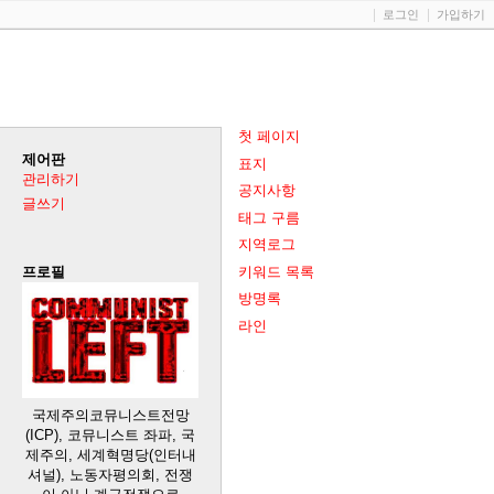
로그인
가입하기
첫 페이지
제어판
표지
관리하기
공지사항
글쓰기
태그 구름
지역로그
키워드 목록
프로필
방명록
라인
국제주의코뮤니스트전망
(ICP), 코뮤니스트 좌파, 국
제주의, 세계혁명당(인터내
셔널), 노동자평의회, 전쟁