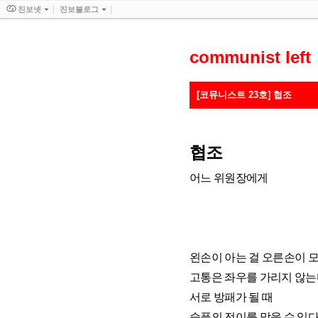
진보넷
진보블로그
communist left
[코뮤니스트 23호] 협조
협조
어느 위원장에게
왼손이 아는 걸 오른손이 모
고통은 좌우를 가리지 않
서로 방패가 될 때
슬픔의 전이를 막을 수 있