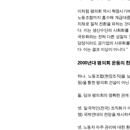
이처럼 평의회 역시 혁명시기
노동조합까지 흡수해 계급대중
치체로 질적 전환을 꾀하는 것
다
.
이는 생산수단의 사회화를
국유화와는 전혀 다른 성질의
당장이라도 공기업의 사유화를
다
.
이는 결코 이상이 아니다
.”
2000
년대 평의회 운동의 
하나
,
노동조합
(
현장조직
)
을 
등
)
을 통한 평의회 건설이 아
둘
,
당과 평의회의 명확한 관계 
셋
,
일국적인
(
전국
)
조직화가 
쟁
)
국제연대의 전망을 제시하
넷
,
노동자 자주 관리에 대한 