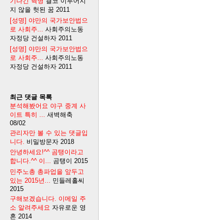
기나긴 혁명
결코 이루어지
지 않을 헛된 꿈
2011
[성명] 야만의 국가보안법으
로 사회주...
사회주의노동
자정당 건설하자
2011
[성명] 야만의 국가보안법으
로 사회주...
사회주의노동
자정당 건설하자
2011
최근 댓글 목록
분석해봤어요 야구 중계 사
이트 특히 ...
새벽해축
08/02
관리자만 볼 수 있는 댓글입
니다.
비밀방문자
2018
안녕하세요!^^ 곰탱이라고
합니다.^^ 이...
곰탱이
2015
민주노총 총파업을 앞두고
있는 2015년...
민들레홀씨
2015
구해보겠습니다. 이메일 주
소 알려주세요
자유로운 영
혼
2014