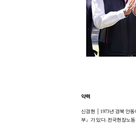
약력
신경현
│
1973
년 경북 안
부
』
가 있다
.
전국현장노동