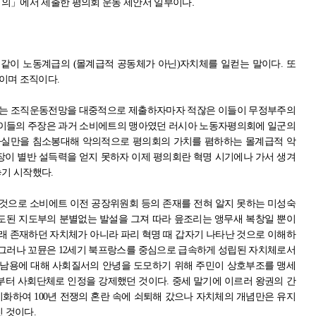
회의
」
에서 제출한 평의회 운동 제안서 일부이다
.
 같이 노동계급의
(
몰계급적 공동체가 아닌
)
자치체를 일컫는 말이다
.
또
이며 조직이다
.
는 조직운동전망을 대중적으로 제출하자마자 적잖은 이들이 무정부주의
이들의 주장은 과거 소비에트의 맹아였던 러시아 노동자평의회에 일군의
실만을 침소봉대해 악의적으로 평의회의 가치를 폄하하는 몰계급적 악
장이 별반 설득력을 얻지 못하자 이제 평의회란 혁명 시기에나 가서 생겨
놓기 시작했다
.
 것으로 소비에트 이전 공장위원회 등의 존재를 전혀 알지 못하는 미성숙
도된 지도부의 분별없는 발설을 그져 따라 읖조리는 앵무새 복창일 뿐이
래 존재하던 자치체가 아니라 파리 혁명 때 갑자기 나타난 것으로 이해하
그러나 꼬뮨은
12
세기 북프랑스를 중심으로 급속하게 성립된 자치체로서
남용에 대해 사회질서의 안녕을 도모하기 위해 주민이 상호부조를 맹세
부터 사회단체로 인정을 강제했던 것이다
.
중세 말기에 이르러 왕권의 간
치화하여
100
년 전쟁의 혼란 속에 쇠퇴해 갔으나 자치체의 개념만은 유지
진 것이다
.