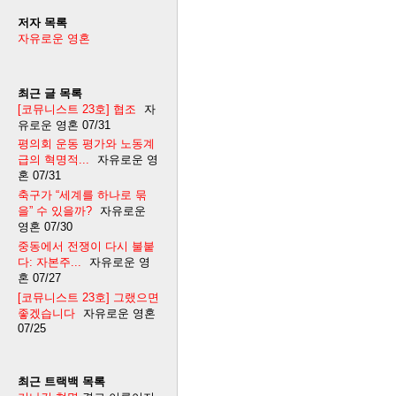
저자 목록
자유로운 영혼
최근 글 목록
[코뮤니스트 23호] 협조
자
유로운 영혼
07/31
평의회 운동 평가와 노동계
급의 혁명적...
자유로운 영
혼
07/31
축구가 “세계를 하나로 묶
을” 수 있을까?
자유로운
영혼
07/30
중동에서 전쟁이 다시 불붙
다: 자본주...
자유로운 영
혼
07/27
[코뮤니스트 23호] 그랬으면
좋겠습니다
자유로운 영혼
07/25
최근 트랙백 목록