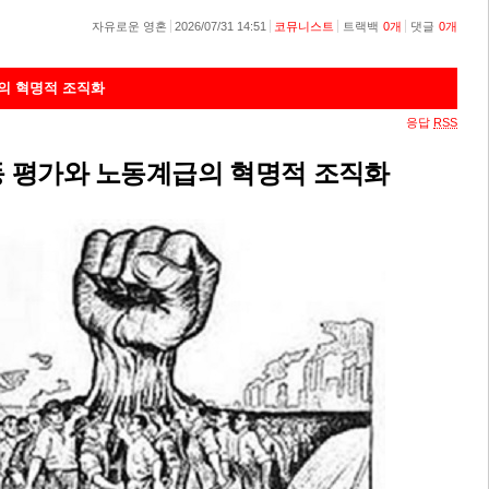
자유로운 영혼
2026/07/31 14:51
코뮤니스트
트랙백
0
개
댓글
0
개
의 혁명적 조직화
응답
RSS
동 평가와 노동계급의 혁명적 조직화