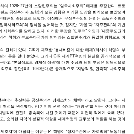
하여 1926~27년에 스탈린주의는 “일국사회주의” 테제를 주장한다. 트로
란드 공산주의자 포함)의 모든 경향은 이러한 입장을 반역으로 보았으며
을 코민테른의 죽음으로 보았다. 이점에서 무정부주의의 논리는 스탈린주의와
일국사회주의”의 정식을 싫어하는 것 같지만 “자율”과 “자주관리”의 기반
서의 사회주의를 말하고 있다. 이러한 주장은 “민주적” 외양과 “대중주도권의
주의적 착취와 부르주아국가의 방어라는 스탈린주의와 동일한 방향으로 이
의 진화가 있다. GIK가 채택한 “볼셰비즘에 대한 테제”(러시아 혁명의 부
란의 문을 열어 놓았다. 그러나 GIK 세계PT혁명의 본질을 공개적으로 의
불구하고 “본질적으로 경제적 성격”에 대한 주장과 당의 부정은 암묵적으로
의회주의 집단(특히 1930년대)은 공개적으로 “지방적 및 민족적” 사회주의
첫날부터의 추진력은 공산주의적 경제조치의 채택이라고 말한다. 그러나 자
 형성을 완성했다. PT기지의 권력 장악은 “해방구”를 만든 것이 아니라
치법칙에 완전히 종속되어 나갈 것이기 때문에 여전히 적에게 속해 있다.
고, 승리한 지역의 본질적 역할을 세계혁명의 교두보의 역할을 하는 것이
경제조치”에 매달리는 이유는 PT혁명이 “정치수준에서 가로막혀” 노동계급