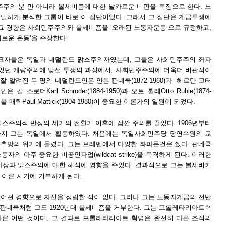
주주의 뿐 만 아니라 볼세비즘에 대한 날카로운 비판을 특징으로 한다. 노
밀하게 분석한 그룹이 바로 이 집단이었다. 그래서 그 집단은 계급투쟁에
 그 경향은 사회민주주의와 볼세비즘을 ‘오래된 노동자운동’으로 규정하고,
로운 운동’을 주장한다.
대표자들은 독일과 네덜란드 맑스주의자였는데, 그들은 사회민주주의 좌파
되었던 개량주의에 맞선 투쟁의 과정에서, 사회민주주의에 더욱더 비판적이
잘 알려진 두 명의 네덜란드인은 안톤 판네쿡(1872-1960)과 헤르만 고터
은 칼 스로더Karl Schroder(1884-1950)과 오토 륄레Otto Ruhle(1874-
 매틱Paul Mattick(1904-1980)이 중요한 이론가의 일원이 되었다.
스주의적 반성의 세기의 전환기 이후에 잠깐 주의를 끌었다. 1906년부터
까지 그는 독일에서 활동하였다. 처음에는 독일사회민주당 당연수원의 교
추방의 위기에 몰렸다. 그는 브레멘에서 다양한 좌파문건은 썼다. 판네쿡
자의 아주 중요한 비공인파업(wildcat strike)을 목격하게 된다. 이러한
사상과 맑스주의에 대한 해석에 영향을 주었다. 결과적으로 그는 볼세비키
주 이른 시기에 거부하게 된다.
어떤 경향으로 자신을 정립한 적이 없다. 그러나 그는 노동자계급의 전반
 판네쿡처럼 그도 1920년대 볼세비즘을 거부한다. 그는 프롤레타리아트혁
른 어떤 것이며, 그 결과로 프롤레타리아트 혁명은 완전히 다른 조직의