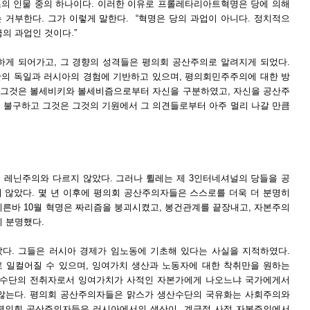
의 인물 중의 하나이다. 이러한 이유로 프롤레타리아트혁명은 당에 의해
 거부한다. 그가 이렇게 말한다. “혁명은 당의 과업이 아니다. 정치적으
의 과업인 것이다.”
하게 되어가고, 그 경향의 성격들은 평의회 공산주의로 알려지게 되었다.
반의 독일과 러시아의 경험에 기반하고 있으며, 평의회민주주의에 대한 방
. 그것은 볼세비키와 볼세비즘으로부터 자신을 구분하였고, 자신을 공산주
 불구하고 그것은 그것의 기원에서 그 의견들로부터 아주 멀리 나갈 만큼
 레닌주의와 다르지 않았다. 그러나 륄레는 제 3인터네셔널의 당들을 공
 않았다. 몇 년 이후에 평의회 공산주의자들은 스스로를 더욱 더 분명히
이른바 10월 혁명은 짜리즘을 붕괴시켰고, 봉건관계를 끝장내고, 자본주의
이 분명했다.
다. 그들은 러시아 경제가 임노동에 기초해 있다는 사실을 지적하였다.
 일컬어질 수 있으며, 잉여가치 생산과 노동자에 대한 착취만을 원하는
생산수단의 전취자로서 잉여가치가 사적인 자본가에게 나오느냐 국가에게서
 않는다. 평의회 공산주의자들은 맑스가 생산수단의 국유화는 사회주의와
 평의회 공산주의자들은 러시아에서의 생산이 계급적 사적 자본주의에서