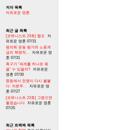
저자 목록
자유로운 영혼
최근 글 목록
[코뮤니스트 23호] 협조
자
유로운 영혼
07/31
평의회 운동 평가와 노동계
급의 혁명적...
자유로운 영
혼
07/31
축구가 “세계를 하나로 묶
을” 수 있을까?
자유로운
영혼
07/30
중동에서 전쟁이 다시 불붙
다: 자본주...
자유로운 영
혼
07/27
[코뮤니스트 23호] 그랬으면
좋겠습니다
자유로운 영혼
07/25
최근 트랙백 목록