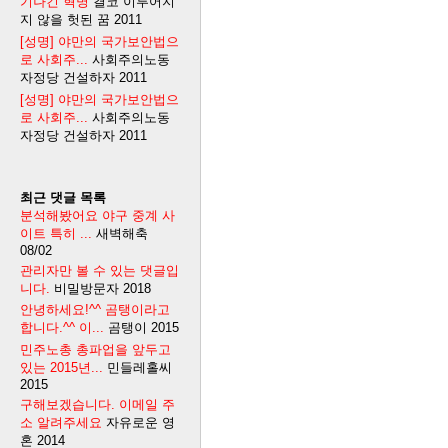
기나긴 혁명
결코 이루어지
지 않을 헛된 꿈
2011
[성명] 야만의 국가보안법으
로 사회주...
사회주의노동
자정당 건설하자
2011
[성명] 야만의 국가보안법으
로 사회주...
사회주의노동
자정당 건설하자
2011
최근 댓글 목록
분석해봤어요 야구 중계 사
이트 특히 ...
새벽해축
08/02
관리자만 볼 수 있는 댓글입
니다.
비밀방문자
2018
안녕하세요!^^ 곰탱이라고
합니다.^^ 이...
곰탱이
2015
민주노총 총파업을 앞두고
있는 2015년...
민들레홀씨
2015
구해보겠습니다. 이메일 주
소 알려주세요
자유로운 영
혼
2014