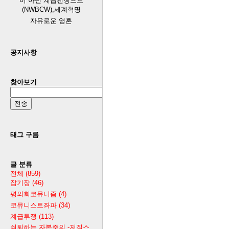
이 아닌 계급전쟁으로
(NWBCW),세계혁명
자유로운 영혼
공지사항
찾아보기
태그 구름
글 분류
전체
(859)
잡기장
(46)
평의회코뮤니즘
(4)
코뮤니스트좌파
(34)
계급투쟁
(113)
쇠퇴하는 자본주의 -저질스