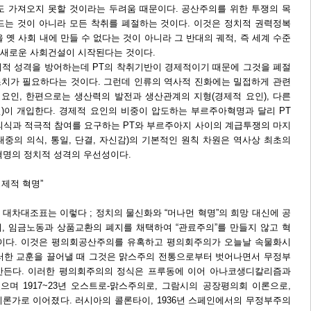
도 가져오지 못할 것이라는 두려움 때문이다. 공산주의를 위한 투쟁의 목
드는 것이 아니라 모든 착취를 폐절하는 것이다. 이것은 정치적 권력정복
 옛 사회 내에 만들 수 없다는 것이 아니라 그 반대의 궤적, 즉 세계 수준
새로운 사회건설이 시작된다는 것이다.
경제적 성격을 방어하는데 PT의 착취기반이 경제적이기 때문에 그것을 폐절
치가 필요하다는 것이다. 그런데 인류의 역사적 진화에는 밀접하게 관련
 요인, 한편으로는 생산력의 발전과 생산관계의 지형(경제적 요인), 다른
)이 개입한다. 경제적 요인의 비중이 압도하는 부르주아혁명과 달리 PT
의식과 적극적 참여를 요구하는 PT와 부르주아지 사이의 계급투쟁의 마지
 대중의 의식, 통일, 단결, 자신감)의 기본적인 원칙 차원은 역사상 최초의
혁명의 정치적 성격의 우선성이다.
경제적 혁명”
 대차대조표는 이렇다 ; 정치의 물신화와 “머나먼 혁명”의 희망 대신에 공
, 임금노동과 상품교환의 폐지를 채택하여 “관료주의”를 만들지 않고 혁
것이다. 이것은 평의회공산주의를 유혹하고 평의회주의가 오늘날 속물화시
러한 교훈을 끌어낼 때 그것은 맑스주의 전통으로부터 벗어나면서 무정부
만든다. 이러한 평의회주의의 정식은 프루동에 이어 아나코생디칼리즘과
며 1917~23년 오스트로-맑스주의로, 그람시의 공장평의회 이론으로,
이론가로 이어졌다. 러시아의 콜론타이, 1936년 스페인에서의 무정부주의