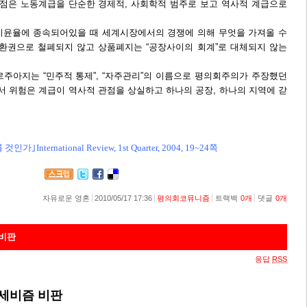
통점은 노동계급을 단순한 경제적, 사회학적 범주로 보고 역사적 계급으로
 이윤율에 종속되어있을 때 세계시장에서의 경쟁에 의해 무엇을 가져올 수
환권으로 철폐되지 않고 상품폐지는 “공장사이의 회계”로 대체되지 않는
르주아지는 “민주적 통제”, “자주관리”의 이름으로 평의회주의가 주장했던
서 위험은 계급이 역사적 관점을 상실하고 하나의 공장, 하나의 지역에 갇
ernational Review, 1st Quarter, 2004, 19~24쪽
자유로운 영혼
2010/05/17 17:36
평의회코뮤니즘
트랙백
0
개
댓글
0
개
 비판
응답
RSS
세비즘 비판