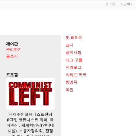
로그인
가입하기
첫 페이지
제어판
표지
관리하기
공지사항
글쓰기
태그 구름
지역로그
키워드 목록
프로필
방명록
라인
국제주의코뮤니스트전망
(ICP), 코뮤니스트 좌파, 국
제주의, 세계혁명당(인터내
셔널), 노동자평의회, 전쟁