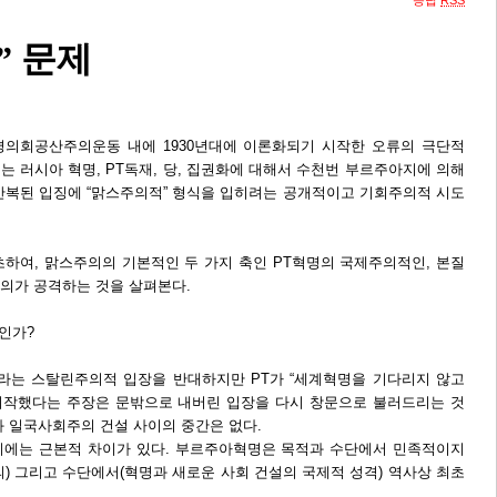
응답
RSS
” 문제
m)는 평의회공산주의운동 내에 1930년대에 이론화되기 시작한 오류의 극단적
 러시아 혁명, PT독재, 당, 집권화에 대해서 수천번 부르주아지에 의해
반복된 입징에 “맑스주의적” 형식을 입히려는 공개적이고 기회주의적 시도
초하여, 맑스주의의 기본적인 두 가지 축인 PT혁명의 국제주의적인, 본질
의가 공격하는 것을 살펴본다.
인가?
라는 스탈린주의적 입장을 반대하지만 PT가 “세계혁명을 기다리지 않고
시작했다는 주장은 문밖으로 내버린 입장을 다시 창문으로 불러드리는 것
과 일국사회주의 건설 사이의 중간은 없다.
사이에는 근본적 차이가 있다. 부르주아혁명은 목적과 수단에서 민족적이지
) 그리고 수단에서(혁명과 새로운 사회 건설의 국제적 성격) 역사상 최초