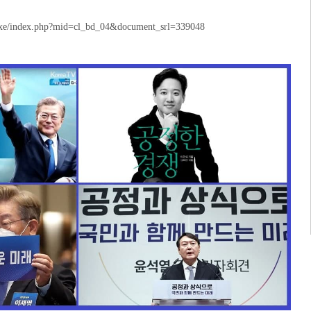
et/xe/index.php?mid=cl_bd_04&document_srl=339048