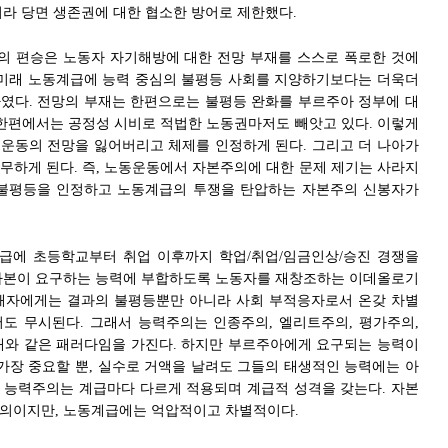
니라 당면 생존권에 대한 협소한 방어로 제한했다.
 편승은 노동자 자기해방에 대한 전망 부재를 스스로 폭로한 것에
 미래 노동계급에 능력 중심의 불평등 사회를 지양하기보다는 더욱더
였다. 전망의 부재는 한편으로는 불평등 완화를 부르주아 정부에 대
 한편에서는 공정성 시비로 적법한 노동권마저도 빼앗고 있다. 이렇게
운동의 전망을 잃어버리고 체제를 인정하게 된다. 그리고 더 나아가
무하게 된다. 즉, 노동운동에서 자본주의에 대한 문제 제기는 사라지
 불평등을 인정하고 노동계급의 투쟁을 탄압하는 자본주의 신봉자가
급에 초등학교부터 취업 이후까지 학업/취업/임금인상/승진 경쟁을
자본이 요구하는 능력에 부합하도록 노동자를 재창조하는 이데올로기
패자에게는 결과의 불평등뿐만 아니라 사회 부적응자로서 온갖 차별
도 무시된다. 그래서 능력주의는 인종주의, 엘리트주의, 평가주의,
태와 같은 패러다임을 가진다. 하지만 부르주아에게 요구되는 능력이
 가장 중요할 뿐, 실수로 거액을 날려도 그들의 태생적인 능력에는 아
즉, 능력주의는 계급마다 다르게 적용되며 계급적 성격을 갖는다. 자본
의이지만, 노동계급에는 억압적이고 차별적이다.