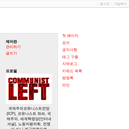
로그인
가입하기
첫 페이지
제어판
표지
관리하기
공지사항
글쓰기
태그 구름
지역로그
키워드 목록
프로필
방명록
라인
국제주의코뮤니스트전망
(ICP), 코뮤니스트 좌파, 국
제주의, 세계혁명당(인터내
셔널), 노동자평의회, 전쟁