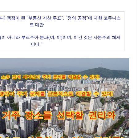
) 쟁점이 된 “부동산·자산 투표”, “정의·공정”에 대한 코뮤니스
트 대안
이 아니라 부르주아 분파(여, 야)이며, 이긴 것은 자본주의 체제
이다."