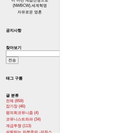
이 아닌 계급전쟁으로
(NWBCW),세계혁명
자유로운 영혼
공지사항
찾아보기
태그 구름
글 분류
전체
(859)
잡기장
(46)
평의회코뮤니즘
(4)
코뮤니스트좌파
(34)
계급투쟁
(113)
쇠퇴하는 자본주의 -저질스