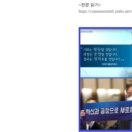
<전문 읽기>
https://communistleft.jinbo.n