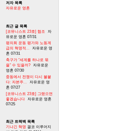
저자 목록
자유로운 영혼
최근 글 목록
[코뮤니스트 23호] 협조
자
유로운 영혼
07/31
평의회 운동 평가와 노동계
급의 혁명적...
자유로운 영
혼
07/31
축구가 “세계를 하나로 묶
을” 수 있을까?
자유로운
영혼
07/30
중동에서 전쟁이 다시 불붙
다: 자본주...
자유로운 영
혼
07/27
[코뮤니스트 23호] 그랬으면
좋겠습니다
자유로운 영혼
07/25
최근 트랙백 목록
기나긴 혁명
결코 이루어지