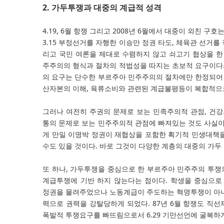
2. 가두투쟁과 대중의 계급적 성격
4.19, 6월 항쟁 그리고 2008년 6월에서 대중이 외친 구호
3.15 부정선거를 자행한 이승만 정권 타도, 체육관 선거를
리고 국민 여론을 제대로 수렴하지 않고 쇠고기 협상을 한
주주의의 형식과 절차의 적법성을 따지는 초보적 요구이다.
의 요구는 단수한 부르주아 민주주의의 절차에만 한정되어 
산자본의 이해, 육류소비와 관련된 계급불평등이 복합적으
그러나 여전히 주권의 문제로 보는 민족주의적 관점, 건강
통의 문제로 보는 민주주의적 관점에 빠져있는 것도 사실이
게 만일 이명박 정권이 재협상을 포함한 획기적 민생대책
수도 있을 것이다. 바로 그것이 다양한 계층의 대중의 가두
또 하나, 가두투쟁을 중심으로 한 부르주아 민주주의 투
계급투쟁에 기반 하지 않는다는 점이다. 학생을 중심으로
정권을 물려주었으나 노동계급이 주도하는 혁명투쟁이 아니었
력으로 권력을 강탈당하게 되었다. 87년 6월 항쟁도 직
폭발적 투쟁요구를 빠뜨림으로서 6.29 기만선언에 굴복하게