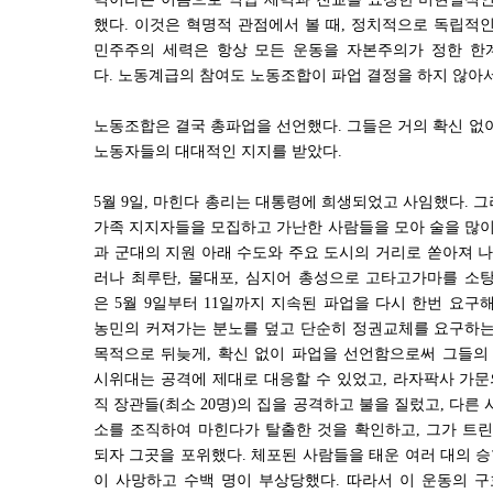
했다
.
이것은 혁명적 관점에서 볼 때
,
정치적으로 독립적인
민주주의 세력은 항상 모든 운동을 자본주의가 정한 한
다
.
노동계급의 참여도 노동조합이 파업 결정을 하지 않아
노동조합은 결국 총파업을 선언했다
.
그들은 거의 확신 없
노동자들의 대대적인 지지를 받았다
.
5
월
9
일
,
마힌다 총리는 대통령에 희생되었고 사임했다
.
그
가족 지지자들을 모집하고 가난한 사람들을 모아 술을 많이
과 군대의 지원 아래 수도와 주요 도시의 거리로 쏟아져 
러나 최루탄
,
물대포
,
심지어 총성으로 고타고가마를 소탕
은
5
월
9
일부터
11
일까지 지속된 파업을 다시 한번 요구
농민의 커져가는 분노를 덮고 단순히 정권교체를 요구하는
목적으로 뒤늦게
,
확신 없이 파업을 선언함으로써 그들의
시위대는 공격에 제대로 대응할 수 있었고
,
라자팍사 가문
직 장관들
(
최소
20
명
)
의 집을 공격하고 불을 질렀고
,
다른 
소를 조직하여 마힌다가 탈출한 것을 확인하고
,
그가 트린
되자 그곳을 포위했다
.
체포된 사람들을 태운 여러 대의 
이 사망하고 수백 명이 부상당했다
.
따라서 이 운동의 