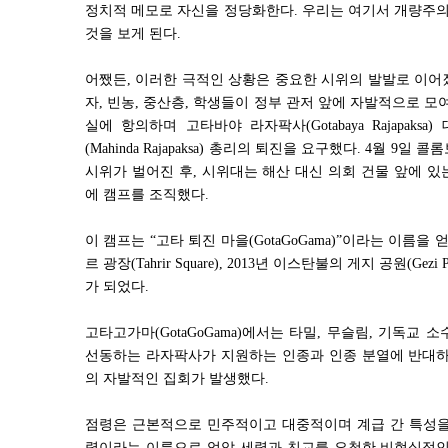
정치적 메모로 자신을 정당화한다. 우리는 여기서
개량주의
것을 보게 된다
.
어쨌든
,
이러한 극적인 상황은 중요한 시위의 발발로 이어
자
,
빈농
,
중산층
,
학생들이 정부 관저 앞에 자발적으로 모
실에 항의하며 고타바야 라자팍사
(Gotabaya Rajapaksa)
(Mahinda Rajapaksa)
총리의 퇴진을 요구했다
. 4
월
9
일 콜롬
시위가 벌어진 후
,
시위대는 해산 대신 의회 건물 앞에 있
에 캠프를 조직했다
.
이 캠프는
“
고타 퇴진 마을
(GotaGoGama)”
이라는 이름을 
르 광장
(Tahrir Square), 2013
년 이스탄불의 게지 공원
(Gezi 
가 되었다
.
고타고가마
(GotaGoGama)
에서는 타밀
,
무슬림
,
기독교 소
선동하는 라자팍사가 지원하는 인종과 인종 분열에 반대하
의 자발적인 집회가 발생했다
.
점령은 근본적으로 민주적이고 대중적이며 계급 간 특성
력이라는 이름으로 억압 세력과 친교를 요청한 비현실적인