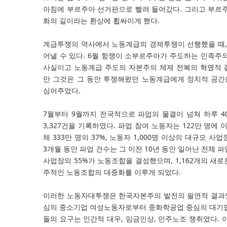
아침에 부르주아 선거판으로 빨려 들어갔다. 그리고 부르
화의 길이라는 환상에 휩싸이게 했다.
계급투쟁의 역사에서 노동계급의 경제투쟁이 선행했을 때,
어낼 수 있다. 6월 항쟁이 소부르주아가 주도하는 민족주
사실이고 노동계급 주도의 자본주의 체제 전복의 혁명적 길
만 그것은 그 동안 투쟁해왔던 노동계급에게 정치적 공간
심어주었다.
7월부터 9월까지 전국적으로 파업의 물결이 넘쳐 하루 
3,327건을 기록하였다. 파업 참여 노동자는 122만 명에
체 333만 명의 37%, 노동자 1,000명 이상의 대규모 사
3개월 동안 파업 건수는 그 이전 10년 동안 일어난 전체 
사업장의 55%가 노동조합을 결성했으며, 1,162개의 새
주적인 노동조합의 대중화를 이루게 되었다.
이러한 노동자대투쟁은 한국자본주의 발전의 필연적 결과였
심의 중소기업 여성노동자로부터 중화학공업 중심의 대기업
들의 요구는 인간적 대우, 임금인상, 민주노조 쟁취였다. 