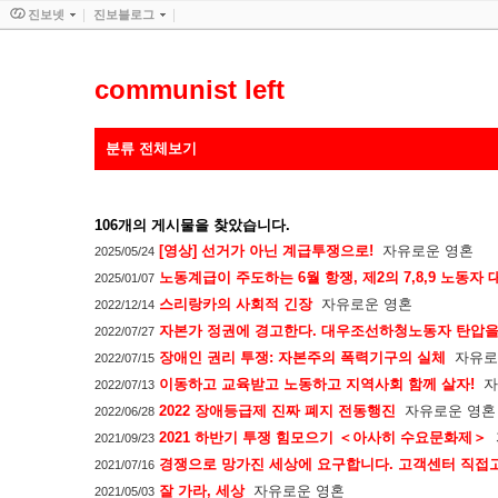
진보넷
진보블로그
communist left
분류 전체보기
106
개의 게시물을 찾았습니다.
[영상] 선거가 아닌 계급투쟁으로!
자유로운 영혼
2025/05/24
노동계급이 주도하는 6월 항쟁, 제2의 7,8,9 노동자
2025/01/07
스리랑카의 사회적 긴장
자유로운 영혼
2022/12/14
자본가 정권에 경고한다. 대우조선하청노동자 탄압을
2022/07/27
장애인 권리 투쟁: 자본주의 폭력기구의 실체
자유로
2022/07/15
이동하고 교육받고 노동하고 지역사회 함께 살자!
자
2022/07/13
2022 장애등급제 진짜 폐지 전동행진
자유로운 영혼
2022/06/28
2021 하반기 투쟁 힘모으기 ＜아사히 수요문화제＞
2021/09/23
경쟁으로 망가진 세상에 요구합니다. 고객센터 직접고
2021/07/16
잘 가라, 세상
자유로운 영혼
2021/05/03