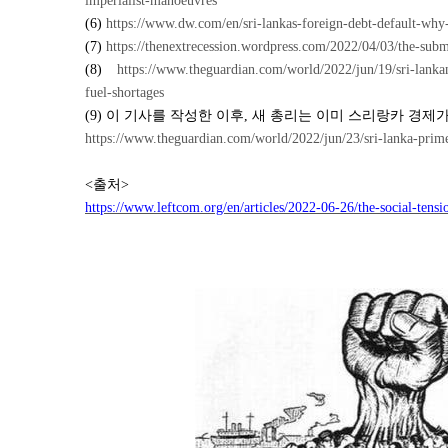
imperialist-manoeuvres
(6)
https://www.dw.com/en/sri-lankas-foreign-debt-default-why-
(7)
https://thenextrecession.wordpress.com/2022/04/03/the-subm
(8)
https://www.theguardian.com/world/2022/jun/19/sri-lankan
fuel-shortages
(9)
이 기사를 작성한 이후
,
새 총리는 이미 스리랑카 경제
https://www.theguardian.com/world/2022/jun/23/sri-lanka-prim
<
출처
>
https://www.leftcom.org/en/articles/2022-06-26/the-social-tensio