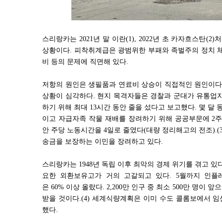
스리랑카는
2021
년 말 이란
(1), 2022
년 초 카자흐스탄
(2)
처
상황이다
.
피착취계급은 광범위한 부패와 족벌주의 정치 체
비 등의 문제에 직면해 있다
.
저항의 원인은 생필품과 연료비 상승이 직접적인 원인이
상황이 심각하다
.
현지 목격자들은 경찰과 군대가 유통업자
하기 위해 최대
13
시간 동안 줄을 섰다고 보고했다
.
몇 달 
이고 자급자족 작물 재배를 장려하기 위해 공공부문에
2
주
안 주당 노동시간을
4
일로 줄였다
(
대량 정리해고의 전조
).(
송금을 보장하는 이민을 장려하고 있다
.
스리랑카는
1948
년 독립 이후 최악의 경제 위기를 겪고 있
요한 외환보유고가 거의 고갈되고 있다
. 5
월까지 인플
은
60%
이상 올랐다
. 2,200
만 인구 중 최소
500
만 명이 앞으
받을 것이다
.(4)
세계식량계획은 이미 수도 콜롬보에서 
했다
.