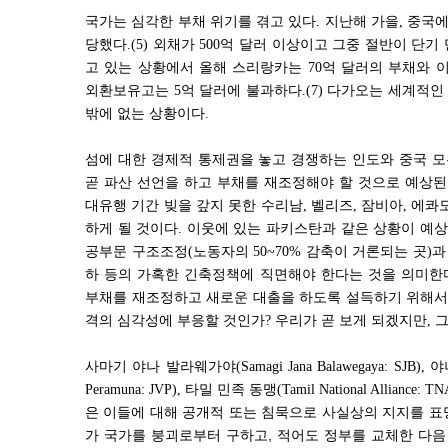
국가는 심각한 부채 위기를 겪고 있다
.
지난해 가을
,
중국에
당했다
.(5)
외채가
500
억 달러 이상이고 그중 절반이 단기
고 있는 상황에서 올해 스리랑카는
70
억 달러의 부채와 
외환보유고는
5
억 달러에 불과하다
.(7)
다가오는 세계적인 
밖에 없는 상황이다
.
섬에 대한 경제적 통제권을 놓고 경쟁하는 인도와 중국 모
곧 파산 선언을 하고 부채를 재조정해야 할 것으로 예상
대유행 기간 빚을 갚지 못한 수리남
,
벨리즈
,
잠비아
,
에콰도
하게 될 것이다
.
이웃에 있는 파키스탄과 같은 상황이 예
공부문 구조조정
(
노동자의
50~70%
감축이 거론되는 곳
)
과
하 등의 가혹한 긴축정책에 직면해야 한다는 것을 의미한
부채를 재조정하고 새로운 대출을 하도록 설득하기 위해
격의 심각성에 부응할 것인가
?
우리가 곧 보게 되겠지만
,
그
사마기 야나 발라웨가야
(Samagi Jana Balawegaya: SJB),
야
Peramuna: JVP),
타밀 민족 동맹
(Tamil National Alliance: T
은 이들에 대해 공개적 또는 침묵으로 사실상의 지지를 표
가 국가를 붕괴로부터 구하고, 적어도 정부를 교체한 다음