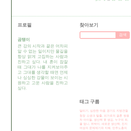
프로필
찾아보기
곰탱이
큰 강의 시작과 끝은 어차피
알 수 없는 일이지만 물길을
항상 맑게 고집하는 사람과
친하고 싶다. 내 혼이 잠잘
때 그대가 나를 지켜보아주
고 그대를 생각할 때면 언제
나 싱싱한 강물이 보이는 시
원하고 고운 사람을 친하고
싶다.
태그 구름
달리기, 심란한 마음
경기도 지방견찰
청장
쇼생크 탈출, 피가로의 결혼
쌍용
차 아이들, 생산력
못 생김, 누구의 죄,
울 엄니, 쥐박이,
새로운 생산력, 진지
여성의 문제제기와 지혜, 민주노총의