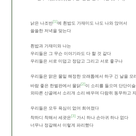
1
낡은 나조반
에 흰밥도 가재미도 나도 나와 앉어서
쓸쓸한 저녁을 맞는다
흰밥과 가재미와 나는
우리들은 그 무슨 이야기라도 다 할 것 같다
우리들은 서로 미덥고 정답고 그리고 서로 좋구나
우리들은 맑은 물밑 해정한 모래톱에서 하구 긴 날을 모
2
바람 좋은 한벌판에서 물닭
이 소리를 들으며 단단이슬
외따른 산골에서 소리개 소리 배우며 다람쥐 동무하고 
우리들은 모두 욕심이 없어 희여졌다
3
착하디 착해서 세괏은
가시 하나 손아귀 하나 없다
너무나 정갈해서 이렇게 파리했다