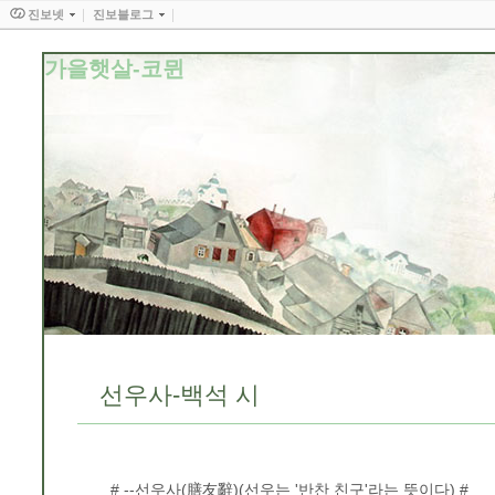
진보넷
진보블로그
가을햇살-코뮌
선우사-백석 시
# --선우사(膳友辭)(선우는 '반찬 친구'라는 뜻이다) #