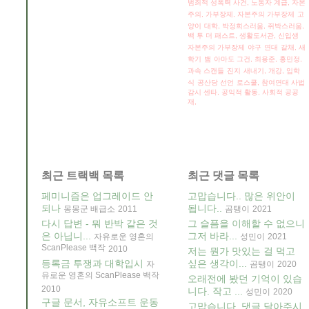
범죄적 성폭력 사건, 노동자 계급,
자본
주의, 가부장제, 자본주의 가부장제
고
양이
대학, 박정희스러움, 쥐박스러움,
백 투 더 패스트, 생활도서관, 신입생
자본주의 가부장제
야구
연대
갈채, 새
학기
뱀
아마도 그건, 최용준, 홍민정,
과속 스캔들
진지
새내기, 개강, 입학
식
공산당 선언
로스쿨, 참여연대 사법
감시 센타, 공익적 활동, 사회적 공공
재,
최근 트랙백 목록
최근 댓글 목록
페미니즘은 업그레이드 안
고맙습니다.. 많은 위안이
되나
됩니다..
몽몽군 배급소
2011
곰탱이
2021
다시 답변 - 뭐 반박 같은 것
그 슬픔을 이해할 수 없으니
은 아닙니...
그저 바라...
자유로운 영혼의
성민이
2021
ScanPlease 백작
2010
저는 뭔가 맛있는 걸 먹고
등록금 투쟁과 대학입시
싶은 생각이...
자
곰탱이
2020
유로운 영혼의 ScanPlease 백작
오래전에 봤던 기억이 있습
2010
니다. 작고 ...
성민이
2020
구글 문서, 자유소프트 운동
고맙습니다. 댓글 달아주시