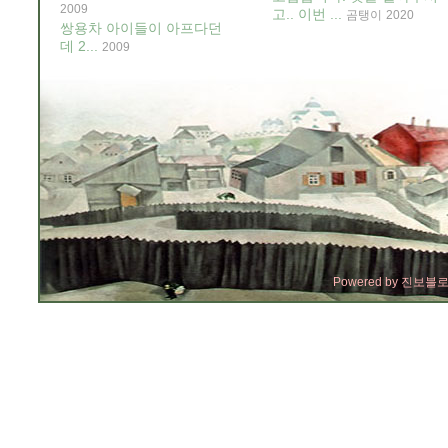
2009
고.. 이번 ...
곰탱이
2020
쌍용차 아이들이 아프다던
데 2...
2009
Powered by
진보블