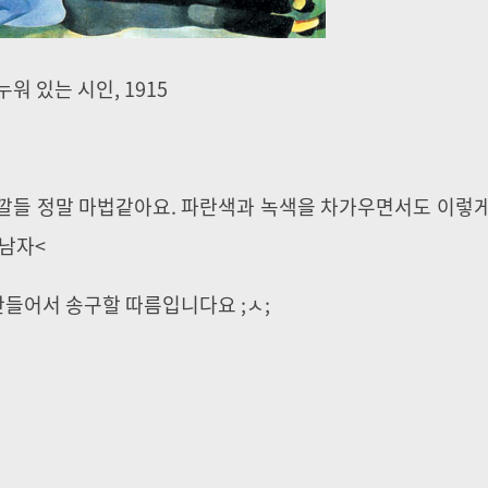
누워 있는 시인, 1915
색깔들 정말 마법같아요. 파란색과 녹색을 차가우면서도 이렇
 남자<
들어서 송구할 따름입니다요 ;ㅅ;