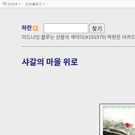
진보넷
진보블로그
하란
미드나잇 블루는 산왕의 색이다(#191970) 하란은 아카
샤갈의 마을 위로