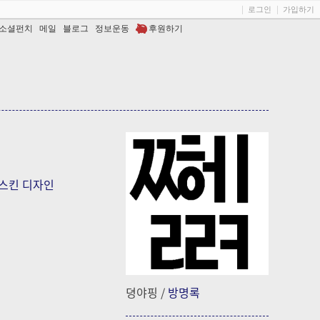
로그인
가입하기
소셜펀치
메일
블로그
정보운동
후원하기
스킨 디자인
뎡야핑
/
방명록