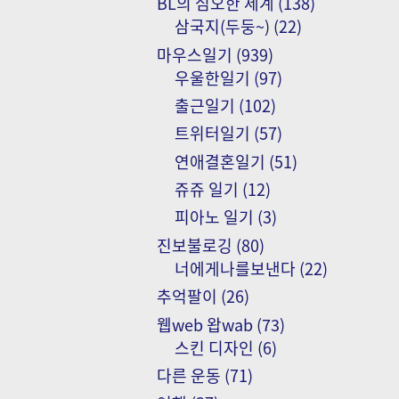
BL의 심오한 세계
(138)
삼국지(두둥~)
(22)
마우스일기
(939)
우울한일기
(97)
출근일기
(102)
트위터일기
(57)
연애결혼일기
(51)
쥬쥬 일기
(12)
피아노 일기
(3)
진보불로깅
(80)
너에게나를보낸다
(22)
추억팔이
(26)
웹web 왑wab
(73)
스킨 디자인
(6)
다른 운동
(71)