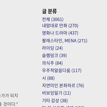
글 분류
전체
(3061)
내맘대로 만화
(270)
영화나 드라마
(437)
팔레스타인, MENA
(271)
라이딩
(24)
슬램덩크
(39)
의식주
(84)
우주적알음다움
(117)
시
(88)
자연미인 본좌하르
(76)
비보잉일기
(11)
술가가 되지
기타 감상
(38)
 것이다."