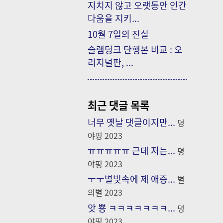
지치지 않고 오랫동안 인간
다움을 지키...
10월 7일의 진실
슬램덩크 단행본 비교 : 오
리지널판, ...
최근 댓글 목록
너무 옛날 댓글이지만...
뎡
야핑
2023
ㅠㅠㅠㅠㅠ 근데 저는...
뎡
야핑
2023
ㅜㅜ별빛속에 제 애증...
별
의별
2023
앗 뿅 ㅋㅋㅋㅋㅋㅋㅋ...
뎡
야핑
2023