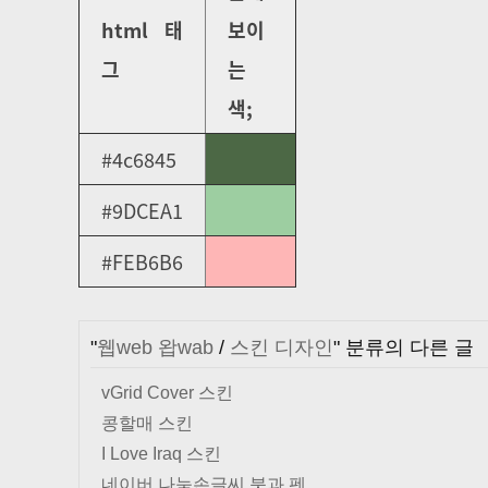
html 태
보이
그
는
색;
#4c6845
#9DCEA1
#FEB6B6
"
웹web 왑wab
/
스킨 디자인
" 분류의 다른 글
vGrid Cover 스킨
콩할매 스킨
I Love Iraq 스킨
네이버 나눔손글씨 붓과 펜