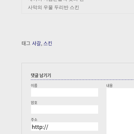
사막의 우물 두리반 스킨
태그
샤갈
,
스킨
댓글 남기기
이름
내용
암호
주소