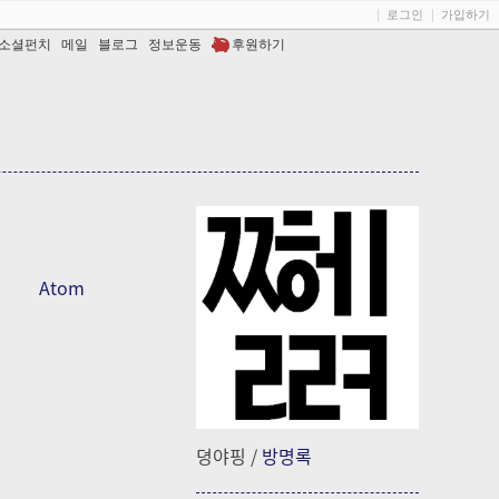
로그인
가입하기
소셜펀치
메일
블로그
정보운동
후원하기
Atom
뎡야핑
/
방명록