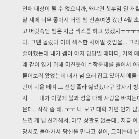
연애 대상이 될 수 없으니까, 왜냐면 첫부임 일 
달 새에 너무 좋아져 버림 쌤 신혼여행 갔던 4월
고 머릿속엔 쌤은 지금 섹스를 하고 있겠지ㅜㅜㅜ
다. 그땐 몰랐다 이미 섹스한 사이일 것임을... 그
좋아했는데 내가 쌤이 야자 담당일 때마다, 거의 
래 같이 있기 위해 미친듯이 수학문제를 풀어서 어
물어보러 왔었는데 내가 넘 오래 잡고 있어서 애들 
만이 학을 떼며 그 선생 졸라 싫었겠다구 갑자기 
지ㅡㅡ 내가 이렇게 불과 성을 다해 사랑을 바치는
은데.. 작작 좀 해..ㅜㅜ 나 보고 대학 가면 인
느낀 게 넘 신기해서. 아무 상관도 없는데.. 지
당시로 돌아가서 당신을 만나고 싶어, 그러는데 