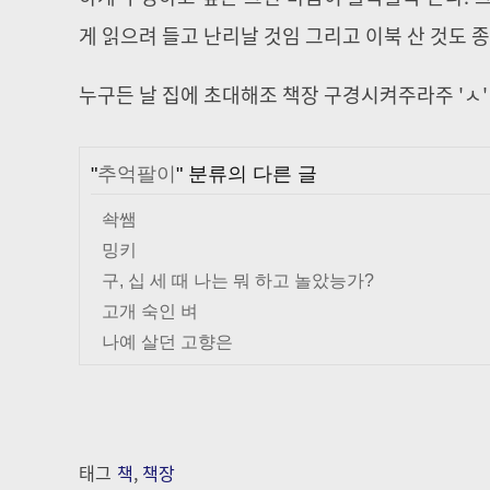
게 읽으려 들고 난리날 것임 그리고 이북 산 것도 종
누구든 날 집에 초대해조 책장 구경시켜주라주 'ㅅ'
"
추억팔이
" 분류의 다른 글
솩쌤
밍키
구, 십 세 때 나는 뭐 하고 놀았능가?
고개 숙인 벼
나예 살던 고향은
태그
책
,
책장