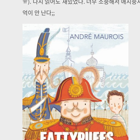
ㅠ). 다시 읽어도 재밌었다. 너무 소중해서 애지
억이 안 난다;;