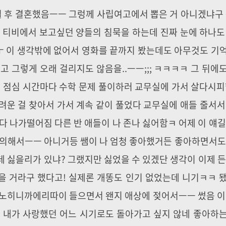
개월 후 결혼했음ㅡㅡ 그렁께 사립여고에서 뽑은 거 아니겠냐구 
 초 티비에서 보고싶던 양들의 침묵을 하는데 진짜 눈에 하나도
ㅜ 이 생각밖에 없어서 영화를 끝까지 봤는데도 아무것도 기
리고 그렇게 오래 걸리지도 않음을..ㅡㅡ;;; ㅋㅋㅋㅋ 그 뒤에
매 점심 시간마다 수학 문제 풀이하러 교무실에 가서 살다시피
려운 걸 찾아서 가서 계속 같이 풀었다 교무실에 애들 줄서서
다 나가떨어짐 다른 반 애들이 나 존나 싫어함ㅋ 어제 이 얘길
빙의해서ㅡㅡ 아니거등 쌤이 나 엄청 좋아했거든 좋아하면서도
데 싫을리가 있냐? 그랬지만 싫었을 수 있겠단 생각이 이제 든
기 많을 거라구 했다고! 실제론 개똥도 인기 없었는데 니기ㅋㅋ 
금 아노히니까에리따이 들으면서 왠지 애상에 젖어서ㅡㅡ 썼음 이
난 내가 사랑했던 어느 시기로도 돌아가고 싶지 않네 좋아하