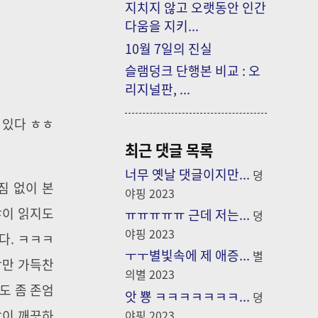
지치지 않고 오랫동안 인간
다움을 지키...
10월 7일의 진실
슬램덩크 단행본 비교 : 오
리지널판, ...
 있다 ㅎㅎ
최근 댓글 목록
너무 옛날 댓글이지만...
뎡
짐 없이 본
야핑
2023
많이 읽지도
ㅠㅠㅠㅠㅠ 근데 저는...
뎡
야핑
2023
다. ㅋㅋㅋ
ㅜㅜ별빛속에 제 애증...
별
장만 가득찬
의별
2023
도 좀 존엄
앗 뿅 ㅋㅋㅋㅋㅋㅋㅋ...
뎡
같이 깨끗하
야핑
2023