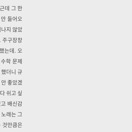
근데 그 한
 안 들어오
억나지 않았
도 주구장창
했는데. 오
 수학 문제
 했더니 규
 안 좋았겠
다 쉬고 싶
됐고 배신감
 노래는 그
는 것만큼은