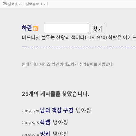
진보넷
진보블로그
하란
미드나잇 블루는 산왕의 색이다(#191970) 하란은 아카
원래 '미녀 시리즈'였던 카테고리가 추억팔이로 거듭났다
26
개의 게시물을 찾았습니다.
남의 책장 구경
뎡야핑
2019/01/28
솩쌤
뎡야핑
2015/05/15
밍키
뎡야핑
2015/02/10