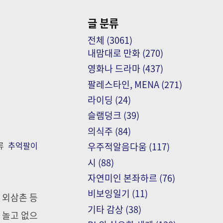
글 분류
전체
(3061)
내맘대로 만화
(270)
영화나 드라마
(437)
팔레스타인, MENA
(271)
라이딩
(24)
슬램덩크
(39)
의식주
(84)
류
추억팔이
우주적알음다움
(117)
시
(88)
자연미인 본좌하르
(76)
비보잉일기
(11)
 외삼촌 등
기타 감상
(38)
 놀고 없으