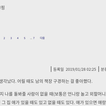
야핑
2
3
4
5
...
7
다음
등록일
2019/01/28 02:25
분
생각났다. 어릴 때도 남의 책장 구경하는 걸 좋아했다.
인지 나를 돌봐줄 사람이 없을 때(보통은 언니랑 놀고 외할머니
 그 집 애가 있을 때도 있고 없을 때도 있다. 애가 있으면 애랑