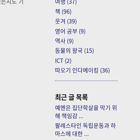
됐는지도 기
여행
(37)
책
(96)
웃겨
(39)
영어 공부
(9)
역사
(9)
동물의 왕국
(15)
ICT
(2)
따오기 인다메이킹
(36)
최근 글 목록
예멘은 집단학살을 막기 위
해 책임감 ...
팔레스타인 독립운동과 하
마스에 대한 ...