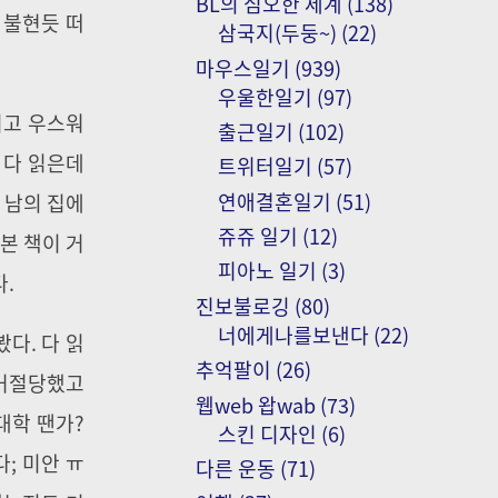
BL의 심오한 세계
(138)
 불현듯 떠
삼국지(두둥~)
(22)
마우스일기
(939)
우울한일기
(97)
이고 우스워
출근일기
(102)
 다 읽은데
트위터일기
(57)
연애결혼일기
(51)
 남의 집에
쥬쥬 일기
(12)
본 책이 거
피아노 일기
(3)
다.
진보불로깅
(80)
너에게나를보낸다
(22)
다. 다 읽
추억팔이
(26)
 거절당했고
웹web 왑wab
(73)
대학 땐가?
스킨 디자인
(6)
; 미안 ㅠ
다른 운동
(71)