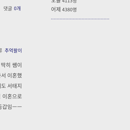
4113
명
댓글
0
개
어제
4380
명
류
추억팔이
 딱히 쌤이
나서 이혼했
데도 서태지
걸 이혼으로
 동갑임ㅡㅡ