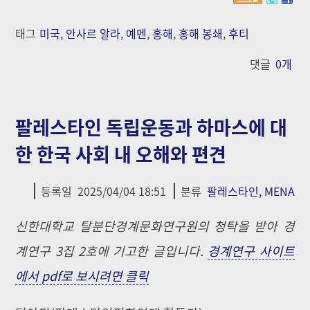
태그
미국
,
안사르 알라
,
예멘
,
홍해
,
홍해 봉쇄
,
후티
댓글
0
개
팔레스타인 독립운동과 하마스에 대
한 한국 사회 내 오해와 편견
등록일
2025/04/04 18:51
분류
팔레스타인, MENA
신한대학교 탈분단경계문화연구원의 청탁을 받아 경
계연구 3집 2호에 기고한 글입니다.
경계연구 사이트
에서 pdf로 보시려면 클릭