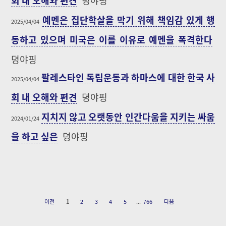
예멘은 집단학살을 막기 위해 책임감 있게 행
2025/04/04
동하고 있으며 미국은 이를 이유로 예멘을 폭격한다
뎡야핑
팔레스타인 독립운동과 하마스에 대한 한국 사
2025/04/04
회 내 오해와 편견
뎡야핑
지치지 않고 오랫동안 인간다움을 지키는 싸움
2024/01/24
을 하고 싶은
뎡야핑
이전
1
2
3
4
5
...
766
다음