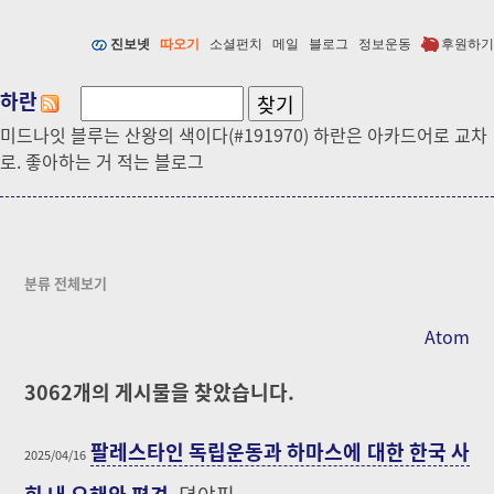
진보넷
따오기
소셜펀치
메일
블로그
정보운동
후원하기
하란
미드나잇 블루는 산왕의 색이다(#191970) 하란은 아카드어로 교차
로. 좋아하는 거 적는 블로그
분류 전체보기
Atom
3062
개의 게시물을 찾았습니다.
팔레스타인 독립운동과 하마스에 대한 한국 사
2025/04/16
회 내 오해와 편견
뎡야핑