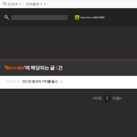
진보넷
진보블로그
'
like a star
'에 해당되는 글
1
건
인디언 핑크의 기타를 들고
2010/10/25
(3)
«이전
1
다음»