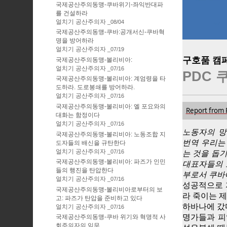
국제공산주의동맹-쿠바위기-좌익반대파
를 건설하라
얼치기 공산주의자
08/04
국제공산주의동맹-쿠바:공개서신-쿠바혁
명을 방어하라
얼치기 공산주의자
07/19
구호품 캠
국제공산주의동맹-볼리비아:
얼치기 공산주의자
07/16
PDC 
국제공산주의동맹-볼리비아: 계엄령을 타
도하라. 도로봉쇄를 방어하라.
얼치기 공산주의자
07/16
국제공산주의동맹-볼리비아: 엘 포요와의
Report from 
대화는 함정이다
얼치기 공산주의자
07/16
노동자의 망
국제공산주의동맹-볼리비아: 노동조합 지
번역 우리는
도자들의 배신을 규탄한다
얼치기 공산주의자
07/16
는 것을 돕
국제공산주의동맹-볼리비아: 파즈가 인민
대표자들의 
들의 행진을 탄압한다
부로서 쿠바
얼치기 공산주의자
07/16
성공적으로 
국제공산주의동맹-볼리비아로부터의 보
라 죽이는 
고: 파즈가 탄압을 준비하고 있다
하바나에 갔
얼치기 공산주의자
07/16
명가들과 피
국제공산주의동맹-쿠바 위기와 혁명적 사
회주의자의 임무