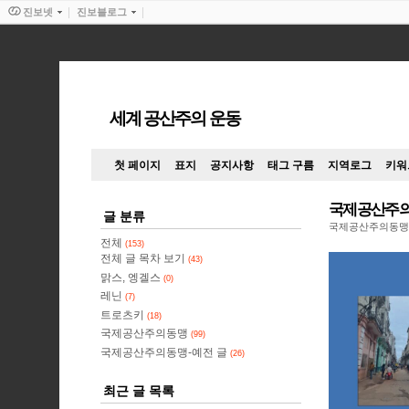
진보넷
진보블로그
세계 공산주의 운동
첫 페이지
표지
공지사항
태그 구름
지역로그
키워
국제공산주의
글 분류
국제공산주의동맹
전체
(153)
전체 글 목차 보기
(43)
맑스, 엥겔스
(0)
레닌
(7)
트로츠키
(18)
국제공산주의동맹
(99)
국제공산주의동맹-예전 글
(26)
최근 글 목록