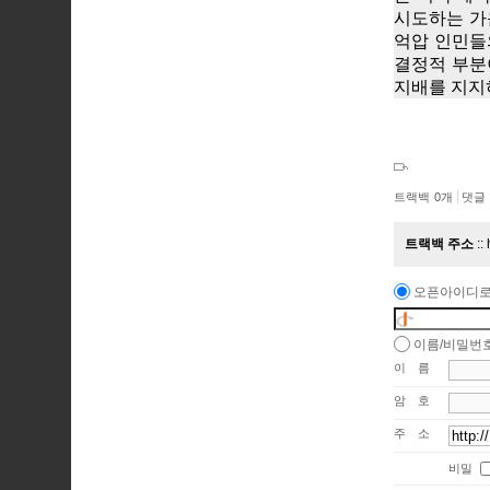
시도하는 가
억압 인민들
결정적 부분
지배를 지지하
트랙백
0
개
댓글
트랙백 주소
오픈아이디로
이름/비밀번
이름
암호
주소
비밀