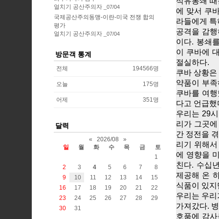
석유봉쇄 때
얼치기 공산주의자
07/04
에 맞서 쿠
국제공산주의동맹-이란-미국 전쟁 합의
라들에게 특
평가
공격을 감행
얼치기 공산주의자
07/04
이다. 봉쇄
이 쿠바에 
방문객 통계
절실하다.
전체
194566
명
쿠바 상황은 
약품이 부족하
오늘
175
명
쿠바를 여행
어제
351
명
다고 언급했
우리는 29
리가 그곳에 
달력
간 정전을 
«
2026/08
»
리기 위해서
일
월
화
수
목
금
토
에 영향을 
1
친다. 수십
2
3
4
5
6
7
8
제공해 온 
9
10
11
12
13
14
15
식품이 있지만
16
17
18
19
20
21
22
우리는 우리
23
24
25
26
27
28
29
가져갔다. 
30
31
호품에 감사