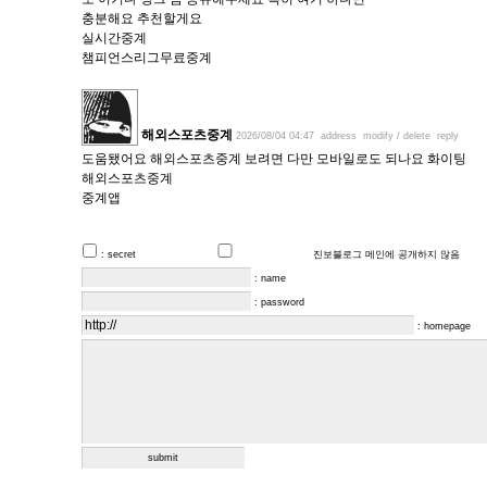
충분해요 추천할게요
실시간중계
챔피언스리그무료중계
해외스포츠중계
2026/08/04 04:47
address
modify / delete
reply
도움됐어요 해외스포츠중계 보려면 다만 모바일로도 되나요 화이팅
해외스포츠중계
중계앱
: secret
진보블로그 메인에 공개하지 않음
: name
: password
: homepage