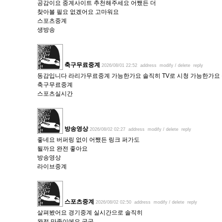
공감이요 중계사이트 추천해주세요 어쨌든 더
찾아볼 필요 없겠어요 고마워요
스포츠중계
생방송
축구무료중계
2026/08/01 22:52
address
modify / delete
reply
동감입니다 라리가무료중계 가능한가요 솔직히 TV로 시청 가능한가요
축구무료중계
스포츠실시간
방송영상
2026/08/02 02:27
address
modify / delete
reply
좋네요 버퍼링 없이 어쨌든 링크 퍼가도
될까요 완전 좋아요
방송영상
라이브중계
스포츠중계
2026/08/02 02:50
address
modify / delete
reply
살펴봤어요 경기중계 실시간으로 솔직히
완전 만족이에요 굿굿