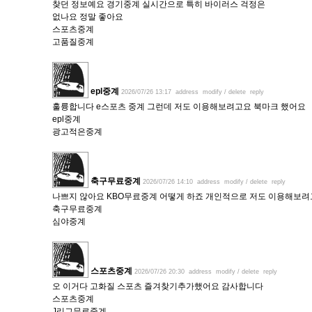
찾던 정보예요 경기중계 실시간으로 특히 바이러스 걱정은
없나요 정말 좋아요
스포츠중계
고품질중계
epl중계
2026/07/26 13:17
address
modify / delete
reply
훌륭합니다 e스포츠 중계 그런데 저도 이용해보려고요 북마크 했어요
epl중계
광고적은중계
축구무료중계
2026/07/26 14:10
address
modify / delete
reply
나쁘지 않아요 KBO무료중계 어떻게 하죠 개인적으로 저도 이용해보려
축구무료중계
심야중계
스포츠중계
2026/07/26 20:30
address
modify / delete
reply
오 이거다 고화질 스포츠 즐겨찾기추가했어요 감사합니다
스포츠중계
J리그무료중계