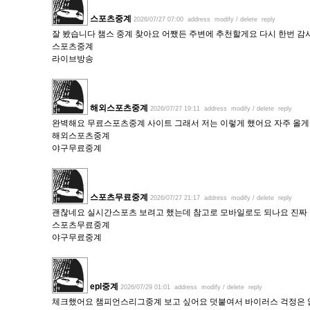
스포츠중계
2026/07/27 07:00
address
modify / delete
reply
잘 봤습니다 챔스 중계 찾아요 어쨌든 주변에 추천할게요 다시 한번 
스포츠중계
라이브방송
해외스포츠중계
2026/07/27 19:11
address
modify / delete
reply
완벽해요 무료스포츠중계 사이트 그래서 저는 이렇게 했어요 자주 올
해외스포츠중계
야구무료중계
스포츠무료중계
2026/07/27 21:17
address
modify / delete
reply
괜찮네요 실시간스포츠 보려고 했는데 참고로 모바일로도 되나요 진짜
스포츠무료중계
야구무료중계
epl중계
2026/07/29 01:01
address
modify / delete
reply
체크했어요 챔피언스리그중계 보고 싶어요 덧붙여서 바이러스 걱정은 