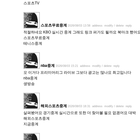
스포츠TV
스포츠무료중계
2026/08/03 13:58
address
modify / delete
reply
적절하네요 KBO 실시간 중계 그래도 링크 퍼가도 될까요 북마크 했어
스포츠무료중계
테니스중계
nba중계
2026/08/03 15:21
address
modify / delete
reply
오 이거다 프리미어리그 라이브 그보다 광고는 많나요 최고입니다
nba중계
생방송
해외스포츠중계
2026/08/03 18:31
address
modify / delete
reply
살펴봤어요 경기중계 실시간으로 또한 더 찾아볼 필요 없겠어요 대박
해외스포츠중계
지금중계