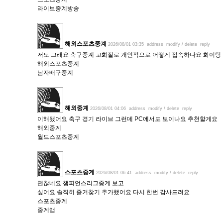
라이브중계방송
해외스포츠중계
2026/08/01 03:35
address
modify / delete
reply
저도 그래요 축구중계 고화질로 개인적으로 어떻게 접속하나요 화이팅
해외스포츠중계
남자배구중계
해외중계
2026/08/01 04:06
address
modify / delete
reply
이해됐어요 축구 경기 라이브 그런데 PC에서도 보이나요 추천할게요
해외중계
월드스포츠중계
스포츠중계
2026/08/01 06:41
address
modify / delete
reply
괜찮네요 챔피언스리그중계 보고
싶어요 솔직히 즐겨찾기 추가했어요 다시 한번 감사드려요
스포츠중계
중계앱