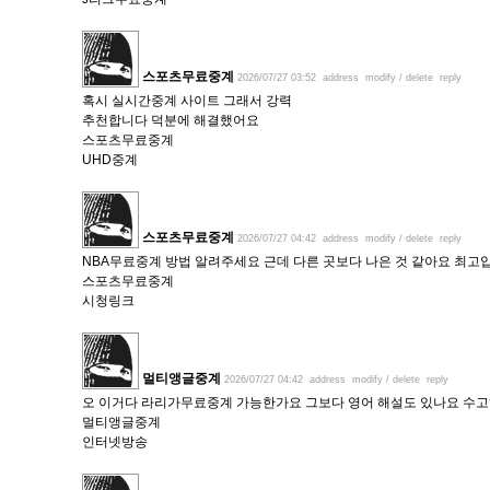
스포츠무료중계
2026/07/27 03:52
address
modify / delete
reply
혹시 실시간중계 사이트 그래서 강력
추천합니다 덕분에 해결했어요
스포츠무료중계
UHD중계
스포츠무료중계
2026/07/27 04:42
address
modify / delete
reply
NBA무료중계 방법 알려주세요 근데 다른 곳보다 나은 것 같아요 최고
스포츠무료중계
시청링크
멀티앵글중계
2026/07/27 04:42
address
modify / delete
reply
오 이거다 라리가무료중계 가능한가요 그보다 영어 해설도 있나요 수
멀티앵글중계
인터넷방송