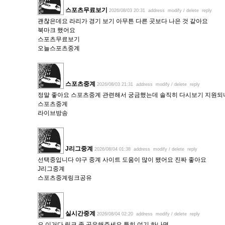
스포츠무료보기
2026/08/03 20:31
address
modify / delete
reply
괜찮은데요 라리가 경기 보기 아무튼 다른 곳보다 나은 것 같아요
북마크 했어요
스포츠무료보기
오늘스포츠중계
스포츠중계
2026/08/03 21:31
address
modify / delete
reply
정말 좋아요 스포츠중계 관련해서 궁금했는데 솔직히 다시보기 지원
스포츠중계
라이브방송
J리그중계
2026/08/04 01:38
address
modify / delete
reply
선택중입니다 야구 중계 사이트 도움이 많이 됐어요 진짜 좋아요
J리그중계
스포츠중계링크공유
실시간중계
2026/08/04 02:20
address
modify / delete
reply
오 이거다 링크 좀 공유해주세요 특히 여기 하나면