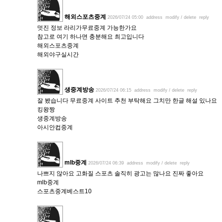
해외스포츠중계
2026/07/24 05:00
address
modify / delete
reply
멋진 정보 라리가무료중계 가능한가요
참고로 여기 하나면 충분해요 최고입니다
해외스포츠중계
해외야구실시간
생중계방송
2026/07/24 06:15
address
modify / delete
reply
잘 봤습니다 무료중계 사이트 추천 부탁해요 그치만 한글 해설 있나요
킹왕짱
생중계방송
아시안컵중계
mlb중계
2026/07/24 06:39
address
modify / delete
reply
나쁘지 않아요 고화질 스포츠 솔직히 광고는 많나요 진짜 좋아요
mlb중계
스포츠중계베스트10