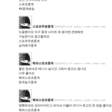
스포츠중계
4K중계방송
스포츠무료중계
2026/08/03 10:56
address
modify / delete
reply
도움됐어요 야구 중계 사이트 제 생각엔 전체화면
가능한가요 참고할게요
스포츠무료중계
남자배구중계
해외스포츠중계
2026/08/03 11:57
address
modify / delete
reply
좋은 정보네요 테니스 실시간 그래서 광고는 많나요
너무 좋아요
해외스포츠중계
한국농구중계
해외스포츠중계
2026/08/03 12:36
address
modify / delete
reply
명확하네요 프리미어리그 라이브 더불어 여기가 최고인 듯 정말 좋아요
해외스포츠중계