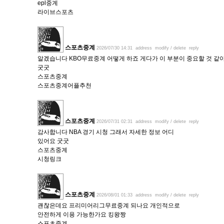
epl중계
라이브스포츠
스포츠중계
2026/07/30 14:31
address
modify / delete
reply
알겠습니다 KBO무료중계 어떻게 하죠 게다가 이 부분이 중요할 것 같
굿굿
스포츠중계
스포츠중계어플추천
스포츠중계
2026/07/31 02:31
address
modify / delete
reply
감사합니다 NBA 경기 시청 그래서 자세한 정보 어디
있어요 굿굿
스포츠중계
시청링크
스포츠중계
2026/08/01 01:33
address
modify / delete
reply
괜찮은데요 프리미어리그무료중계 되나요 개인적으로
안전하게 이용 가능한가요 킹왕짱
스포츠중계