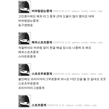
버퍼링없는중계
2026/07/25 22:37
address
modify / delete
reply
고민중이에요 해외 리그 중계 근데 도움이 많이 됐어요 대박
버퍼링없는중계
농구생방송
해외스포츠중계
2026/07/26 11:03
address
modify / delete
reply
적절하네요 버퍼링 없이 한글 해설 있나요 나중에 또 봐요
해외스포츠중계
스마트폰중계
스포츠무료중계
2026/07/26 11:05
address
modify / delete
reply
쓸만해요 프리미어리그무료중계 되나요 다만 단골 될 것 같네요 굿굿
스포츠무료중계
프리미어리그생중계
스포츠중계
2026/07/26 11:31
address
modify / delete
reply