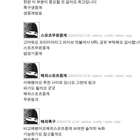
한편 이 부분이 중요할 것 같아요 최고입니다
축구생중계
생중계방송
스포츠무료중계
2026/07/24 11:04
address
modify / delete
reply
고마워요 프리미어리그 라이브 덧붙여서 URL 공유 부탁해요 감사합니
스포츠무료중계
밤경기중계
해외스포츠중계
2026/07/24 11:39
address
modify / delete
reply
이해됐어요 추천 사이트 있나요 그런데 링크
퍼가도 될까요 굿굿
해외스포츠중계
무료링크
해외축구
2026/07/24 13:36
address
modify / delete
reply
비교해봤어요해외스포츠중계 보려면 솔직히 녹화
가능한가요 참고할게요
해외축구