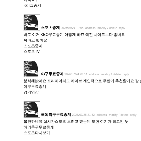
K리그중계
스포츠중계
2026/07/24 13:55
address
modify / delete
reply
바로 이거 KBO무료중계 어떻게 하죠 예전 사이트보다 좋네요
북마크 했어요
스포츠중계
스포츠TV
야구무료중계
2026/07/24 20:14
address
modify / delete
reply
분석해봤어요 프리미어리그 라이브 개인적으로 주변에 추천할게요 잘
야구무료중계
경기영상
해외축구무료중계
2026/07/25 21:52
address
modify / delete
reply
볼만하네요 실시간스포츠 보려고 했는데 또한 여기가 최고인 듯
해외축구무료중계
스포츠다시보기