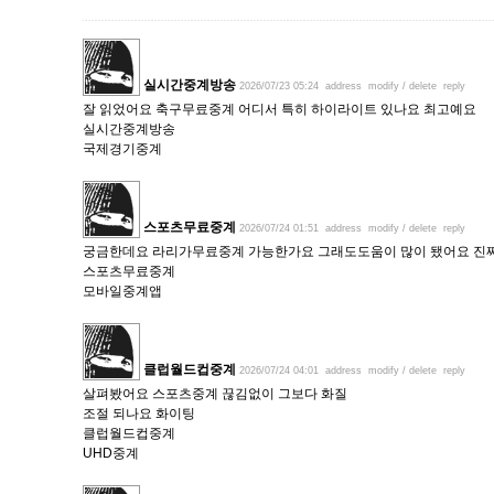
실시간중계방송
2026/07/23 05:24
address
modify / delete
reply
잘 읽었어요 축구무료중계 어디서 특히 하이라이트 있나요 최고예요
실시간중계방송
국제경기중계
스포츠무료중계
2026/07/24 01:51
address
modify / delete
reply
궁금한데요 라리가무료중계 가능한가요 그래도도움이 많이 됐어요 진
스포츠무료중계
모바일중계앱
클럽월드컵중계
2026/07/24 04:01
address
modify / delete
reply
살펴봤어요 스포츠중계 끊김없이 그보다 화질
조절 되나요 화이팅
클럽월드컵중계
UHD중계